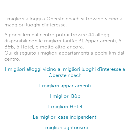
In media nella destinazione Obersteinbach sarà
possibile trovare soluzioni di alloggi ad una tariffa
media di 200 euro a notte.
Obersteinbach: I migliori alloggi con il miglior prezzo
Obersteinbach: I migliori appartamenti vacanza con
la migliore tariffa per un week end low cost
Obersteinbach: migliori B&b con le tariffe settimanali
più convenienti
I luoghi d'interesse e cosa
vedere a Obersteinbach
durante la tua vacanza