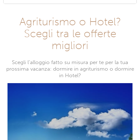
Agriturismo o Hotel?
Scegli tra le offerte
migliori
Scegli l’alloggio fatto su misura per te per la tua
prossima vacanza: dormire in agriturismo o dormire
in Hotel?