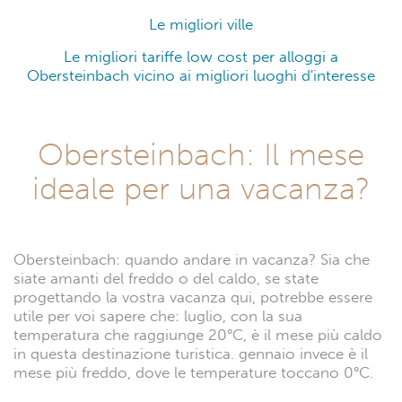
I migliori alloggi a Obersteinbach si trovano vicino ai
maggiori luoghi d'interesse.
A pochi km dal centro potrai trovare 44 alloggi
disponibili con le migliori tariffe: 31 Appartamenti, 6
B&B, 5 Hotel, e molto altro ancora.
Qui di seguito i migliori appartamenti a pochi km dal
centro.
I migliori alloggi vicino ai migliori luoghi d'interesse a
Obersteinbach
I migliori appartamenti
I migliori B&b
I migliori Hotel
Le migliori case indipendenti
I migliori agriturismi
Le migliori ville
Le migliori tariffe low cost per alloggi a