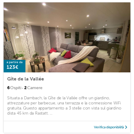
a partire da
123€
Gîte de la Vallée
·
6
Ospiti
2
Camere
Situata a Dambach, la Gîte de la Vallée offre un giardino,
attrezzature per barbecue, una terrazza e la connessione WiFi
gratuita. Questo appartamento a 3 stelle con vista sul giardino
dista 45 km da Rastatt. ...
Verifica disponibilità