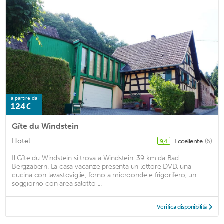
a partire da
124€
Gîte du Windstein
Hotel
Eccellente
(6)
9,4
Il Gîte du Windstein si trova a Windstein. 39 km da Bad
Bergzabern. La casa vacanze presenta un lettore DVD, una
cucina con lavastoviglie, forno a microonde e frigorifero, un
soggiorno con area salotto ...
Verifica disponibilità