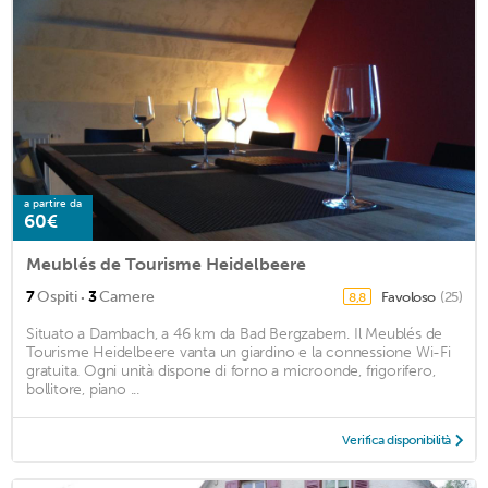
a partire da
60€
Meublés de Tourisme Heidelbeere
·
7
Ospiti
3
Camere
Favoloso
(25)
8,8
Situato a Dambach, a 46 km da Bad Bergzabern. Il Meublés de
Tourisme Heidelbeere vanta un giardino e la connessione Wi-Fi
gratuita. Ogni unità dispone di forno a microonde, frigorifero,
bollitore, piano ...
Verifica disponibilità