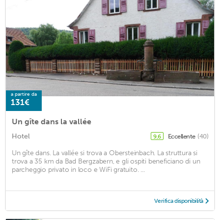
a partire da
131€
Un gîte dans la vallée
Hotel
Eccellente
(40)
9,6
Un gîte dans. La vallée si trova a Obersteinbach. La struttura si
trova a 35 km da Bad Bergzabern, e gli ospiti beneficiano di un
parcheggio privato in loco e WiFi gratuito. ...
Verifica disponibilità