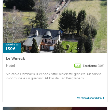
a partire da
130€
Le Wineck
Hotel
Eccellente
(105)
12,4
Situato a Dambach, il Wineck offre biciclette gratuite, un salone
in comune e un giardino. 41 km da Bad Bergzabern. ...
Verifica disponibilità