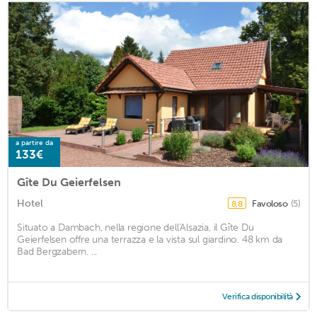
a partire da
133€
Gîte Du Geierfelsen
Hotel
Favoloso
(5)
8,8
Situato a Dambach, nella regione dell'Alsazia, il Gîte Du
Geierfelsen offre una terrazza e la vista sul giardino. 48 km da
Bad Bergzabern. ...
Verifica disponibilità