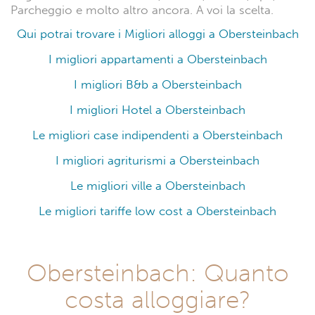
prova: 554 recensioni con un punteggio 10.0
Eccellente e 212 recensioni con punteggio 8.0 Molto
buono. Leggendo queste opinioni potrai scoprire
quali sono i migliori alloggi con le migliori recensioni
a Obersteinbach.
Le migliori soluzioni di alloggi disponibili sul
territorio sono moltissime. Su una totalità di 44
alloggi, si possono distinguere 31 appartamenti, 5
hotel, 6 b&b, 20 case indipendenti, 4 ville, 2
agriturismi e molto altro ancora. Tra queste potrete
trovare la soluzione più adatta alle vostre esigenze e
alla miglior tariffa, sia che decidiate di partire da soli,
o per un week end romantico, o con un gruppo di
amici. Il fine ultimo è una vacanza indimenticabile a
Obersteinbach.
Ogni alloggio in questa destinazione dispone di
servizi che si adatteranno perfettamente alle vostre
esigenze: Animali ammessi, Piscina, Cucina, Spa,
Parcheggio e molto altro ancora. A voi la scelta.
Qui potrai trovare i Migliori alloggi a Obersteinbach