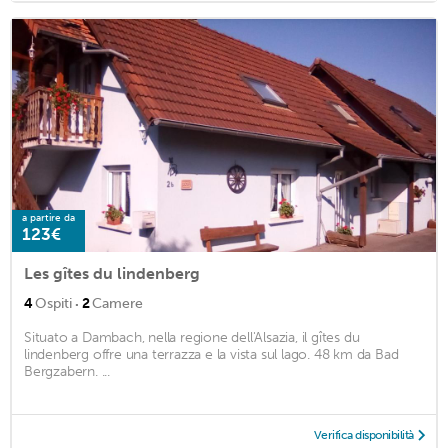
a partire da
123€
Les gîtes du lindenberg
·
4
Ospiti
2
Camere
Situato a Dambach, nella regione dell'Alsazia, il gîtes du
lindenberg offre una terrazza e la vista sul lago. 48 km da Bad
Bergzabern. ...
Verifica disponibilità