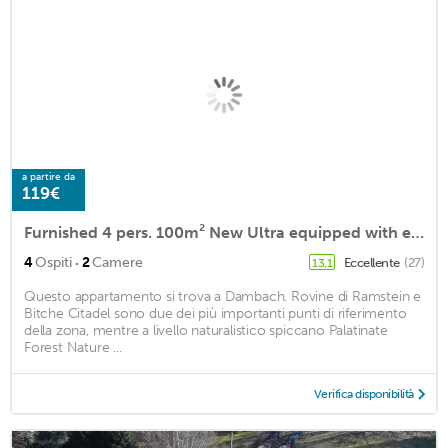
a partire da
119€
Furnished 4 pers. 100m² New Ultra equipped with every comfort
·
4
Ospiti
2
Camere
Eccellente
(27)
13,1
Questo appartamento si trova a Dambach. Rovine di Ramstein e
Bitche Citadel sono due dei più importanti punti di riferimento
della zona, mentre a livello naturalistico spiccano Palatinate
Forest Nature ...
Verifica disponibilità