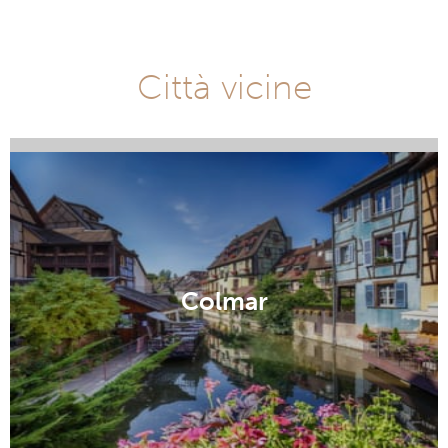
Obersteinbach vicino ai migliori luoghi d'interesse
Obersteinbach: Il mese
ideale per una vacanza?
Obersteinbach: quando andare in vacanza? Sia che
siate amanti del freddo o del caldo, se state
progettando la vostra vacanza qui, potrebbe essere
utile per voi sapere che: luglio, con la sua
temperatura che raggiunge 20°C, è il mese più caldo
in questa destinazione turistica. gennaio invece è il
mese più freddo, dove le temperature toccano 0°C.