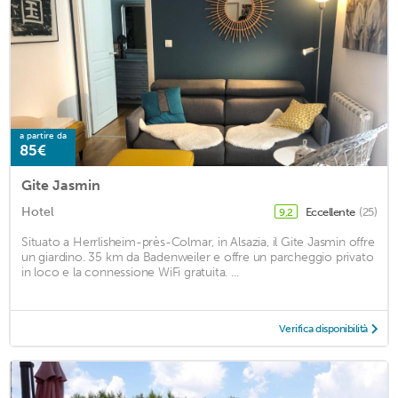
a partire da
85€
Gite Jasmin
Hotel
Eccellente
(25)
9,2
Situato a Herrlisheim-près-Colmar, in Alsazia, il Gite Jasmin offre
un giardino. 35 km da Badenweiler e offre un parcheggio privato
in loco e la connessione WiFi gratuita. ...
Verifica disponibilità