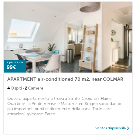
a partire da
99€
APARTMENT air-conditioned 70 m2, near COLMAR
·
4
Ospiti
2
Camere
Questo appartamento si trova a Sainte-Croix-en-Plaine.
Quartiere La Petite Venise e Maison zum Kragen sono due dei
più importanti punti di riferimento della zona. Tra le altre
attrazioni, spiccano Parco ...
Verifica disponibilità