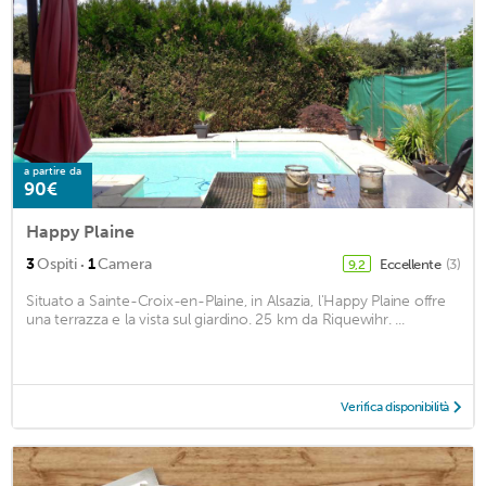
a partire da
90€
Happy Plaine
·
3
Ospiti
1
Camera
Eccellente
(3)
9,2
Situato a Sainte-Croix-en-Plaine, in Alsazia, l'Happy Plaine offre
una terrazza e la vista sul giardino. 25 km da Riquewihr. ...
Verifica disponibilità