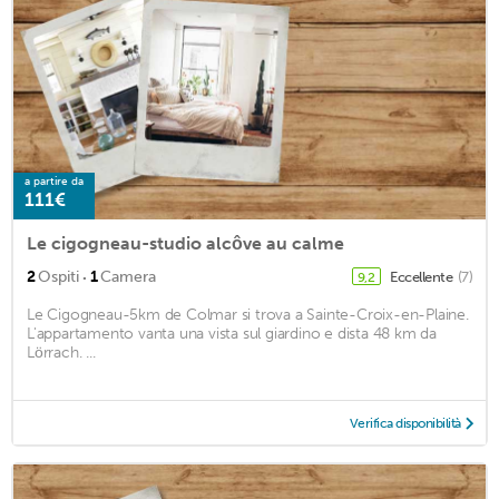
a partire da
111€
Le cigogneau-studio alcôve au calme
·
2
Ospiti
1
Camera
Eccellente
(7)
9,2
Le Cigogneau-5km de Colmar si trova a Sainte-Croix-en-Plaine.
L'appartamento vanta una vista sul giardino e dista 48 km da
Lörrach. ...
Verifica disponibilità