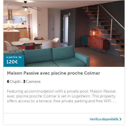
a partire da
120€
Maison Passive avec piscine proche Colmar
·
6
Ospiti
3
Camere
Featuring accommodation with a private pool, Maison Passive
avec piscine proche Colmar is set in Logelheim. This property
offers access to a terrace, free private parking and free WiFi. ...
Verifica disponibilità