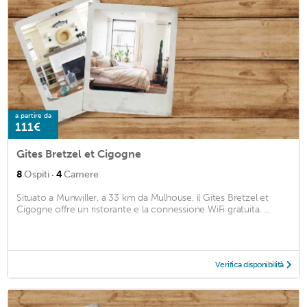
a partire da
111€
Gites Bretzel et Cigogne
·
8
Ospiti
4
Camere
Situato a Munwiller, a 33 km da Mulhouse, il Gites Bretzel et
Cigogne offre un ristorante e la connessione WiFi gratuita. ...
Verifica disponibilità