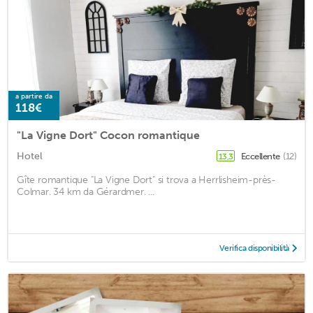
a partire da
118€
"La Vigne Dort" Cocon romantique
Hotel
Eccellente
(12)
13,3
Gîte romantique "La Vigne Dort" si trova a Herrlisheim-près-
Colmar. 34 km da Gérardmer. ...
Verifica disponibilità