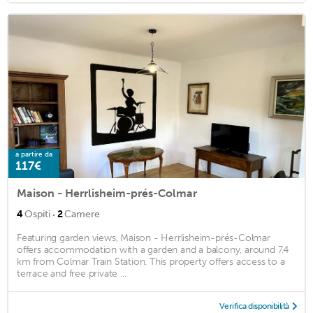
a partire da
117€
Maison - Herrlisheim-prés-Colmar
·
4
Ospiti
2
Camere
Featuring garden views, Maison - Herrlisheim-prés-Colmar
offers accommodation with a garden and a balcony, around 7.4
km from Colmar Train Station. This property offers access to a
terrace and free private ...
Verifica disponibilità