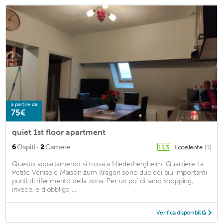
a partire da
75€
quiet 1st floor apartment
·
6
Ospiti
2
Camere
Eccellente
(3)
13,3
Questo appartamento si trova a Niederhergheim. Quartiere La
Petite Venise e Maison zum Kragen sono due dei più importanti
punti di riferimento della zona. Per un po' di sano shopping,
invece, è d'obbligo ...
Verifica disponibilità