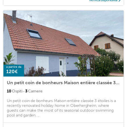
a partire da
120€
Un petit coin de bonheurs Maison entière classée 3 étoiles
·
10
Ospiti
3
Camere
Un petit coin de bonheurs Maison entière classée 3 étoiles is a
recently renovated holiday home in Oberhergheim, where
guests can make the most of its seasonal outdoor swimming
pool and garden. ...