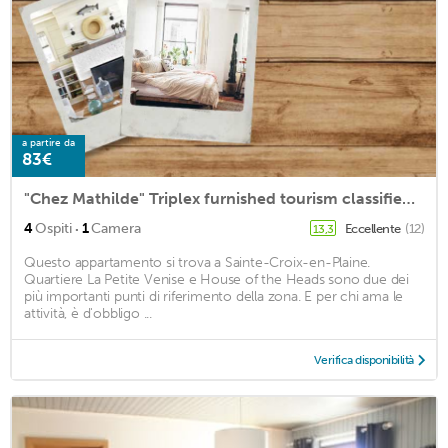
a partire da
83€
"Chez Mathilde" Triplex furnished tourism classified 2 stars
·
4
Ospiti
1
Camera
Eccellente
(12)
13,3
Questo appartamento si trova a Sainte-Croix-en-Plaine.
Quartiere La Petite Venise e House of the Heads sono due dei
più importanti punti di riferimento della zona. E per chi ama le
attività, è d'obbligo ...
Verifica disponibilità