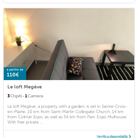
a partire da
110€
Le loft Megève
·
3
Ospiti
1
Camera
Le loft Megève, a property with a garden, is set in Sainte-Croix-
en-Plaine, 10 km from Saint-Martin Collegiate Church, 14 km
from Colmar Expo, as well as 34 km from Parc Expo Mulhouse.
With free private ...
Verifica disponibilità