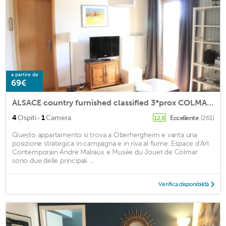
a partire da
69€
ALSACE country furnished classified 3*prox COLMAR air-conditioned garden
·
4
Ospiti
1
Camera
Eccellente
(261)
12,8
Questo appartamento si trova a Oberhergheim e vanta una
posizione strategica in campagna e in riva al fiume. Espace d'Art
Contemporain Andre Malraux e Musée du Jouet de Colmar
sono due delle principali ...
Verifica disponibilità