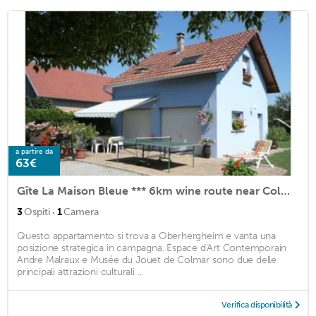
a partire da
63€
Gîte La Maison Bleue *** 6km wine route near Colmar secure courtyard garden
·
3
Ospiti
1
Camera
Questo appartamento si trova a Oberhergheim e vanta una
posizione strategica in campagna. Espace d'Art Contemporain
Andre Malraux e Musée du Jouet de Colmar sono due delle
principali attrazioni culturali ...
Verifica disponibilità