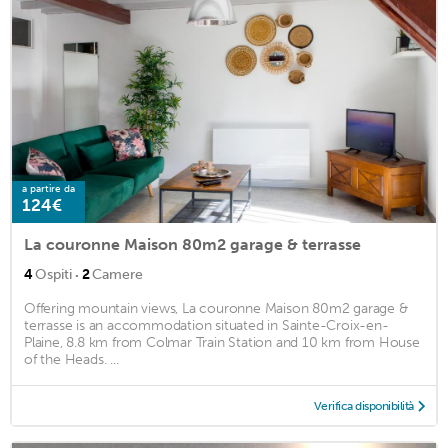
a partire da
124€
La couronne Maison 80m2 garage & terrasse
·
4
Ospiti
2
Camere
Offering mountain views, La couronne Maison 80m2 garage &
terrasse is an accommodation situated in Sainte-Croix-en-
Plaine, 8.8 km from Colmar Train Station and 10 km from House
of the Heads. ...
Verifica disponibilità