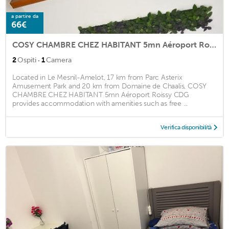
a partire da
66€
COSY CHAMBRE CHEZ HABITANT 5mn Aéroport Roissy CDG
·
2
Ospiti
1
Camera
Located in Le Mesnil-Amelot, 17 km from Parc Asterix
Amusement Park and 20 km from Domaine de Chaalis, COSY
CHAMBRE CHEZ HABITANT 5mn Aéroport Roissy CDG
provides accommodation with amenities such as free ...
Verifica disponibilità