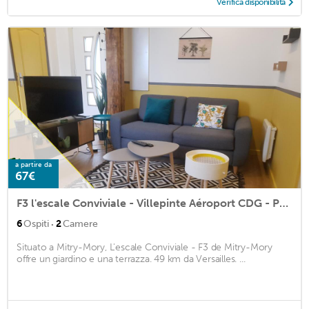
Verifica disponibilità
a partire da
67€
F3 l'escale Conviviale - Villepinte Aéroport CDG - Parc Astérix - Paris
·
6
Ospiti
2
Camere
Situato a Mitry-Mory, L'escale Conviviale - F3 de Mitry-Mory
offre un giardino e una terrazza. 49 km da Versailles. ...