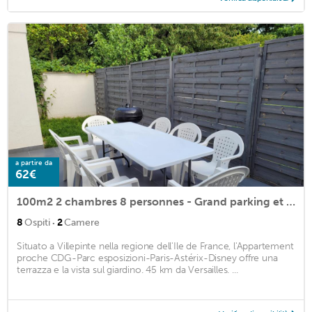
a partire da
62€
100m2 2 chambres 8 personnes - Grand parking et terrasse privée - Proche CDG-Parc expositions-Paris-Astérix-Disney
·
8
Ospiti
2
Camere
Situato a Villepinte nella regione dell'Ile de France, l'Appartement
proche CDG-Parc esposizioni-Paris-Astérix-Disney offre una
terrazza e la vista sul giardino. 45 km da Versailles. ...