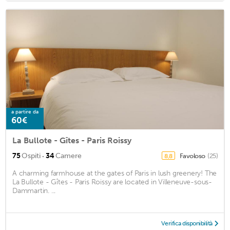
a partire da
60€
La Bullote - Gîtes - Paris Roissy
·
75
Ospiti
34
Camere
Favoloso
(25)
8,8
A charming farmhouse at the gates of Paris in lush greenery! The
La Bullote - Gîtes - Paris Roissy are located in Villeneuve-sous-
Dammartin. ...
Verifica disponibilità