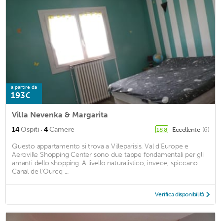
a partire da
193€
Villa Nevenka & Margarita
·
14
Ospiti
4
Camere
Eccellente
(6)
18,8
Questo appartamento si trova a Villeparisis. Val d'Europe e
Aeroville Shopping Center sono due tappe fondamentali per gli
amanti dello shopping. A livello naturalistico, invece, spiccano
Canal de l'Ourcq ...
Verifica disponibilità