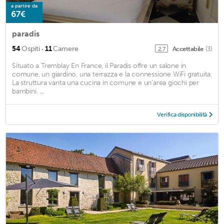
a partire da
67€
paradis
·
54
Ospiti
11
Camere
Accettabile
(3)
2,7
Situato a Tremblay En France, il Paradis offre un salone in
comune, un giardino, una terrazza e la connessione WiFi gratuita.
La struttura vanta una cucina in comune e un'area giochi per
bambini. ...
Verifica disponibilità