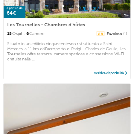
a partire da
64€
Les Tournelles - Chambres d'hôtes
·
15
Ospiti
6
Camere
Favoloso
(1)
8,8
Situato in un edificio cinquecentesco ristrutturato a Saint
Mesmes, a 11 km dall'aeroporto di Parigi - Charles de Gaulle, Les
Tournelles offre terrazza, camere spaziose e connessione Wi-Fi
gratuita nelle ...
Verifica disponibilità