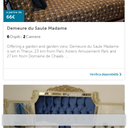
a partire da
66€
Demeure du Saule Madame
·
6
Ospiti
2
Camere
Offering a garden and garden view, Demeure du Saule Madame
is set in Thieux, 23 km from Parc Asterix Amusement Park and
27 km from Domaine de Chaalis. ...
Verifica disponibilità