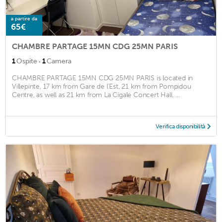
a partire da
65€
CHAMBRE PARTAGE 15MN CDG 25MN PARIS
·
1
Ospite
1
Camera
CHAMBRE PARTAGE 15MN CDG 25MN PARIS is located in
Villepinte, 17 km from Gare de l'Est, 21 km from Pompidou
Centre, as well as 21 km from La Cigale Concert Hall. ...
Verifica disponibilità