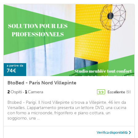
a partire da
74€
BtoBed - Paris Nord Villepinte
·
2
Ospiti
1
Camera
Eccellente
(9)
9,9
Btobed - Parigi. Il Nord Villepinte si trova a Villepinte. 46 km da
Versailles. L'appartamento presenta un lettore DVD, una cucina
con forno a microonde, frigorifero e piano cottura, un
soggiorno, una ...
Verifica disponibilità