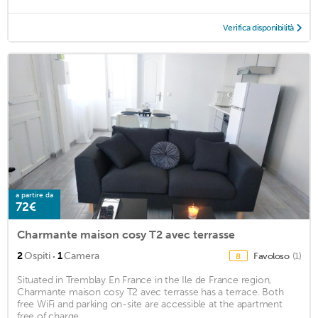
Verifica disponibilità
a partire da
72€
Charmante maison cosy T2 avec terrasse
·
2
Ospiti
1
Camera
Favoloso
(1)
8
Situated in Tremblay En France in the Ile de France region,
Charmante maison cosy T2 avec terrasse has a terrace. Both
free WiFi and parking on-site are accessible at the apartment
free of charge. ...