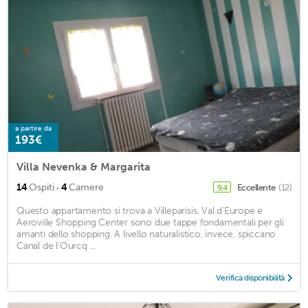
a partire da
193€
Villa Nevenka & Margarita
·
14
Ospiti
4
Camere
Eccellente
(12)
9,4
Questo appartamento si trova a Villeparisis. Val d'Europe e
Aeroville Shopping Center sono due tappe fondamentali per gli
amanti dello shopping. A livello naturalistico, invece, spiccano
Canal de l'Ourcq ...
Verifica disponibilità