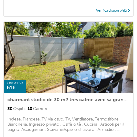
Verifica disponibilità
a partire da
61€
charmant studio de 30 m2 tres calme avec sa grande belle terrasse et son jardin PRIVATIF
·
30
Ospiti
10
Camere
Inglese, Francese, TV via cavo, TV, Ventilatore, Termosifone,
Biancheria, Ingresso privato , Caffè o tè , Cucina , Articoli per il
bagno, Asciugamani, Scrivania/spazio di lavoro , Armadio , ...