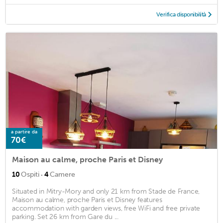
Verifica disponibilità
a partire da
70€
Maison au calme, proche Paris et Disney
·
10
Ospiti
4
Camere
Situated in Mitry-Mory and only 21 km from Stade de France,
Maison au calme, proche Paris et Disney features
accommodation with garden views, free WiFi and free private
parking. Set 26 km from Gare du ...