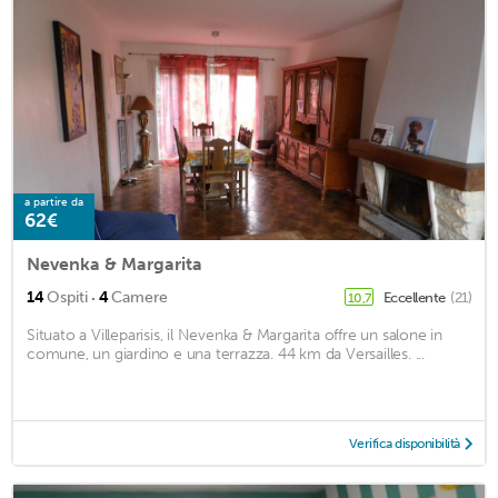
a partire da
62€
Nevenka & Margarita
·
14
Ospiti
4
Camere
Eccellente
(21)
10,7
Situato a Villeparisis, il Nevenka & Margarita offre un salone in
comune, un giardino e una terrazza. 44 km da Versailles. ...
Verifica disponibilità