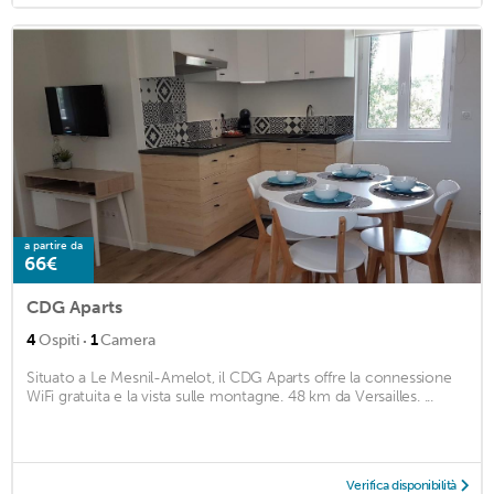
a partire da
66€
CDG Aparts
·
4
Ospiti
1
Camera
Situato a Le Mesnil-Amelot, il CDG Aparts offre la connessione
WiFi gratuita e la vista sulle montagne. 48 km da Versailles. ...
Verifica disponibilità