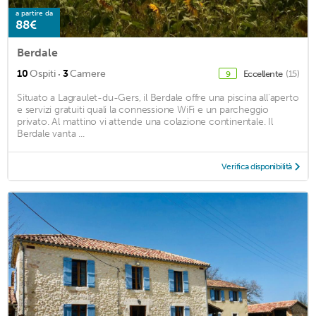
a partire da
88€
Berdale
·
10
Ospiti
3
Camere
Eccellente
(15)
9
Situato a Lagraulet-du-Gers, il Berdale offre una piscina all'aperto
e servizi gratuiti quali la connessione WiFi e un parcheggio
privato. Al mattino vi attende una colazione continentale. Il
Berdale vanta ...
Verifica disponibilità