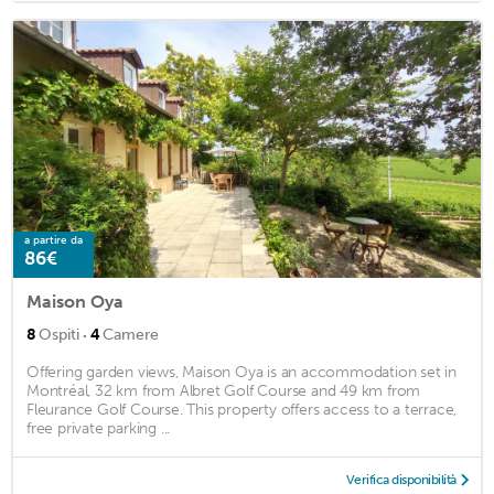
a partire da
86€
Maison Oya
·
8
Ospiti
4
Camere
Offering garden views, Maison Oya is an accommodation set in
Montréal, 32 km from Albret Golf Course and 49 km from
Fleurance Golf Course. This property offers access to a terrace,
free private parking ...
Verifica disponibilità