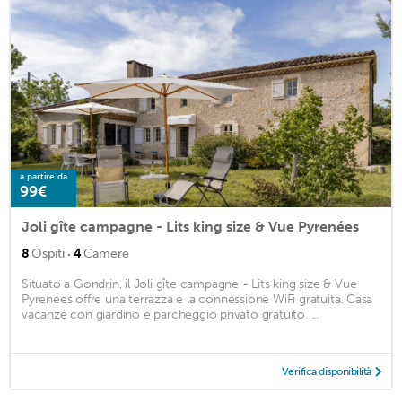
a partire da
99€
Joli gîte campagne - Lits king size & Vue Pyrenées
·
8
Ospiti
4
Camere
Situato a Gondrin, il Joli gîte campagne - Lits king size & Vue
Pyrenées offre una terrazza e la connessione WiFi gratuita. Casa
vacanze con giardino e parcheggio privato gratuito. ...
Verifica disponibilità