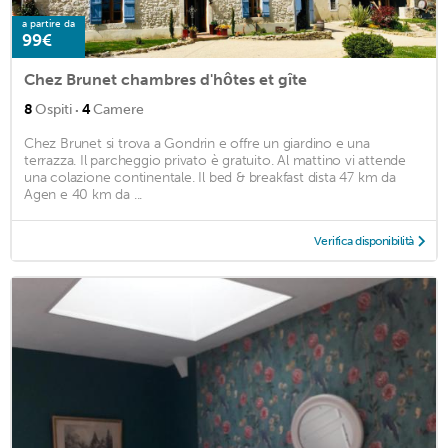
a partire da
99€
Chez Brunet chambres d'hôtes et gîte
·
8
Ospiti
4
Camere
Chez Brunet si trova a Gondrin e offre un giardino e una
terrazza. Il parcheggio privato è gratuito. Al mattino vi attende
una colazione continentale. Il bed & breakfast dista 47 km da
Agen e 40 km da ...
Verifica disponibilità