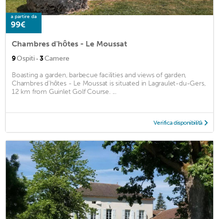
a partire da
99€
Chambres d'hôtes - Le Moussat
·
9
Ospiti
3
Camere
Boasting a garden, barbecue facilities and views of garden,
Chambres d'hôtes - Le Moussat is situated in Lagraulet-du-Gers,
12 km from Guinlet Golf Course. ...
Verifica disponibilità