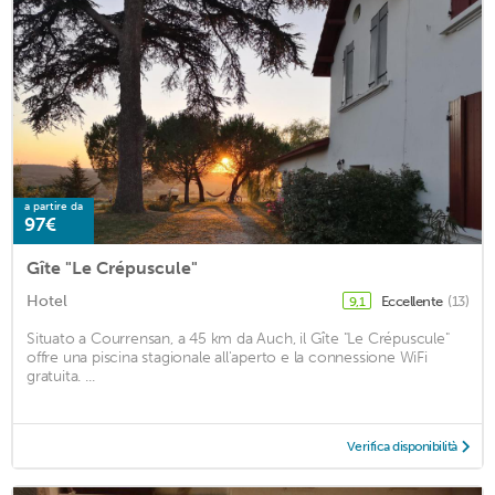
a partire da
97€
Gîte "Le Crépuscule"
Hotel
Eccellente
(13)
9,1
Situato a Courrensan, a 45 km da Auch, il Gîte "Le Crépuscule"
offre una piscina stagionale all'aperto e la connessione WiFi
gratuita. ...
Verifica disponibilità