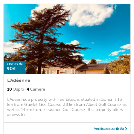
a partire da
90€
L'Adéenne
·
10
Ospiti
4
Camere
L'Adéenne, a property with free bikes, is situated in Gondrin, 13
km from Guinlet Golf Course, 38 km from Albret Golf Course, as
well as 44 km from Fleurance Golf Course. This property offers
access to ...
Verifica disponibilità