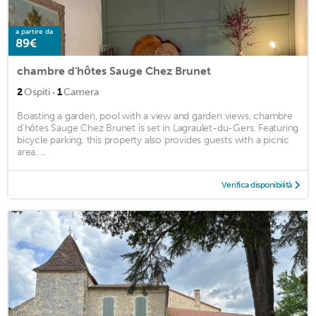
a partire da
89€
chambre d'hôtes Sauge Chez Brunet
·
2
Ospiti
1
Camera
Boasting a garden, pool with a view and garden views, chambre
d'hôtes Sauge Chez Brunet is set in Lagraulet-du-Gers. Featuring
bicycle parking, this property also provides guests with a picnic
area. ...
Verifica disponibilità