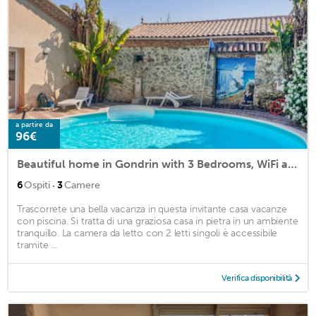
a partire da
96€
Beautiful home in Gondrin with 3 Bedrooms, WiFi and Outdoor swimming pool
·
6
Ospiti
3
Camere
Trascorrete una bella vacanza in questa invitante casa vacanze
con piscina. Si tratta di una graziosa casa in pietra in un ambiente
tranquillo. La camera da letto con 2 letti singoli è accessibile
tramite ...
Verifica disponibilità