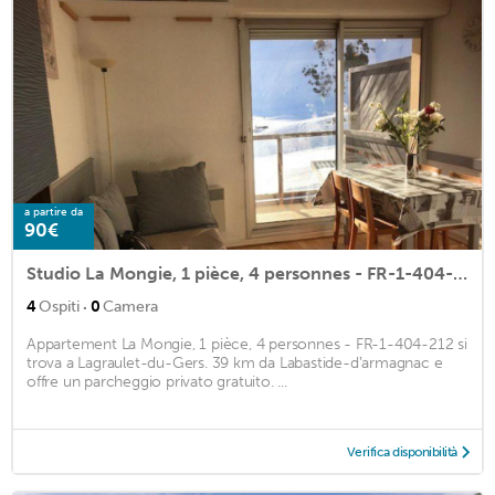
a partire da
90€
Studio La Mongie, 1 pièce, 4 personnes - FR-1-404-212
·
4
Ospiti
0
Camera
Appartement La Mongie, 1 pièce, 4 personnes - FR-1-404-212 si
trova a Lagraulet-du-Gers. 39 km da Labastide-dʼarmagnac e
offre un parcheggio privato gratuito. ...
Verifica disponibilità