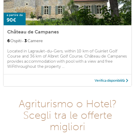
a partire da
90€
Château de Campanes
·
6
Ospiti
3
Camere
Located in Lagraulet-du-Gers, within 10 km of Guinlet Golf
Course and 36 km of Albret Golf Course, Château de Campanes
provides accommodation with pool with a view and free
WiFithroughout the property ...
Verifica disponibilità
Agriturismo o Hotel?
Scegli tra le offerte
migliori