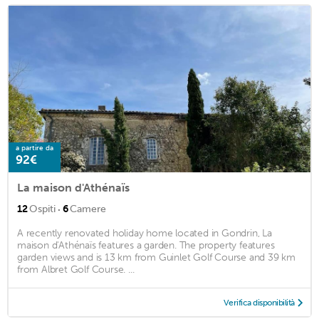
a partire da
92€
La maison d'Athénaïs
·
12
Ospiti
6
Camere
A recently renovated holiday home located in Gondrin, La
maison d'Athénaïs features a garden. The property features
garden views and is 13 km from Guinlet Golf Course and 39 km
from Albret Golf Course. ...
Verifica disponibilità