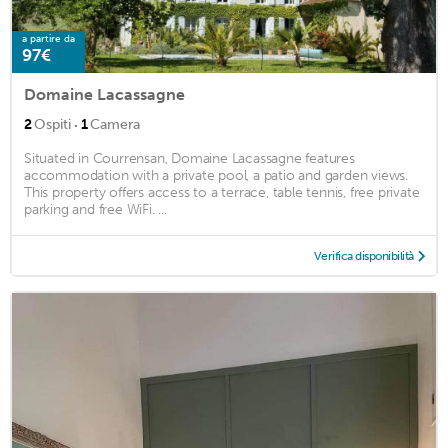
a partire da
97€
Domaine Lacassagne
·
2
Ospiti
1
Camera
Situated in Courrensan, Domaine Lacassagne features
accommodation with a private pool, a patio and garden views.
This property offers access to a terrace, table tennis, free private
parking and free WiFi. ...
Verifica disponibilità