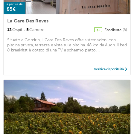
a partire da
85€
La Gare Des Reves
·
12
Ospiti
5
Camere
Eccellente
(8)
9,2
Situato a Gondrin, il Gare Des Reves offre sistemazioni con
piscina privata, terrazza e vista sulla piscina. 48 km da Auch. Il bed
& breakfast è dotato di una TV a schermo piatto. ...
Verifica disponibilità