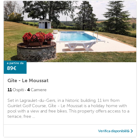
a partire da
89€
Gîte - Le Moussat
·
11
Ospiti
4
Camere
Set in Lagraulet-du-Gers, in a historic building, 11 km from
Guinlet Golf Course, Gîte - Le Moussat is a holiday home with
pool with a view and free bikes. This property offers access to a
terrace, free ...
Verifica disponibilità