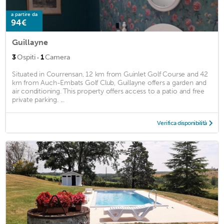
a partire da
94€
Guillayne
·
3
Ospiti
1
Camera
Situated in Courrensan, 12 km from Guinlet Golf Course and 42
km from Auch-Embats Golf Club, Guillayne offers a garden and
air conditioning. This property offers access to a patio and free
private parking. ...
Verifica disponibilità