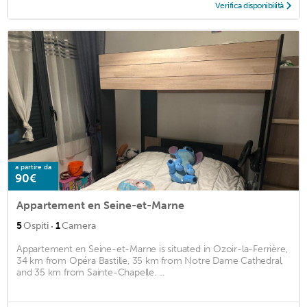
Verifica disponibilità
a partire da
90€
Appartement en Seine-et-Marne
·
5
Ospiti
1
Camera
Appartement en Seine-et-Marne is situated in Ozoir-la-Ferrière,
34 km from Opéra Bastille, 35 km from Notre Dame Cathedral,
and 35 km from Sainte-Chapelle. ...