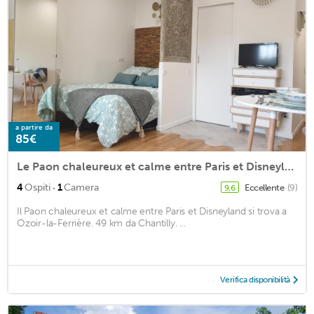
a partire da
85€
Le Paon chaleureux et calme entre Paris et Disneyland
·
4
Ospiti
1
Camera
Eccellente
(9)
9,6
Il Paon chaleureux et calme entre Paris et Disneyland si trova a
Ozoir-la-Ferrière. 49 km da Chantilly. ...
Verifica disponibilità