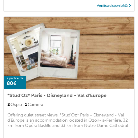
Verifica disponibilità
a partire da
80€
*Stud'Oz* Paris - Disneyland - Val d'Europe
·
2
Ospiti
1
Camera
Offering quiet street views, *Stud'Oz* Paris - Disneyland - Val
d'Europe is an accommodation located in Ozoir-la-Ferrière, 32
km from Opéra Bastille and 33 km from Notre Dame Cathedral.
...