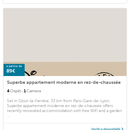
a partire da
89€
Superbe appartement moderne en rez-de-chaussée
·
4
Ospiti
1
Camera
Set in Ozoir-la-Ferrière, 33 km from Paris-Gare-de-Lyon,
Superbe appartement moderne en rez-de-chaussée offers
recently renovated accommodation with free WiFi and a garden.
...
Verifica disponibilità