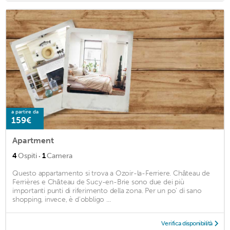
a partire da
159€
Apartment
·
4
Ospiti
1
Camera
Questo appartamento si trova a Ozoir-la-Ferriere. Château de
Ferrières e Château de Sucy-en-Brie sono due dei più
importanti punti di riferimento della zona. Per un po' di sano
shopping, invece, è d'obbligo ...
Verifica disponibilità