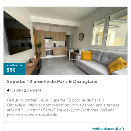
a partire da
86€
Superbe T2 proche de Paris & Disneyland
·
4
Ospiti
1
Camera
Featuring garden views, Superbe T2 proche de Paris &
Disneyland offers accommodation with a garden and a terrace,
around 31 km from Paris-Gare-de-Lyon. Both free WiFi and
parking on-site are available ...
Verifica disponibilità