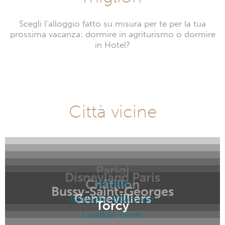
Scegli l’alloggio fatto su misura per te per la tua
prossima vacanza: dormire in agriturismo o dormire
in Hotel?
Città vicine
Parigi
Disneyland Paris
Châtillon
Versailles
Bussy-Saint-Georges
Gennevilliers
Boulogne-Billancourt
Torcy
Levallois-Perret