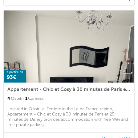
a partire da
93€
Appartement - Chic et Cosy à 30 minutes de Paris et 25 minutes de Disney
·
4
Ospiti
1
Camera
Located in Ozoir-la-Ferrière in the Ile de France region,
Appartement - Chic et Cosy à 30 minutes de Paris et 25
minutes de Disney provides accommodation with free WiFi and
free private parking. ...