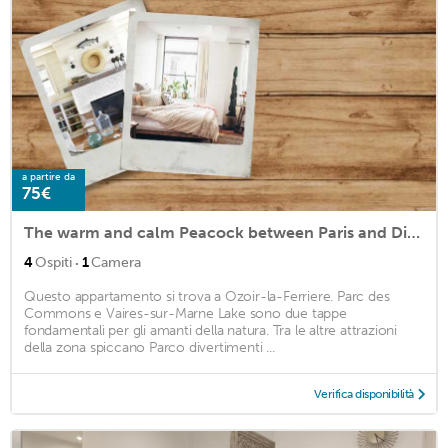
a partire da
75€
The warm and calm Peacock between Paris and Disneyland
·
4
Ospiti
1
Camera
Questo appartamento si trova a Ozoir-la-Ferriere. Parc des
Commons e Vaires-sur-Marne Lake sono due tappe
fondamentali per gli amanti della natura. Tra le altre attrazioni
della zona spiccano Parco divertimenti ...
Verifica disponibilità