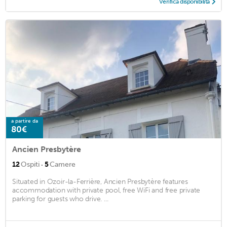
Verifica disponibilità
a partire da
80€
Ancien Presbytère
·
12
Ospiti
5
Camere
Situated in Ozoir-la-Ferrière, Ancien Presbytère features
accommodation with private pool, free WiFi and free private
parking for guests who drive. ...