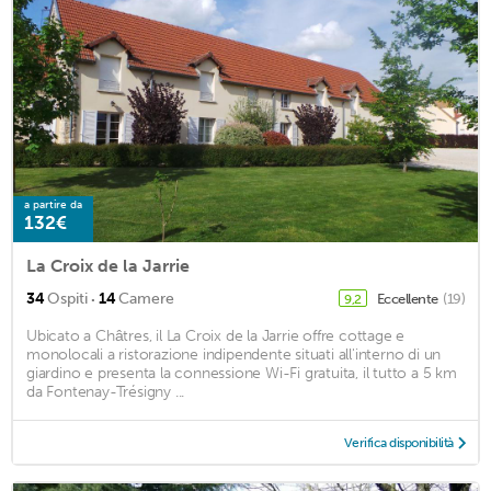
a partire da
132€
La Croix de la Jarrie
·
34
Ospiti
14
Camere
Eccellente
(19)
9,2
Ubicato a Châtres, il La Croix de la Jarrie offre cottage e
monolocali a ristorazione indipendente situati all'interno di un
giardino e presenta la connessione Wi-Fi gratuita, il tutto a 5 km
da Fontenay-Trésigny ...
Verifica disponibilità