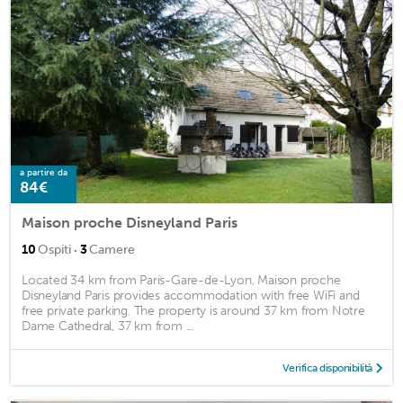
a partire da
84€
Maison proche Disneyland Paris
·
10
Ospiti
3
Camere
Located 34 km from Paris-Gare-de-Lyon, Maison proche
Disneyland Paris provides accommodation with free WiFi and
free private parking. The property is around 37 km from Notre
Dame Cathedral, 37 km from ...
Verifica disponibilità