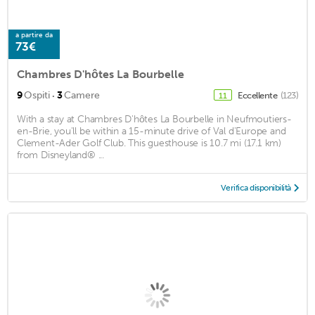
a partire da
73€
Chambres D'hôtes La Bourbelle
·
9
Ospiti
3
Camere
Eccellente
(123)
11
With a stay at Chambres D'hôtes La Bourbelle in Neufmoutiers-
en-Brie, you'll be within a 15-minute drive of Val d'Europe and
Clement-Ader Golf Club. This guesthouse is 10.7 mi (17.1 km)
from Disneyland® ...
Verifica disponibilità