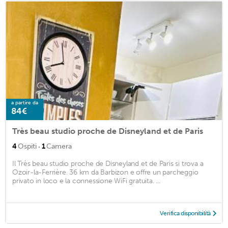
a partire da
84€
Très beau studio proche de Disneyland et de Paris
·
4
Ospiti
1
Camera
Il Très beau studio proche de Disneyland et de Paris si trova a
Ozoir-la-Ferrière. 36 km da Barbizon e offre un parcheggio
privato in loco e la connessione WiFi gratuita. ...
Verifica disponibilità