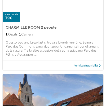
a partire da
79€
CHARMILLE ROOM 2 people
·
2
Ospiti
1
Camera
Questo bed and breakfast si trova a Liverdy-en-Brie. Seine e
Parc des Commons sono due tappe fondamentali per gli amanti
della natura. Tra le altre attrazioni della zona spiccano Parc des
Félins e Aqualagon. ...
Verifica disponibilità