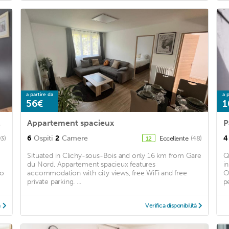
a partire da
a p
56€
1
rs<br>
Appartement spacieux
6
Ospiti
2
Camere
4
93)
Eccellente
(48)
12
Situated in Clichy-sous-Bois and only 16 km from Gare
Q
du Nord, Appartement spacieux features
i
eo
accommodation with city views, free WiFi and free
O
private parking. ...
pe
à
Verifica disponibilità