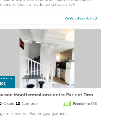
incennes. Questo residence si trova a 17,6 ...
Verifica disponibilità
artire da
8€
Maison Montfermeilloise entre Paris et Disneyland
0
Ospiti
10
Camere
Eccellente
(78)
10,4
nglese, Francese, Parcheggio gratuito , ...