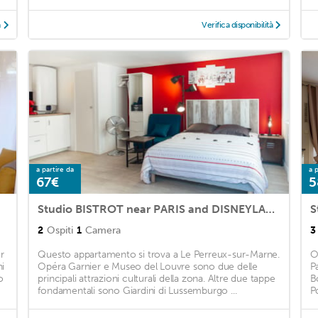
à
Verifica disponibilità
a partire da
a p
67€
5
Studio BISTROT near PARIS and DISNEYLAND - FREE WIFI
S
2
Ospiti
1
Camera
3
r
Questo appartamento si trova a Le Perreux-sur-Marne.
O
i
Opéra Garnier e Museo del Louvre sono due delle
P
o
principali attrazioni culturali della zona. Altre due tappe
B
fondamentali sono Giardini di Lussemburgo ...
P