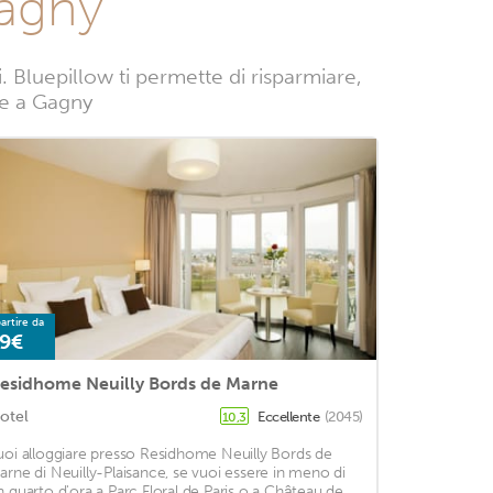
Gagny
Bluepillow ti permette di risparmiare,
nze a Gagny
artire da
9€
esidhome Neuilly Bords de Marne
otel
Eccellente
(2045)
10,3
uoi alloggiare presso Residhome Neuilly Bords de
arne di Neuilly-Plaisance, se vuoi essere in meno di
n quarto d'ora a Parc Floral de Paris o a Château de