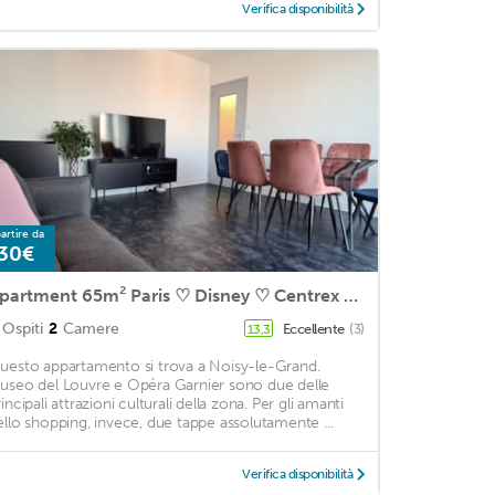
Verifica disponibilità
artire da
30€
Apartment 65m² Paris ♡ Disney ♡ Centrex ☆ RER A
Ospiti
2
Camere
Eccellente
(3)
13,3
uesto appartamento si trova a Noisy-le-Grand.
useo del Louvre e Opéra Garnier sono due delle
incipali attrazioni culturali della zona. Per gli amanti
ello shopping, invece, due tappe assolutamente ...
Verifica disponibilità