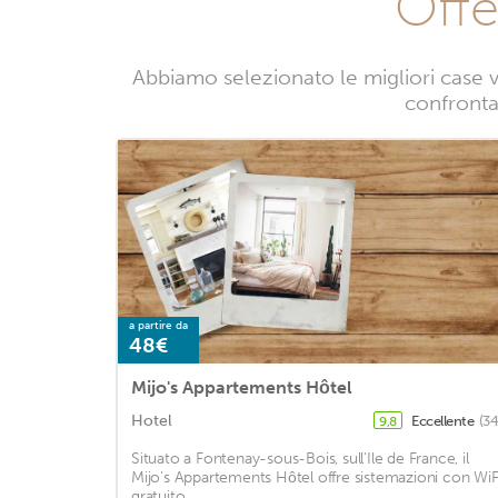
Offe
Abbiamo selezionato le migliori case 
confrontan
a partire da
48€
Mijo's Appartements Hôtel
Hotel
Eccellente
(34
9,8
Situato a Fontenay-sous-Bois, sull'Ile de France, il
Mijo's Appartements Hôtel offre sistemazioni con WiF
gratuito. ...