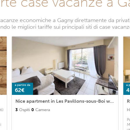
rte case vacanze a 
vacanze economiche a Gagny direttamente da privati. 
do le migliori tariffe sui principali siti di case vaca
a partire da
a p
62€
4
Nice apartment in Les Pavillons-sous-Boi with WiFi
R
3
Ospiti
0
Camera
H
6)
P
i
M
u