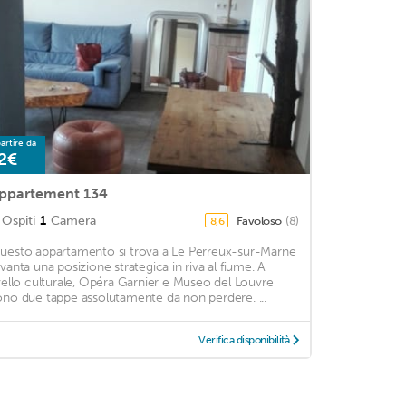
artire da
2€
ppartement 134
Ospiti
1
Camera
Favoloso
(8)
8,6
uesto appartamento si trova a Le Perreux-sur-Marne
 vanta una posizione strategica in riva al fiume. A
ivello culturale, Opéra Garnier e Museo del Louvre
ono due tappe assolutamente da non perdere. ...
Verifica disponibilità