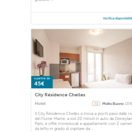
Verifica disponibilit
a partire da
45€
City Résidence Chelles
Hotel
Molto Buono
(276
7,3
Il City Résidence Chelles si trova a pochi passi dalle ri
del Fiume Marne, a soli 20 minuti in auto da Disneyla
Paris, e offre monolocali e appartamenti con 2 came
da letto in grado di ospitare da ...