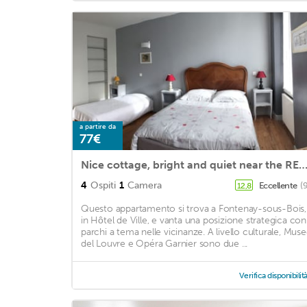
a partire da
77€
Nice cottage, bright and quiet near the RER near Paris 2,4ou6 pe
4
Ospiti
1
Camera
Eccellente
(
12,8
Questo appartamento si trova a Fontenay-sous-Bois,
in Hôtel de Ville, e vanta una posizione strategica con
parchi a tema nelle vicinanze. A livello culturale, Mus
del Louvre e Opéra Garnier sono due ...
Verifica disponibilit