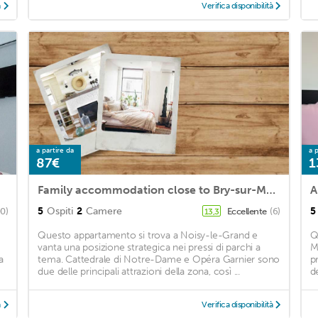
à
Verifica disponibilità
a partire da
a p
87€
1
Family accommodation close to Bry-sur-Marne RER station 30 mn from Disney and Paris
5
Ospiti
2
Camere
5
00)
Eccellente
(6)
13,3
Questo appartamento si trova a Noisy-le-Grand e
Q
vanta una posizione strategica nei pressi di parchi a
M
a
tema. Cattedrale di Notre-Dame e Opéra Garnier sono
pr
due delle principali attrazioni della zona, così ...
d
à
Verifica disponibilità