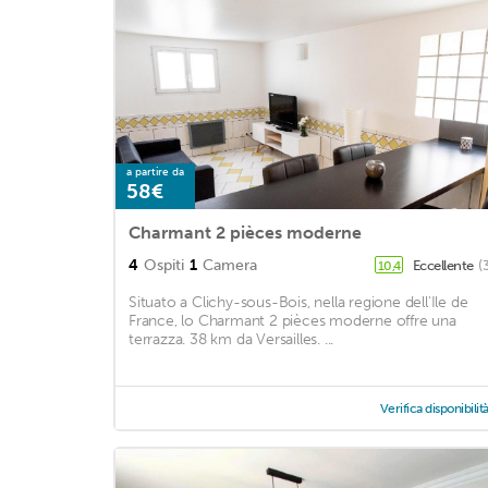
a partire da
58€
Charmant 2 pièces moderne
4
Ospiti
1
Camera
Eccellente
(
10,4
Situato a Clichy-sous-Bois, nella regione dell'Ile de
France, lo Charmant 2 pièces moderne offre una
terrazza. 38 km da Versailles. ...
Verifica disponibilit