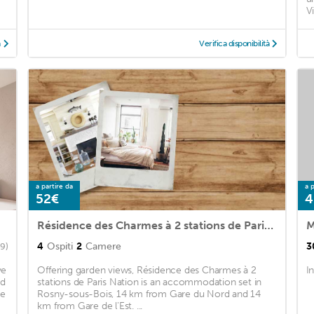
V
à
Verifica disponibilità
a partire da
a p
52€
4
Résidence des Charmes à 2 stations de Paris Nation
4
Ospiti
2
Camere
3
9)
ve
Offering garden views, Résidence des Charmes à 2
I
nd
stations de Paris Nation is an accommodation set in
re
Rosny-sous-Bois, 14 km from Gare du Nord and 14
km from Gare de l'Est. ...