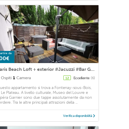
artire da
00€
Paris Beach Loft + exterior #Jacuzzi #Bar Grill
Ospiti
1
Camera
Eccellente
(6)
12
uesto appartamento si trova a Fontenay-sous-Bois,
n Le Plateau. A livello culturale, Museo del Louvre e
péra Garnier sono due tappe assolutamente da non
rdere. Tra le altre principali attrazioni della ...
Verifica disponibilità