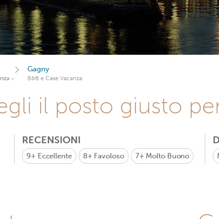
Gagny
anza
B&B e Case Vacanza
gli il posto giusto pe
RECENSIONI
D
9+
Eccellente
8+
Favoloso
7+
Molto Buono