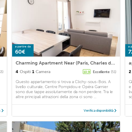
a partire da
a p
60€
7
Charming Apartment Near (Paris, Charles de Gaulle Disney Airport)
a
4
Ospiti
1
Camera
2
33)
Eccellente
(51)
10,9
Questo appartamento si trova a Clichy-sous-Bois. A
Q
livello culturale, Centre Pompidou e Opéra Garnier
e
sono due tappe assolutamente da non perdere. Tra le
l
altre principali attrazioni della zona ci sono ...
s
à
Verifica disponibilità