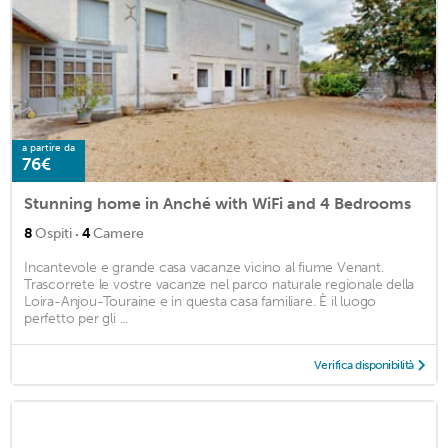
a partire da
76€
Stunning home in Anché with WiFi and 4 Bedrooms
·
8
Ospiti
4
Camere
Incantevole e grande casa vacanze vicino al fiume Venant.
Trascorrete le vostre vacanze nel parco naturale regionale della
Loira-Anjou-Touraine e in questa casa familiare. È il luogo
perfetto per gli ...
Verifica disponibilità