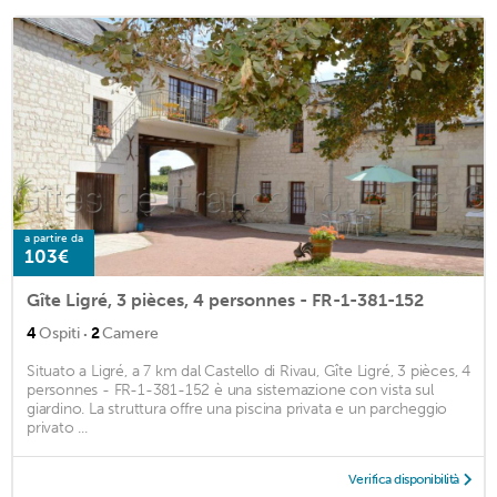
a partire da
103€
Gîte Ligré, 3 pièces, 4 personnes - FR-1-381-152
·
4
Ospiti
2
Camere
Situato a Ligré, a 7 km dal Castello di Rivau, Gîte Ligré, 3 pièces, 4
personnes - FR-1-381-152 è una sistemazione con vista sul
giardino. La struttura offre una piscina privata e un parcheggio
privato ...
Verifica disponibilità