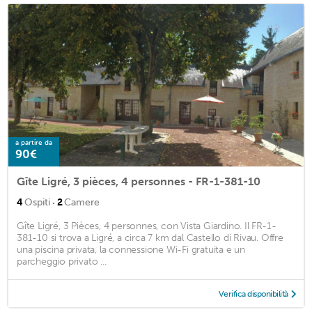
a partire da
90€
Gîte Ligré, 3 pièces, 4 personnes - FR-1-381-10
·
4
Ospiti
2
Camere
Gîte Ligré, 3 Pièces, 4 personnes, con Vista Giardino. Il FR-1-
381-10 si trova a Ligré, a circa 7 km dal Castello di Rivau. Offre
una piscina privata, la connessione Wi-Fi gratuita e un
parcheggio privato ...
Verifica disponibilità