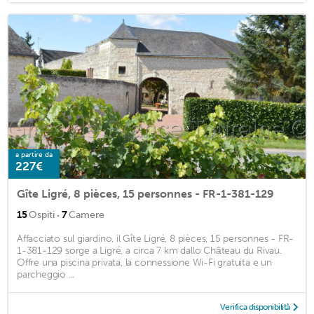
a partire da
227€
Gîte Ligré, 8 pièces, 15 personnes - FR-1-381-129
·
15
Ospiti
7
Camere
Affacciato sul giardino, il Gîte Ligré, 8 pièces, 15 personnes - FR-
1-381-129 sorge a Ligré, a circa 7 km dallo Château du Rivau.
Offre una piscina privata, la connessione Wi-Fi gratuita e un
parcheggio ...
Verifica disponibilità