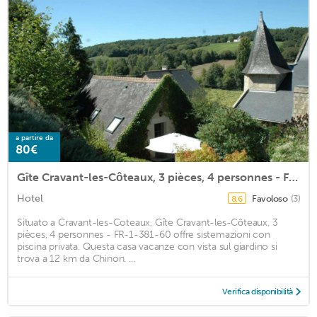
a partire da
80€
Gîte Cravant-les-Côteaux, 3 pièces, 4 personnes - FR-1-381-60
Hotel
Favoloso
(3)
8,6
Situato a Cravant-les-Coteaux, Gîte Cravant-les-Côteaux, 3
pièces, 4 personnes - FR-1-381-60 offre sistemazioni con
piscina privata. Questa casa vacanze con vista sul giardino si
trova a 12 km da Chinon. ...
Verifica disponibilità