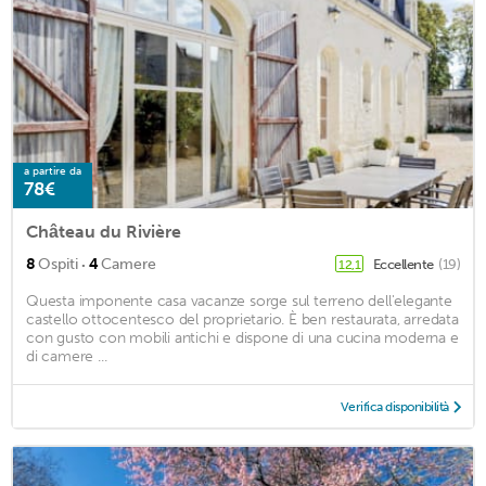
a partire da
78€
Château du Rivière
·
8
Ospiti
4
Camere
Eccellente
(19)
12,1
Questa imponente casa vacanze sorge sul terreno dell'elegante
castello ottocentesco del proprietario. È ben restaurata, arredata
con gusto con mobili antichi e dispone di una cucina moderna e
di camere ...
Verifica disponibilità