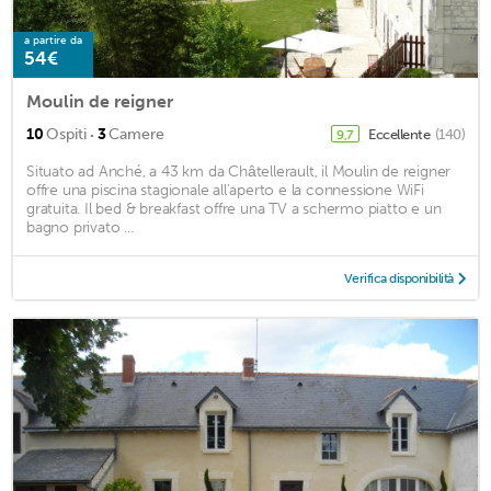
a partire da
54€
Moulin de reigner
·
10
Ospiti
3
Camere
Eccellente
(140)
9,7
Situato ad Anché, a 43 km da Châtellerault, il Moulin de reigner
offre una piscina stagionale all'aperto e la connessione WiFi
gratuita. Il bed & breakfast offre una TV a schermo piatto e un
bagno privato ...
Verifica disponibilità