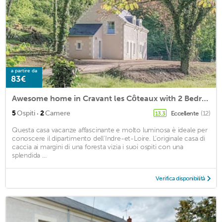
a partire da
83€
Awesome home in Cravant les Côteaux with 2 Bedrooms and WiFi
·
5
Ospiti
2
Camere
Eccellente
(12)
13,3
Questa casa vacanze affascinante e molto luminosa è ideale per
conoscere il dipartimento dell'Indre-et-Loire. L'originale casa di
caccia ai margini di una foresta vizia i suoi ospiti con una
splendida ...
Verifica disponibilità