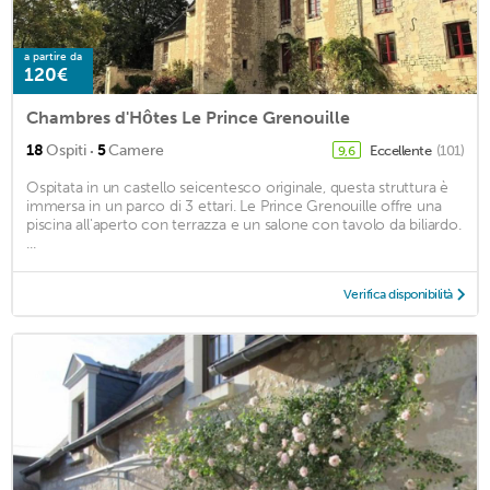
a partire da
120€
Chambres d'Hôtes Le Prince Grenouille
·
18
Ospiti
5
Camere
Eccellente
(101)
9,6
Ospitata in un castello seicentesco originale, questa struttura è
immersa in un parco di 3 ettari. Le Prince Grenouille offre una
piscina all'aperto con terrazza e un salone con tavolo da biliardo.
...
Verifica disponibilità