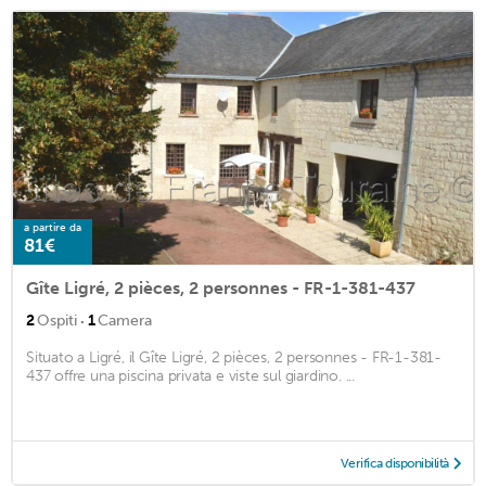
a partire da
81€
Gîte Ligré, 2 pièces, 2 personnes - FR-1-381-437
·
2
Ospiti
1
Camera
Situato a Ligré, il Gîte Ligré, 2 pièces, 2 personnes - FR-1-381-
437 offre una piscina privata e viste sul giardino. ...
Verifica disponibilità