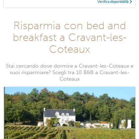
Verifica disponibilità
Risparmia con bed and
breakfast a Cravant-les-
Coteaux
Stai cercando dove dormire a Cravant-les-Coteaux e
vuoi risparmiare? Scegli tra 10 B&B a Cravant-les-
Coteaux