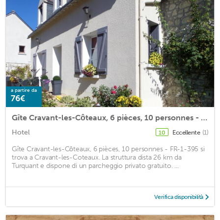
a partire da
76€
Gîte Cravant-les-Côteaux, 6 pièces, 10 personnes - FR-1-381-395
Hotel
Eccellente
(1)
10
Gîte Cravant-les-Côteaux, 6 pièces, 10 personnes - FR-1-395 si
trova a Cravant-les-Coteaux. La struttura dista 26 km da
Turquant e dispone di un parcheggio privato gratuito. ...
Verifica disponibilità