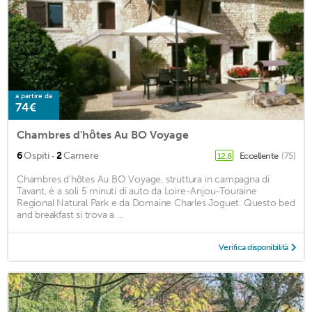
a partire da
74€
Chambres d'hôtes Au BO Voyage
·
6
Ospiti
2
Camere
Eccellente
(75)
12,8
Chambres d'hôtes Au BO Voyage, struttura in campagna di
Tavant, è a soli 5 minuti di auto da Loire-Anjou-Touraine
Regional Natural Park e da Domaine Charles Joguet. Questo bed
and breakfast si trova a ...
Verifica disponibilità