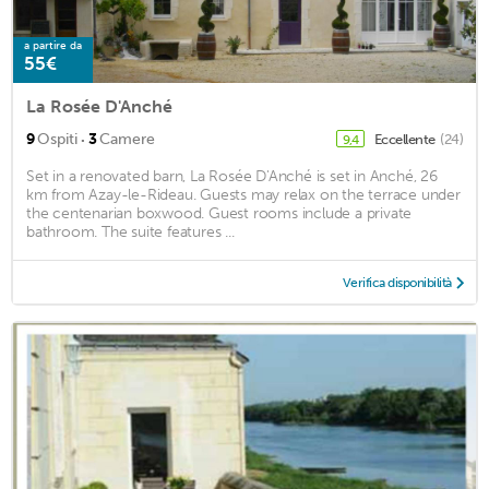
a partire da
55€
La Rosée D'Anché
·
9
Ospiti
3
Camere
Eccellente
(24)
9,4
Set in a renovated barn, La Rosée D'Anché is set in Anché, 26
km from Azay-le-Rideau. Guests may relax on the terrace under
the centenarian boxwood. Guest rooms include a private
bathroom. The suite features ...
Verifica disponibilità