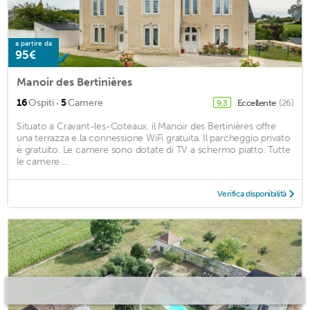
a partire da
95€
Manoir des Bertinières
·
16
Ospiti
5
Camere
Eccellente
(26)
9,3
Situato a Cravant-les-Coteaux, il Manoir des Bertinières offre
una terrazza e la connessione WiFi gratuita. Il parcheggio privato
è gratuito. Le camere sono dotate di TV a schermo piatto. Tutte
le camere ...
Verifica disponibilità