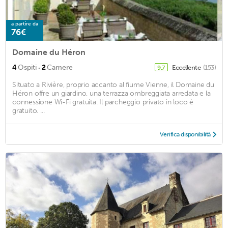
a partire da
76€
Domaine du Héron
·
4
Ospiti
2
Camere
Eccellente
(153)
9,7
Situato a Rivière, proprio accanto al fiume Vienne, il Domaine du
Héron offre un giardino, una terrazza ombreggiata arredata e la
connessione Wi-Fi gratuita. Il parcheggio privato in loco è
gratuito. ...
Verifica disponibilità