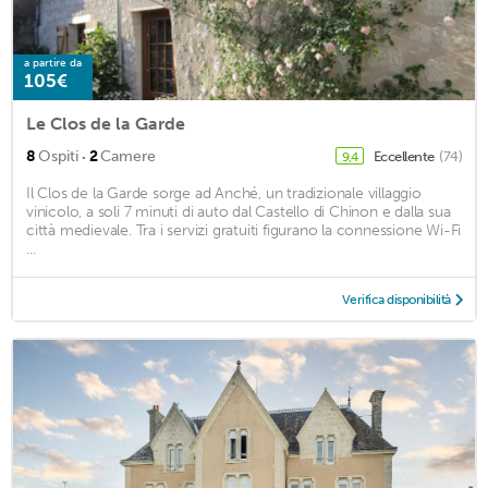
a partire da
105€
Le Clos de la Garde
·
8
Ospiti
2
Camere
Eccellente
(74)
9,4
Il Clos de la Garde sorge ad Anché, un tradizionale villaggio
vinicolo, a soli 7 minuti di auto dal Castello di Chinon e dalla sua
città medievale. Tra i servizi gratuiti figurano la connessione Wi-Fi
...
Verifica disponibilità