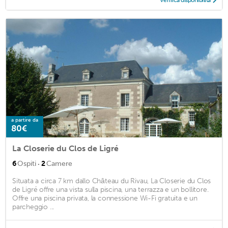
a partire da
80€
La Closerie du Clos de Ligré
·
6
Ospiti
2
Camere
Situata a circa 7 km dallo Château du Rivau, La Closerie du Clos
de Ligré offre una vista sulla piscina, una terrazza e un bollitore.
Offre una piscina privata, la connessione Wi-Fi gratuita e un
parcheggio ...