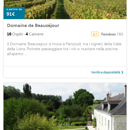
a partire da
91€
Domaine de Beauséjour
·
16
Ospiti
4
Camere
Favoloso
(30)
8,7
Il Domaine Beausejour si trova a Panzoult, tra i vigneti della Valle
della Loira. Potrete passeggiare tra i viti o nuotare nella piscina
all'aperto. ...
Verifica disponibilità