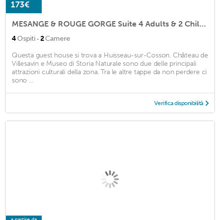
173€
MESANGE & ROUGE GORGE Suite 4 Adults & 2 Children maxi
·
4
Ospiti
2
Camere
Questa guest house si trova a Huisseau-sur-Cosson. Château de
Villesavin e Museo di Storia Naturale sono due delle principali
attrazioni culturali della zona. Tra le altre tappe da non perdere ci
sono ...
Verifica disponibilità
a partire da