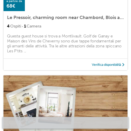
a partire da
68€
Le Pressoir, charming room near Chambord, Blois and Cheverny
·
4
Ospiti
1
Camera
Questa guest house si trova a Montlivault. Golf de Ganay e
Maison des Vins de Cheverny sono due tappe fondamentali per
gli amanti delle attività. Tra le altre attrazioni della zona spiccano
Les P’tits ...
Verifica disponibilità