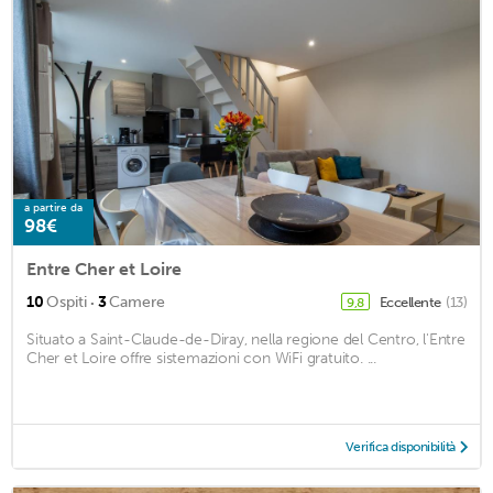
a partire da
98€
Entre Cher et Loire
·
10
Ospiti
3
Camere
Eccellente
(13)
9,8
Situato a Saint-Claude-de-Diray, nella regione del Centro, l'Entre
Cher et Loire offre sistemazioni con WiFi gratuito. ...
Verifica disponibilità