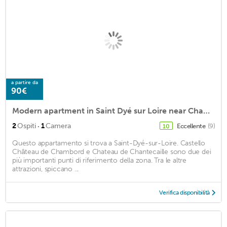
a partire da
90€
Modern apartment in Saint Dyé sur Loire near Chambord comfort + bikes
·
2
Ospiti
1
Camera
Eccellente
(9)
10
Questo appartamento si trova a Saint-Dyé-sur-Loire. Castello
Château de Chambord e Chateau de Chantecaille sono due dei
più importanti punti di riferimento della zona. Tra le altre
attrazioni, spiccano ...
Verifica disponibilità