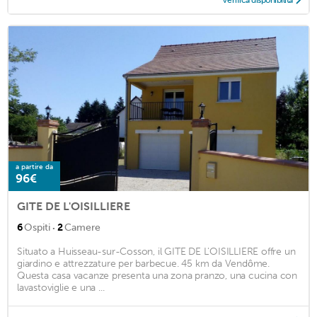
a partire da
96€
GITE DE L'OISILLIERE
·
6
Ospiti
2
Camere
Situato a Huisseau-sur-Cosson, il GITE DE L'OISILLIERE offre un
giardino e attrezzature per barbecue. 45 km da Vendôme.
Questa casa vacanze presenta una zona pranzo, una cucina con
lavastoviglie e una ...