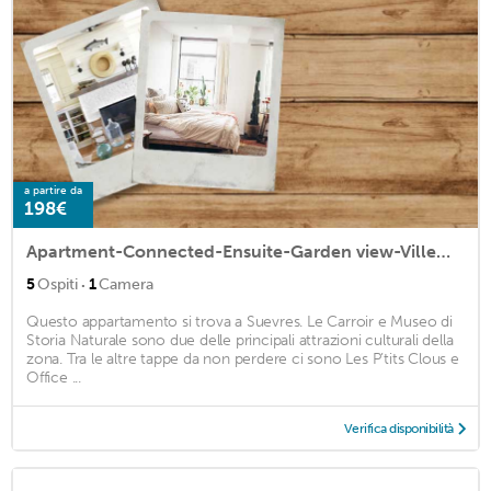
a partire da
198€
Apartment-Connected-Ensuite-Garden view-Villemorin
·
5
Ospiti
1
Camera
Questo appartamento si trova a Suevres. Le Carroir e Museo di
Storia Naturale sono due delle principali attrazioni culturali della
zona. Tra le altre tappe da non perdere ci sono Les P’tits Clous e
Office ...
Verifica disponibilità