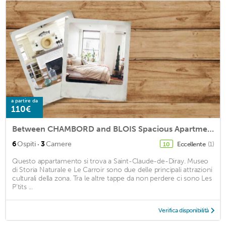
a partire da
110€
Between CHAMBORD and BLOIS Spacious Apartment of 125m2
·
6
Ospiti
3
Camere
Eccellente
(1)
10
Questo appartamento si trova a Saint-Claude-de-Diray. Museo
di Storia Naturale e Le Carroir sono due delle principali attrazioni
culturali della zona. Tra le altre tappe da non perdere ci sono Les
P’tits ...
Verifica disponibilità