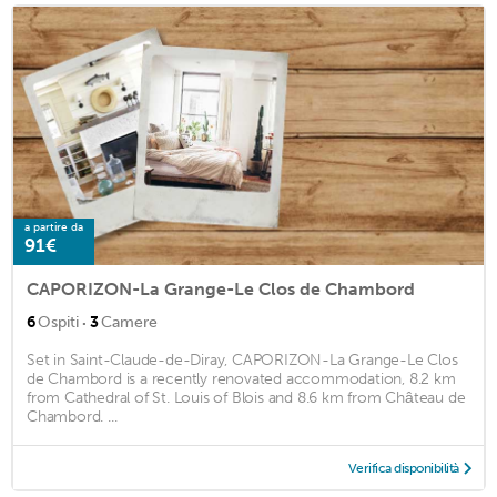
a partire da
91€
CAPORIZON-La Grange-Le Clos de Chambord
·
6
Ospiti
3
Camere
Set in Saint-Claude-de-Diray, CAPORIZON-La Grange-Le Clos
de Chambord is a recently renovated accommodation, 8.2 km
from Cathedral of St. Louis of Blois and 8.6 km from Château de
Chambord. ...
Verifica disponibilità