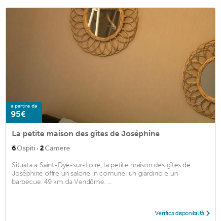
a partire da
95€
La petite maison des gîtes de Joséphine
·
6
Ospiti
2
Camere
Situata a Saint-Dyé-sur-Loire, la petite maison des gîtes de
Joséphine offre un salone in comune, un giardino e un
barbecue. 49 km da Vendôme. ...
Verifica disponibilità