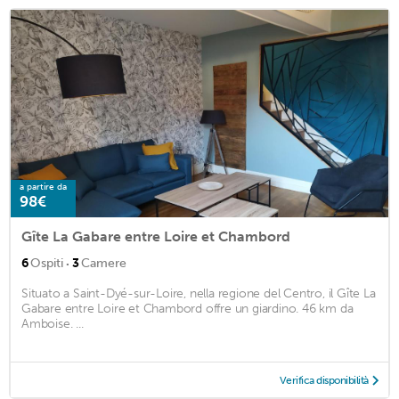
a partire da
98€
Gîte La Gabare entre Loire et Chambord
·
6
Ospiti
3
Camere
Situato a Saint-Dyé-sur-Loire, nella regione del Centro, il Gîte La
Gabare entre Loire et Chambord offre un giardino. 46 km da
Amboise. ...
Verifica disponibilità