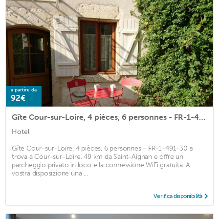
a partire da
92€
Gîte Cour-sur-Loire, 4 pièces, 6 personnes - FR-1-491-30
Hotel
Gîte Cour-sur-Loire, 4 pièces, 6 personnes - FR-1-491-30 si
trova a Cour-sur-Loire. 49 km da Saint-Aignan e offre un
parcheggio privato in loco e la connessione WiFi gratuita. A
vostra disposizione una ...
Verifica disponibilità