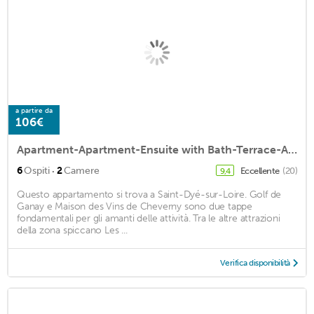
a partire da
106€
Apartment-Apartment-Ensuite with Bath-Terrace-Appartement de plein pied
·
6
Ospiti
2
Camere
Eccellente
(20)
9,4
Questo appartamento si trova a Saint-Dyé-sur-Loire. Golf de
Ganay e Maison des Vins de Cheverny sono due tappe
fondamentali per gli amanti delle attività. Tra le altre attrazioni
della zona spiccano Les ...
Verifica disponibilità