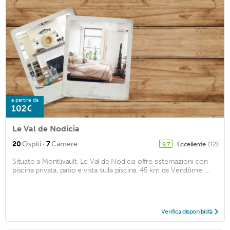
a partire da
102€
Le Val de Nodicia
·
20
Ospiti
7
Camere
Eccellente
(12)
9,7
Situato a Montlivault, Le Val de Nodicia offre sistemazioni con
piscina privata, patio e vista sulla piscina. 45 km da Vendôme. ...
Verifica disponibilità