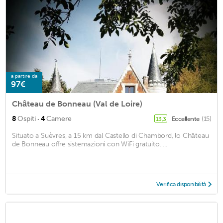
a partire da
97€
Château de Bonneau (Val de Loire)
·
8
Ospiti
4
Camere
Eccellente
(15)
13,3
Situato a Suèvres, a 15 km dal Castello di Chambord, lo Château
de Bonneau offre sistemazioni con WiFi gratuito. ...
Verifica disponibilità