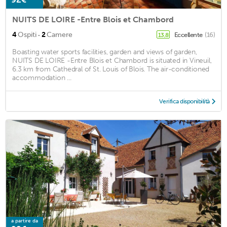
NUITS DE LOIRE -Entre Blois et Chambord
·
4
Ospiti
2
Camere
Eccellente
(16)
13,8
Boasting water sports facilities, garden and views of garden,
NUITS DE LOIRE -Entre Blois et Chambord is situated in Vineuil,
6.3 km from Cathedral of St. Louis of Blois. The air-conditioned
accommodation ...
Verifica disponibilità
a partire da