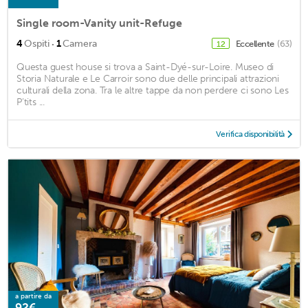
Single room-Vanity unit-Refuge
·
4
Ospiti
1
Camera
Eccellente
(63)
12
Questa guest house si trova a Saint-Dyé-sur-Loire. Museo di
Storia Naturale e Le Carroir sono due delle principali attrazioni
culturali della zona. Tra le altre tappe da non perdere ci sono Les
P’tits ...
Verifica disponibilità
a partire da
92€