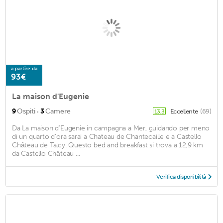
a partire da
93€
La maison d'Eugenie
·
9
Ospiti
3
Camere
Eccellente
(69)
13,3
Da La maison d'Eugenie in campagna a Mer, guidando per meno
di un quarto d'ora sarai a Chateau de Chantecaille e a Castello
Château de Talcy. Questo bed and breakfast si trova a 12,9 km
da Castello Château ...
Verifica disponibilità