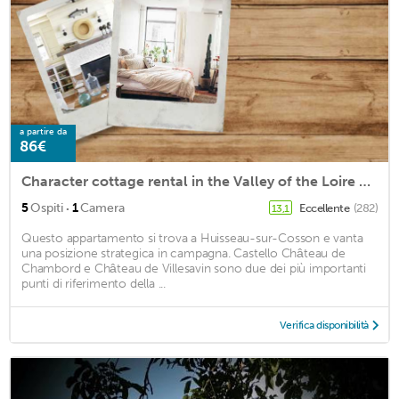
a partire da
86€
Character cottage rental in the Valley of the Loire castles
·
5
Ospiti
1
Camera
Eccellente
(282)
13,1
Questo appartamento si trova a Huisseau-sur-Cosson e vanta
una posizione strategica in campagna. Castello Château de
Chambord e Château de Villesavin sono due dei più importanti
punti di riferimento della ...
Verifica disponibilità