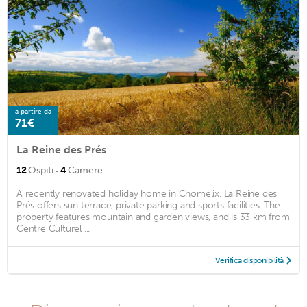
a partire da
71€
La Reine des Prés
·
12
Ospiti
4
Camere
A recently renovated holiday home in Chomelix, La Reine des
Prés offers sun terrace, private parking and sports facilities. The
property features mountain and garden views, and is 33 km from
Centre Culturel ...
Verifica disponibilità