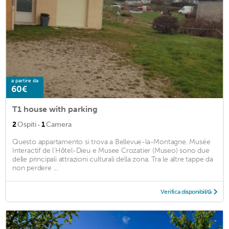
a partire da
60€
T1 house with parking
·
2
Ospiti
1
Camera
Questo appartamento si trova a Bellevue-la-Montagne. Musée
Interactif de l'Hôtel-Dieu e Musee Crozatier (Museo) sono due
delle principali attrazioni culturali della zona. Tra le altre tappe da
non perdere ...
Verifica disponibilità