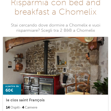
Risparmia con bed and
breakfast a Chomelix
Stai cercando dove dormire a Chomelix e vuoi
risparmiare? Scegli tra 2 B&B a Chomelix
a partire da
60€
le clos saint François
·
14
Ospiti
4
Camere