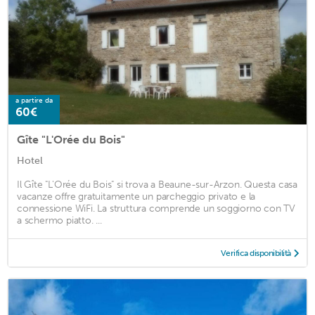
a partire da
60€
Gîte "L'Orée du Bois"
Hotel
Il Gîte "L'Orée du Bois" si trova a Beaune-sur-Arzon. Questa casa
vacanze offre gratuitamente un parcheggio privato e la
connessione WiFi. La struttura comprende un soggiorno con TV
a schermo piatto. ...
Verifica disponibilità