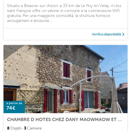
Situato a Beaune-sur-Arzon, a 33 km da Le Puy en Velay, il clos
saint François offre un salone in comune e la connessione WiFi
gratuita. Per una maggiore comodità, la struttura fornisce
asciugamani e lenzuola ...
Verifica disponibilità
a partire da
74€
CHAMBRE D HOTES CHEZ DANY MAOWMAOW ET GARFIELD
·
8
Ospiti
3
Camere