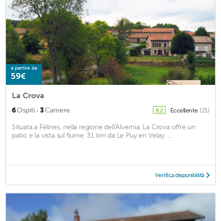
a partire da
59€
La Crova
·
6
Ospiti
3
Camere
Eccellente
(21)
9,2
Situata a Félines, nella regione dell'Alvernia, La Crova offre un
patio e la vista sul fiume. 31 km da Le Puy en Velay. ...
Verifica disponibilità