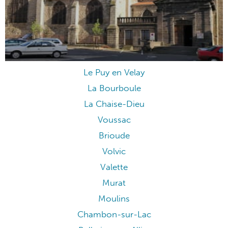
Le Puy en Velay
La Bourboule
La Chaise-Dieu
Voussac
Brioude
Volvic
Valette
Murat
Moulins
Chambon-sur-Lac