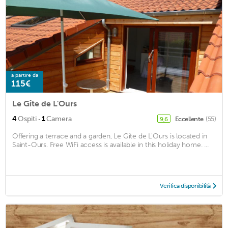
a partire da
115€
Le Gîte de L'Ours
·
4
Ospiti
1
Camera
Eccellente
(55)
9,6
Offering a terrace and a garden, Le Gîte de L'Ours is located in
Saint-Ours. Free WiFi access is available in this holiday home. ...
Verifica disponibilità