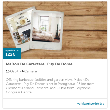
a partire da
122€
Maison De Caractere- Puy De Dome
·
15
Ospiti
4
Camere
Offering barbecue facilities and garden view, Maison De
Caractere- Puy De Dome is set in Pontgibaud, 23 km from
Clermont-Ferrand Cathedral and 24 km from Polydome
Congress Centre. ...
Verifica disponibilità