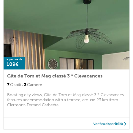
a partire da
109€
Gite de Tom et Mag classé 3 * Clevacances
·
7
Ospiti
3
Camere
Boasting city views, Gite de Tom et Mag classé 3 * Clevacances
features accommodation with a terrace, around 23 km from
Clermont-Ferrand Cathedral. ...
Verifica disponibilità