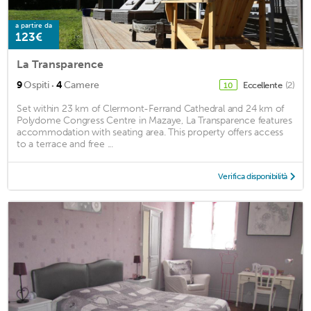
a partire da
123€
La Transparence
·
9
Ospiti
4
Camere
Eccellente
(2)
10
Set within 23 km of Clermont-Ferrand Cathedral and 24 km of
Polydome Congress Centre in Mazaye, La Transparence features
accommodation with seating area. This property offers access
to a terrace and free ...
Verifica disponibilità