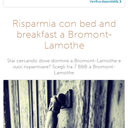
Verifica disponibilità
Risparmia con bed and
breakfast a Bromont-
Lamothe
Stai cercando dove dormire a Bromont-Lamothe e
vuoi risparmiare? Scegli tra 7 B&B a Bromont-
Lamothe