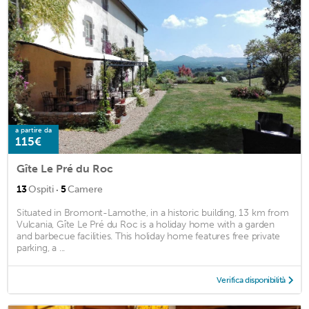
a partire da
115€
Gîte Le Pré du Roc
·
13
Ospiti
5
Camere
Situated in Bromont-Lamothe, in a historic building, 13 km from
Vulcania, Gîte Le Pré du Roc is a holiday home with a garden
and barbecue facilities. This holiday home features free private
parking, a ...
Verifica disponibilità