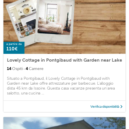
a partire da
110€
Lovely Cottage in Pontgibaud with Garden near Lake
·
14
Ospiti
4
Camere
Situato a Pontgibaud, il Lovely Cottage in Pontgibaud with
Garden near Lake offre attrezzature per barbecue. L'alloggio
dista 45 km da Issoire. Questa casa vacanze presenta un'area
salotto, una cucina ...
Verifica disponibilità