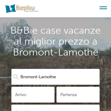
B&B e case vacanze
al miglior prezzo a
Bromont-Lamothe