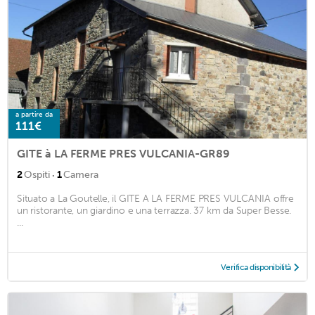
a partire da
111€
GITE à LA FERME PRES VULCANIA-GR89
·
2
Ospiti
1
Camera
Situato a La Goutelle, il GITE A LA FERME PRES VULCANIA offre
un ristorante, un giardino e una terrazza. 37 km da Super Besse.
...
Verifica disponibilità