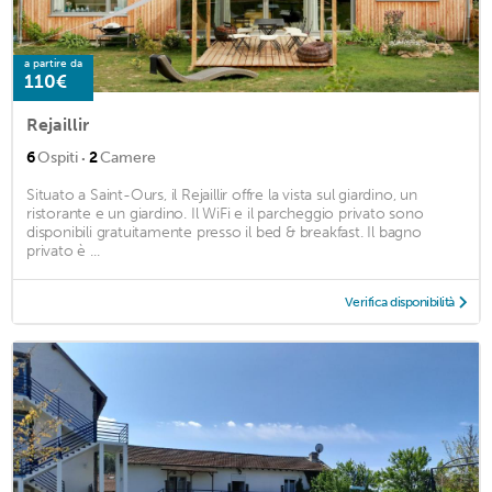
a partire da
110€
Rejaillir
·
6
Ospiti
2
Camere
Situato a Saint-Ours, il Rejaillir offre la vista sul giardino, un
ristorante e un giardino. Il WiFi e il parcheggio privato sono
disponibili gratuitamente presso il bed & breakfast. Il bagno
privato è ...
Verifica disponibilità