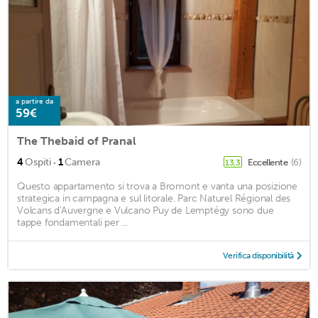
a partire da
59€
The Thebaid of Pranal
·
4
Ospiti
1
Camera
Eccellente
(6)
13,3
Questo appartamento si trova a Bromont e vanta una posizione
strategica in campagna e sul litorale. Parc Naturel Régional des
Volcans d'Auvergne e Vulcano Puy de Lemptégy sono due
tappe fondamentali per ...
Verifica disponibilità