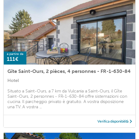
a partire da
111€
Gîte Saint-Ours, 2 pièces, 4 personnes - FR-1-630-84
Hotel
Situato a Saint-Ours, a 7 km da Vulcania a Saint-Ours, il Gîte
Saint-Ours, 2 personnes - FR-1-630-84 offre sistemazioni con
cucina. Il parcheggio privato è gratuito. A vostra disposizione
una TV. A vostra ...
Verifica disponibilità