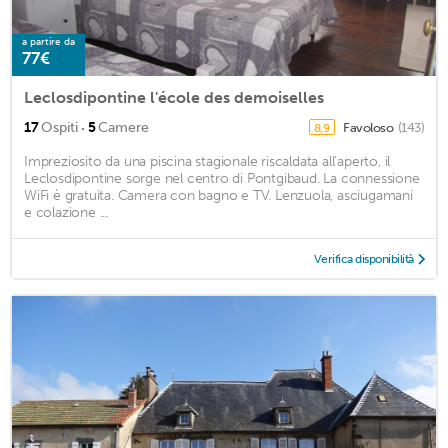
a partire da
77€
Leclosdipontine l'école des demoiselles
·
17
Ospiti
5
Camere
Favoloso
(143)
8,9
Impreziosito da una piscina stagionale riscaldata all'aperto, il
Leclosdipontine sorge nel centro di Pontgibaud. La connessione
WiFi è gratuita. Camera con bagno e TV. Lenzuola, asciugamani
e colazione ...
Verifica disponibilità