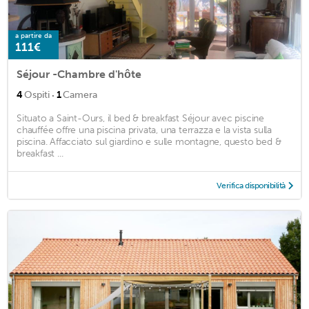
a partire da
111€
Séjour -Chambre d'hôte
·
4
Ospiti
1
Camera
Situato a Saint-Ours, il bed & breakfast Séjour avec piscine
chauffée offre una piscina privata, una terrazza e la vista sulla
piscina. Affacciato sul giardino e sulle montagne, questo bed &
breakfast ...
Verifica disponibilità