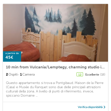
a partire da
45€
10 min from Vulcania/Lemptegy, charming studio in village center
·
2
Ospiti
1
Camera
Eccellente
(18)
12
Questo appartamento si trova a Pontgibaud. Maison de la Pierre
(Casa) e Musée du Ranquet sono due delle principali attrazioni
culturali della zona. A livello di punti di riferimento, invece,
spiccano Domaine ...
Verifica disponibilità