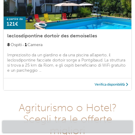
a partire da
121€
leclosdipontine dortoir des demoiselles
·
8
Ospiti
1
Camera
Impreziosito da un giardino e da una piscina all'aperto, il
leclosdipontine facciate dortoir sorge a Pontgibaud. La struttura
si trova a 25 km da Riom, e gli ospiti beneficiano di WiFi gratuito
e un parcheggio ...
Verifica disponibilità
Agriturismo o Hotel?
Scegli tra le offerte
migliori