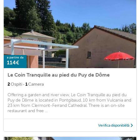
a partire da
114€
Le Coin Tranquille au pied du Puy de Dôme
·
2
Ospiti
1
Camera
Offering a garden and river view, Le Coin Tranquille au pied du
Puy de Dôme is located in Pontgibaud, 10 km from Vulcania and
23 km from Clermont-Ferrand Cathedral. There is an on-site
restaurant and free ...
Verifica disponibilità