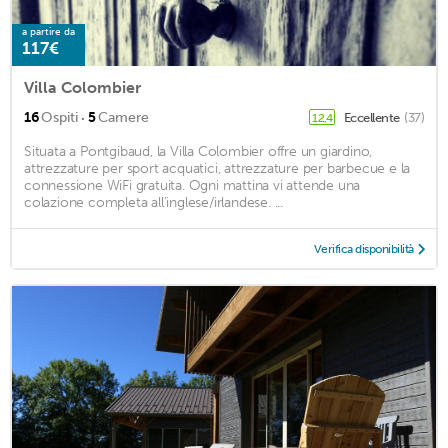
a partire da
117€
Villa Colombier
·
16
Ospiti
5
Camere
Eccellente
(37)
12,4
Situata a Pontgibaud, la Villa Colombier offre un giardino,
attrezzature per sport acquatici, attrezzature per barbecue e la
connessione WiFi gratuita. Ogni mattina vi attende una
colazione completa all'inglese/irlandese. ...
Verifica disponibilità