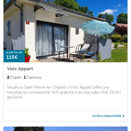
a partire da
115€
Volc Appart
·
2
Ospiti
1
Camera
Situato a Saint-Pierre-le-Chastel, il Volc Appart offre una
terrazza, la connessione WiFi gratuita e la vista sulla città. 29 km
da Riom. ...
Verifica disponibilità