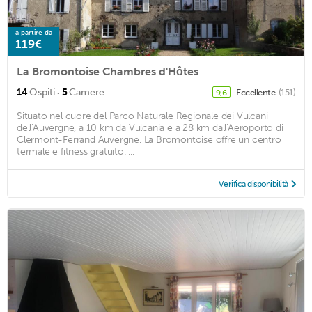
a partire da
119€
La Bromontoise Chambres d'Hôtes
·
14
Ospiti
5
Camere
Eccellente
(151)
9,6
Situato nel cuore del Parco Naturale Regionale dei Vulcani
dell'Auvergne, a 10 km da Vulcania e a 28 km dall'Aeroporto di
Clermont-Ferrand Auvergne, La Bromontoise offre un centro
termale e fitness gratuito. ...
Verifica disponibilità