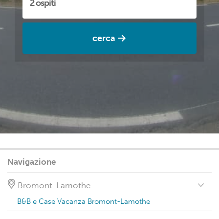
cerca
Navigazione
Bromont-Lamothe
B&B e Case Vacanza Bromont-Lamothe