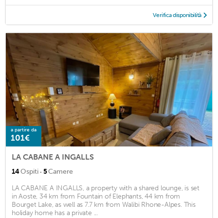
Verifica disponibilità
a partire da
101€
LA CABANE A INGALLS
·
14
Ospiti
5
Camere
LA CABANE A INGALLS, a property with a shared lounge, is set
in Aoste, 34 km from Fountain of Elephants, 44 km from
Bourget Lake, as well as 7.7 km from Walibi Rhone-Alpes. This
holiday home has a private ...