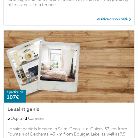
offers access to a terrace ...
Verifica disponibilità
a partire da
107€
Le saint genix
·
5
Ospiti
3
Camere
Le saint genix is located in Saint-Genix-sur-Guiers, 33 km from
Fountain of Elephants, 43 km from Bourget Lake, as well as 7.5