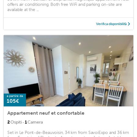
offers air conditioning. Both free WiFi and parking on-site are
available at the ...
Verifica disponibilità
a partire da
105€
Appartement neuf et confortable
·
2
Ospiti
1
Camera
Set in Le Pont-de-Beauvoisin, 34 km from SavoiExpo and 36 km