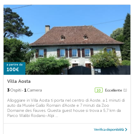
a partire da
100€
Villa Aosta
·
3
Ospiti
1
Camera
Eccellente
(1)
10
Alloggiare in Villa Aosta ti porta nel centro di Aoste, a 1 minuti di
auto da Musée Gallo Romain d'Aoste e 7 minuti da Zoo
Domaine des Fauves. Questa guest house si trova a 5,7 km da
Parco Walibi Rodano-Alpi ...
Verifica disponibilità