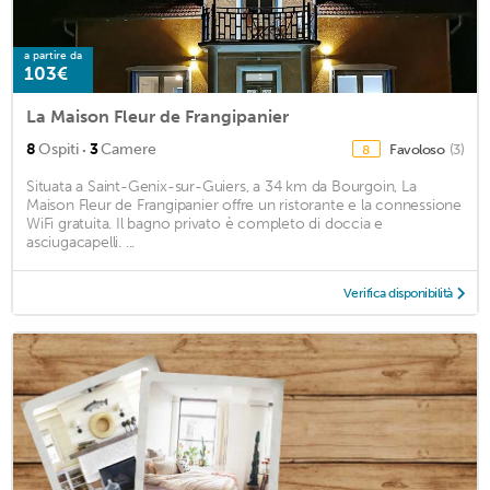
a partire da
103€
La Maison Fleur de Frangipanier
·
8
Ospiti
3
Camere
Favoloso
(3)
8
Situata a Saint-Genix-sur-Guiers, a 34 km da Bourgoin, La
Maison Fleur de Frangipanier offre un ristorante e la connessione
WiFi gratuita. Il bagno privato è completo di doccia e
asciugacapelli. ...
Verifica disponibilità