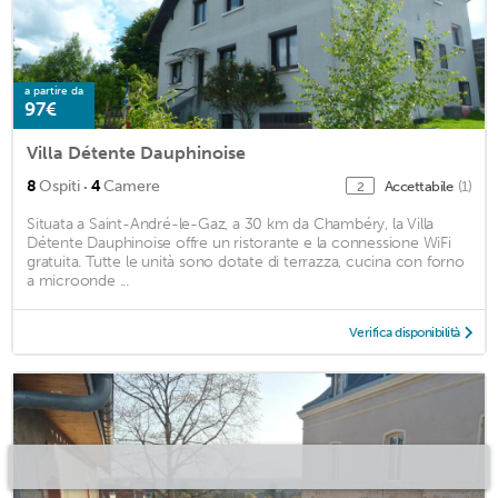
a partire da
97€
Villa Détente Dauphinoise
·
8
Ospiti
4
Camere
Accettabile
(1)
2
Situata a Saint-André-le-Gaz, a 30 km da Chambéry, la Villa
Détente Dauphinoise offre un ristorante e la connessione WiFi
gratuita. Tutte le unità sono dotate di terrazza, cucina con forno
a microonde ...
Verifica disponibilità