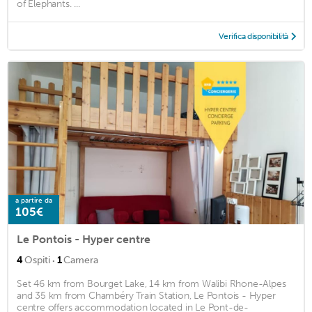
of Elephants. ...
Verifica disponibilità
a partire da
105€
Le Pontois - Hyper centre
·
4
Ospiti
1
Camera
Set 46 km from Bourget Lake, 14 km from Walibi Rhone-Alpes
and 35 km from Chambéry Train Station, Le Pontois - Hyper
centre offers accommodation located in Le Pont-de-