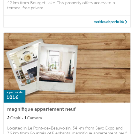
42 km from Bourget Lake. This property offers access to a
terrace, free private ...
Verifica disponibilità
a partire da
101€
magnifique appartement neuf
·
2
Ospiti
1
Camera
Located in Le Pont-de-Beauvoisin, 34 km from SavoiExpo and
36 km from Fountain of Elephants, magnifique appartement neuf