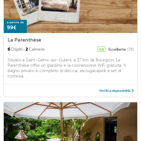
a partire da
99€
La Parenthèse
·
6
Ospiti
2
Camere
Eccellente
(73)
9,8
Situato a Saint-Genix-sur-Guiers, a 37 km da Bourgoin, La
Parenthèse offre un giardino e la connessione WiFi gratuita. Il
bagno privato è completo di doccia, asciugacapelli e set di
cortesia. ...
Verifica disponibilità