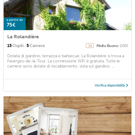
a partire da
75€
La Rolandière
·
15
Ospiti
5
Camere
Molto Buono
(100)
7,4
Dotata di giardino, terrazza e barbecue, La Rolandière si trova a
Faverges-de-la-Tour. La connessione WiFi è gratuita. Tutte le
camere sono dotate di riscaldamento, vista sul giardino. ...
Verifica disponibilità