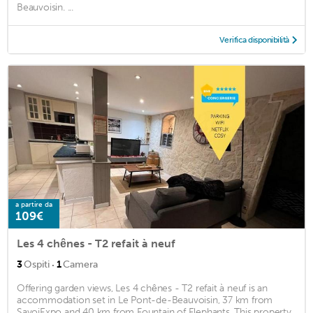
Beauvoisin. ...
Verifica disponibilità
a partire da
109€
Les 4 chênes - T2 refait à neuf
·
3
Ospiti
1
Camera
Offering garden views, Les 4 chênes - T2 refait à neuf is an
accommodation set in Le Pont-de-Beauvoisin, 37 km from
SavoiExpo and 40 km from Fountain of Elephants. This property