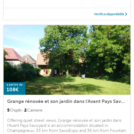
Verifica disponibilità
a partire da
108€
Grange rénovée et son jardin dans l'Avant Pays Savoyard
·
5
Ospiti
2
Camere
Offering quiet street views, Grange rénovée et son jardin dans
l'Avant Pays Savoyard is an accommodation situated in
Champagneux, 33 km from SavoiExpo and 36 km from Fountain