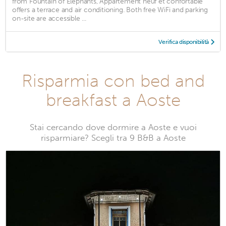
from Fountain of Elephants, Appartement neuf et confortable
offers a terrace and air conditioning. Both free WiFi and parking
on-site are accessible ...
Verifica disponibilità
Risparmia con bed and
breakfast a Aoste
Stai cercando dove dormire a Aoste e vuoi
risparmiare? Scegli tra 9 B&B a Aoste