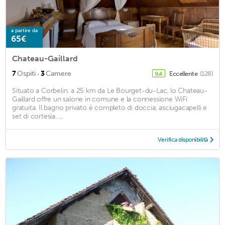
a partire da
65€
Chateau-Gaillard
·
7
Ospiti
3
Camere
Eccellente
(128)
9,4
Situato a Corbelin, a 25 km da Le Bourget-du-Lac, lo Chateau-
Gaillard offre un salone in comune e la connessione WiFi
gratuita. Il bagno privato è completo di doccia, asciugacapelli e
set di cortesia. ...
Verifica disponibilità