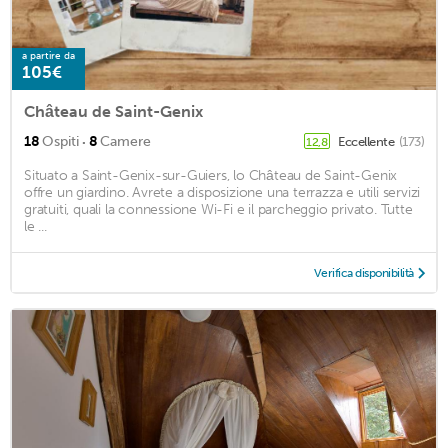
a partire da
105€
Château de Saint-Genix
·
18
Ospiti
8
Camere
Eccellente
(173)
12,8
Situato a Saint-Genix-sur-Guiers, lo Château de Saint-Genix
offre un giardino. Avrete a disposizione una terrazza e utili servizi
gratuiti, quali la connessione Wi-Fi e il parcheggio privato. Tutte
le ...
Verifica disponibilità