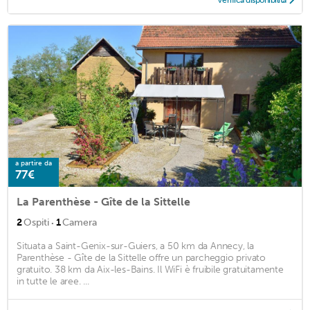
Verifica disponibilità
a partire da
77€
La Parenthèse - Gîte de la Sittelle
·
2
Ospiti
1
Camera
Situata a Saint-Genix-sur-Guiers, a 50 km da Annecy, la
Parenthèse - Gîte de la Sittelle offre un parcheggio privato
gratuito. 38 km da Aix-les-Bains. Il WiFi è fruibile gratuitamente
in tutte le aree. ...