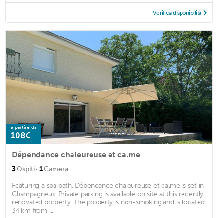
Verifica disponibilità
a partire da
108€
Dépendance chaleureuse et calme
·
3
Ospiti
1
Camera
Featuring a spa bath, Dépendance chaleureuse et calme is set in
Champagneux. Private parking is available on site at this recently
renovated property. The property is non-smoking and is located
34 km from ...