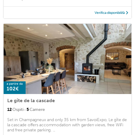
Verifica disponibilità
a partire da
102€
Le gîte de la cascade
·
12
Ospiti
5
Camere
Set in Champagneux and only 35 km from SavoiExpo, Le gîte de
la cascade offers accommodation with garden views, free WiFi
and free private parking. ...