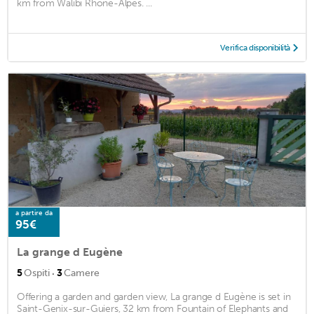
km from Walibi Rhone-Alpes. ...
Verifica disponibilità
a partire da
95€
La grange d Eugène
·
5
Ospiti
3
Camere
Offering a garden and garden view, La grange d Eugène is set in
Saint-Genix-sur-Guiers, 32 km from Fountain of Elephants and