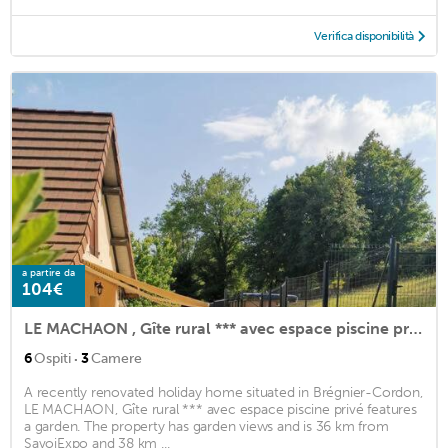
Verifica disponibilità
a partire da
104€
LE MACHAON , Gîte rural *** avec espace piscine privé
·
6
Ospiti
3
Camere
A recently renovated holiday home situated in Brégnier-Cordon,
LE MACHAON, Gîte rural *** avec espace piscine privé features
a garden. The property has garden views and is 36 km from
SavoiExpo and 38 km ...