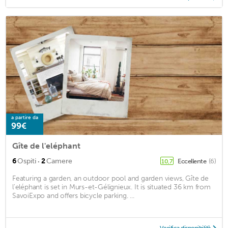
a partire da
99€
Gîte de l'eléphant
·
6
Ospiti
2
Camere
Eccellente
(6)
10,7
Featuring a garden, an outdoor pool and garden views, Gîte de
l'eléphant is set in Murs-et-Gélignieux. It is situated 36 km from
SavoiExpo and offers bicycle parking. ...