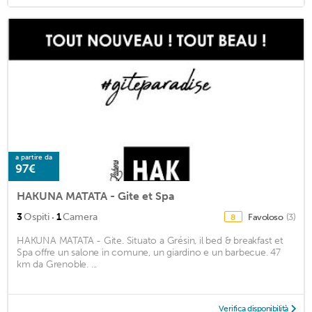
a partire da
97€
HAKUNA MATATA - Gite et Spa
·
3
Ospiti
1
Camera
Favoloso
(3)
8
HAKUNA MATATA - Gite. Situato a Grésin, il bed & breakfast et
Spa offre un salone in comune, un giardino e un barbecue. 47
km da Grenoble. ...
Verifica disponibilità