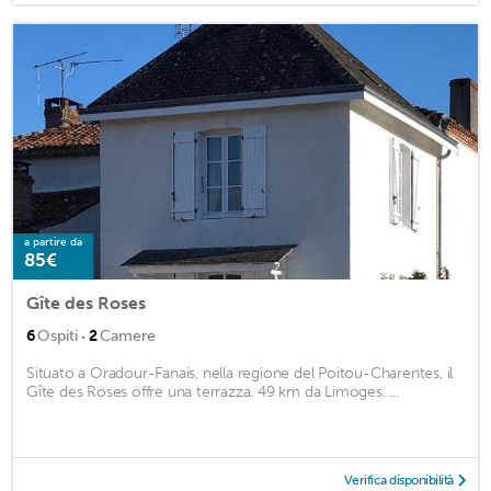
a partire da
85€
Gîte des Roses
·
6
Ospiti
2
Camere
Situato a Oradour-Fanais, nella regione del Poitou-Charentes, il
Gîte des Roses offre una terrazza. 49 km da Limoges. ...
Verifica disponibilità