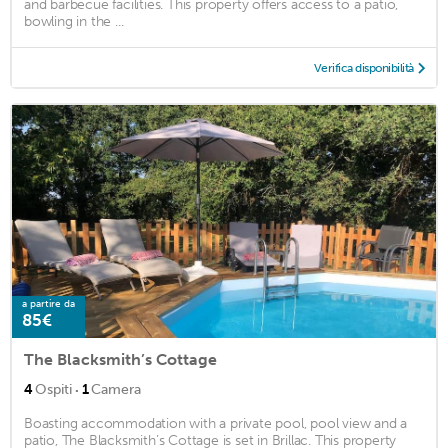
and barbecue facilities. This property offers access to a patio,
bowling in the ...
Verifica disponibilità
a partire da
85€
The Blacksmith’s Cottage
·
4
Ospiti
1
Camera
Boasting accommodation with a private pool, pool view and a
patio, The Blacksmith’s Cottage is set in Brillac. This property