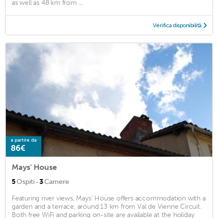
as well as 48 km from ...
Verifica disponibilità
a partire da
86€
Mays' House
·
5
Ospiti
3
Camere
Featuring river views, Mays' House offers accommodation with a
garden and a terrace, around 13 km from Val de Vienne Circuit.
Both free WiFi and parking on-site are available at the holiday