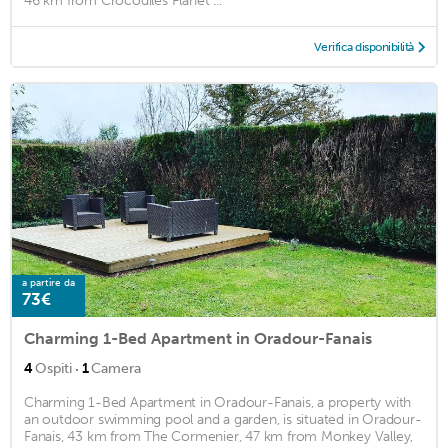
46 km from Crocodiles Planet ...
Verifica disponibilità
a partire da
73€
Charming 1-Bed Apartment in Oradour-Fanais
·
4
Ospiti
1
Camera
Charming 1-Bed Apartment in Oradour-Fanais, a property with
an outdoor swimming pool and a garden, is situated in Oradour-
Fanais, 43 km from The Cormenier, 47 km from Monkey Valley,