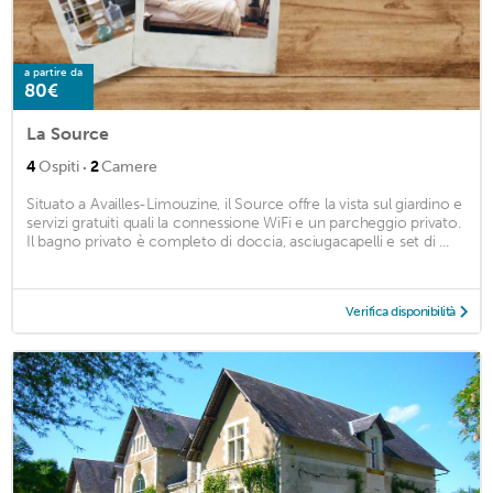
a partire da
80€
La Source
·
4
Ospiti
2
Camere
Situato a Availles-Limouzine, il Source offre la vista sul giardino e
servizi gratuiti quali la connessione WiFi e un parcheggio privato.
Il bagno privato è completo di doccia, asciugacapelli e set di ...
Verifica disponibilità