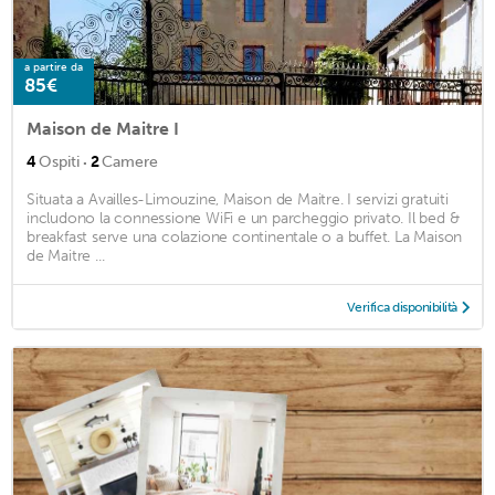
a partire da
85€
Maison de Maitre I
·
4
Ospiti
2
Camere
Situata a Availles-Limouzine, Maison de Maitre. I servizi gratuiti
includono la connessione WiFi e un parcheggio privato. Il bed &
breakfast serve una colazione continentale o a buffet. La Maison
de Maitre ...
Verifica disponibilità