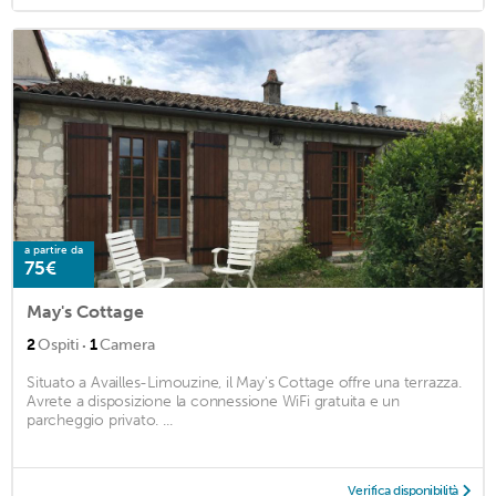
a partire da
75€
May's Cottage
·
2
Ospiti
1
Camera
Situato a Availles-Limouzine, il May's Cottage offre una terrazza.
Avrete a disposizione la connessione WiFi gratuita e un
parcheggio privato. ...
Verifica disponibilità