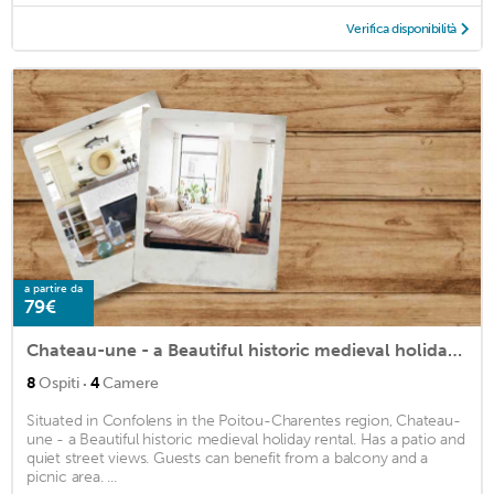
Verifica disponibilità
a partire da
79€
Chateau-une - a Beautiful historic medieval holiday rental.
·
8
Ospiti
4
Camere
Situated in Confolens in the Poitou-Charentes region, Chateau-
une - a Beautiful historic medieval holiday rental. Has a patio and
quiet street views. Guests can benefit from a balcony and a
picnic area. ...