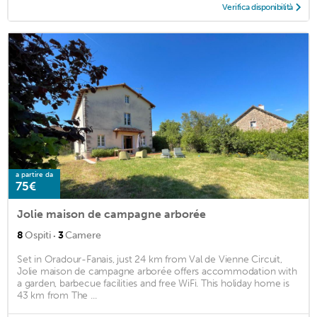
Verifica disponibilità
a partire da
75€
Jolie maison de campagne arborée
·
8
Ospiti
3
Camere
Set in Oradour-Fanais, just 24 km from Val de Vienne Circuit,
Jolie maison de campagne arborée offers accommodation with
a garden, barbecue facilities and free WiFi. This holiday home is
43 km from The ...