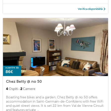
Verifica disponibilità
a partire da
86€
Chez Betty @ no 50
·
4
Ospiti
2
Camere
Boasting free bikes and a garden, Chez Betty @ no 50 offers
accommodation in Saint-Germain-de-Confolens with free WiFi
and quiet street views. It is set 22 km from Val de Vienne Circuit
and features private ...