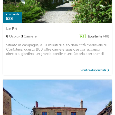
a partire da
62€
Le Pit
·
8
Ospiti
3
Camere
Eccellente
(48)
9,2
Situato in campagna, a 10 minuti di auto dalla città medievale di
Confolens, questo B&B offre camere spaziose con accesso
diretto al giardino, un grande cortile e una fattoria con animali. ...
Verifica disponibilità