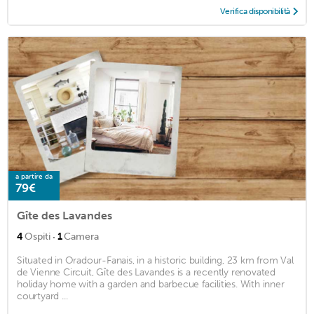
Verifica disponibilità
a partire da
79€
Gîte des Lavandes
·
4
Ospiti
1
Camera
Situated in Oradour-Fanais, in a historic building, 23 km from Val
de Vienne Circuit, Gîte des Lavandes is a recently renovated
holiday home with a garden and barbecue facilities. With inner
courtyard ...