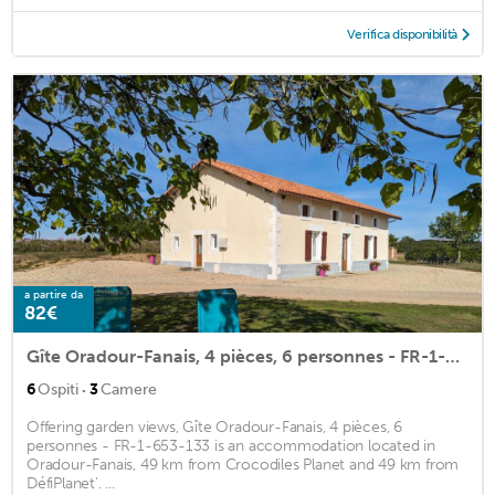
Verifica disponibilità
a partire da
82€
Gîte Oradour-Fanais, 4 pièces, 6 personnes - FR-1-653-133
·
6
Ospiti
3
Camere
Offering garden views, Gîte Oradour-Fanais, 4 pièces, 6
personnes - FR-1-653-133 is an accommodation located in
Oradour-Fanais, 49 km from Crocodiles Planet and 49 km from
DéfiPlanet'. ...