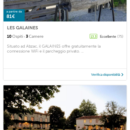
a partire da
81€
LES GALAINES
·
10
Ospiti
3
Camere
Eccellente
(75)
13,3
Situato ad Abzac, il GALAINES offre gratuitamente la
connessione WiFi e il parcheggio privato. ...
Verifica disponibilità