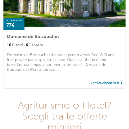
a partire da
77€
Domaine de Boisbuchet
·
18
Ospiti
6
Camere
Domaine de Boisbuchet features garden views, free WiFi and
free private parking, set in Lessac. Guests at the bed and
breakfast can enjoy a continental breakfast. Domaine de
Boisbuchet offers a terrace. ...
Verifica disponibilità
Agriturismo o Hotel?
Scegli tra le offerte
migliori