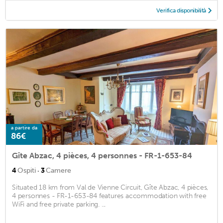
Verifica disponibilità
a partire da
86€
Gîte Abzac, 4 pièces, 4 personnes - FR-1-653-84
·
4
Ospiti
3
Camere
Situated 18 km from Val de Vienne Circuit, Gîte Abzac, 4 pièces,
4 personnes - FR-1-653-84 features accommodation with free
WiFi and free private parking. ...