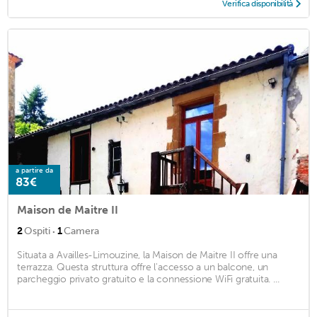
Verifica disponibilità
a partire da
83€
Maison de Maitre II
·
2
Ospiti
1
Camera
Situata a Availles-Limouzine, la Maison de Maitre II offre una
terrazza. Questa struttura offre l'accesso a un balcone, un
parcheggio privato gratuito e la connessione WiFi gratuita. ...