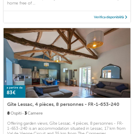
home free of ...
Verifica disponibilità
a partire da
83€
Gîte Lessac, 4 pièces, 8 personnes - FR-1-653-240
·
8
Ospiti
3
Camere
Offering garden views, Gîte Lessac, 4 pièces, 8 personnes - FR-
1-653-240 is an accommodation situated in Lessac, 17 km from
Val de Vienne Circuit and 35 km from The Cormenier. ...