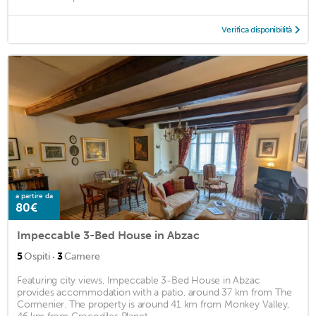
Verifica disponibilità
a partire da
80€
Impeccable 3-Bed House in Abzac
·
5
Ospiti
3
Camere
Featuring city views, Impeccable 3-Bed House in Abzac
provides accommodation with a patio, around 37 km from The
Cormenier. The property is around 41 km from Monkey Valley,