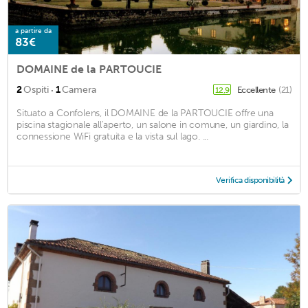
a partire da
83€
DOMAINE de la PARTOUCIE
·
2
Ospiti
1
Camera
Eccellente
(21)
12,9
Situato a Confolens, il DOMAINE de la PARTOUCIE offre una
piscina stagionale all'aperto, un salone in comune, un giardino, la
connessione WiFi gratuita e la vista sul lago. ...
Verifica disponibilità