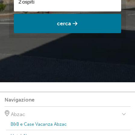
cerca
Navigazione
Abzac
B&B e Case Vacanza Abzac