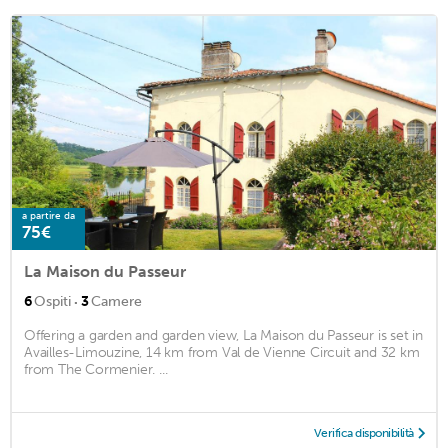
a partire da
75€
La Maison du Passeur
·
6
Ospiti
3
Camere
Offering a garden and garden view, La Maison du Passeur is set in
Availles-Limouzine, 14 km from Val de Vienne Circuit and 32 km
from The Cormenier. ...
Verifica disponibilità