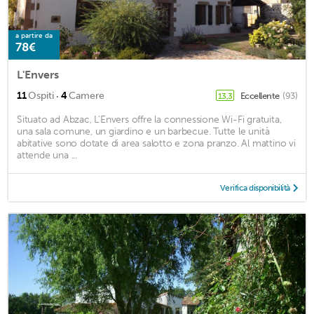
a partire da
78€
L'Envers
·
11
Ospiti
4
Camere
Eccellente
(93)
13,3
Situato ad Abzac, L'Envers offre la connessione Wi-Fi gratuita,
una sala comune, un giardino e un barbecue. Tutte le unità
abitative sono dotate di area salotto e zona pranzo. Al mattino vi
attende una ...
Verifica disponibilità