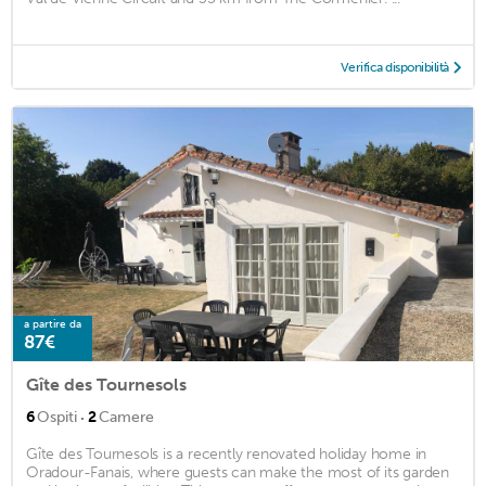
Verifica disponibilità
a partire da
87€
Gîte des Tournesols
·
6
Ospiti
2
Camere
Gîte des Tournesols is a recently renovated holiday home in
Oradour-Fanais, where guests can make the most of its garden