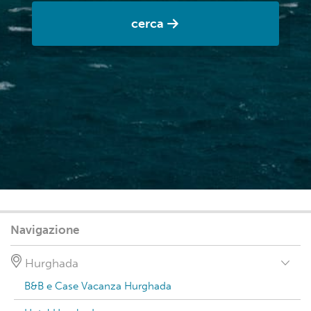
cerca
Navigazione
Hurghada
B&B e Case Vacanza Hurghada