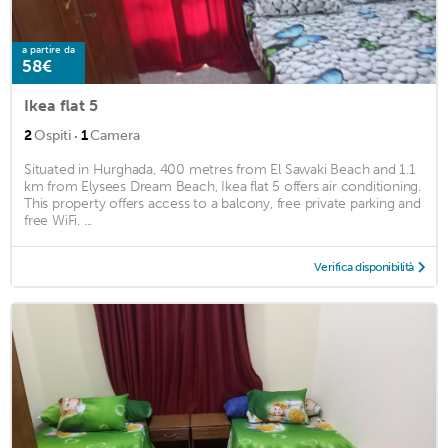
a partire da
58€
Ikea flat 5
·
2
Ospiti
1
Camera
Situated in Hurghada, 400 metres from El Sawaki Beach and 1.1
km from Elysees Dream Beach, Ikea flat 5 offers air conditioning.
This property offers access to a balcony, free private parking and
free WiFi. ...
Verifica disponibilità