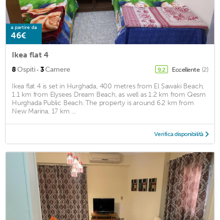
a partire da
46€
Ikea flat 4
·
8
Ospiti
3
Camere
Eccellente
(2)
9,2
Ikea flat 4 is set in Hurghada, 400 metres from El Sawaki Beach,
1.1 km from Elysees Dream Beach, as well as 1.2 km from Qesm
Hurghada Public Beach. The property is around 6.2 km from
New Marina, 17 km ...
Verifica disponibilità