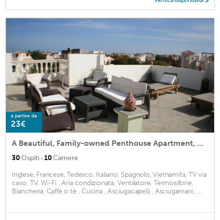
a partire da
23€
A Beautiful, Family-owned Penthouse Apartment, Overlooking the Red Sea Hurghada
·
30
Ospiti
10
Camere
Inglese, Francese, Tedesco, Italiano, Spagnolo, Vietnamita, TV via
cavo, TV, Wi-Fi , Aria condizionata, Ventilatore, Termosifone,
Biancheria, Caffè o tè , Cucina , Asciugacapelli , Asciugamani, ...