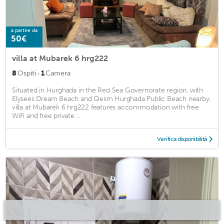
a partire da
50€
villa at Mubarek 6 hrg222
·
8
Ospiti
1
Camera
Situated in Hurghada in the Red Sea Governorate region, with
Elysees Dream Beach and Qesm Hurghada Public Beach nearby,
villa at Mubarek 6 hrg222 features accommodation with free
WiFi and free private ...
Verifica disponibilità