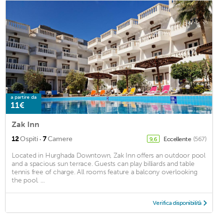
a partire da
11€
Zak Inn
·
12
Ospiti
7
Camere
Eccellente
(567)
9,6
Located in Hurghada Downtown, Zak Inn offers an outdoor pool
and a spacious sun terrace. Guests can play billiards and table
tennis free of charge. All rooms feature a balcony overlooking
the pool. ...
Verifica disponibilità