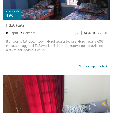
a partire da
49€
IKEA Flats
·
6
Ospiti
3
Camere
Molto Buono
(4)
7,6
Il 3 rooms flat downtown Hurghada si trova a Hurghada, a 600
m dalla spiaggia di El Sawaki, a 4,4 km dal nuovo porto turistico e
a 8 km dall'Isola di Giftun. ...
Verifica disponibilità