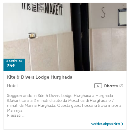
a partire da
25€
Kite & Divers Lodge Hurghada
Hotel
Discreto
(2)
6
Soggiornando in Kite & Divers Lodge Hurghada a Hurghada
(Dahar), sarai a 2 minuti di auto da Moschea di Hurghada e 7
minuti da Marina Hurghada. Questa guest house si trova in zona
Mahmya.
Rilassati ...
Verifica disponibilità