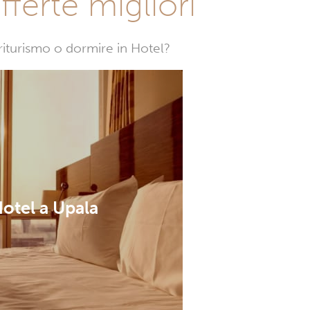
fferte migliori
griturismo o dormire in Hotel?
otel a Upala