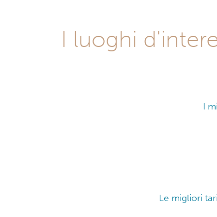
I luoghi d'inte
I m
Le migliori tar