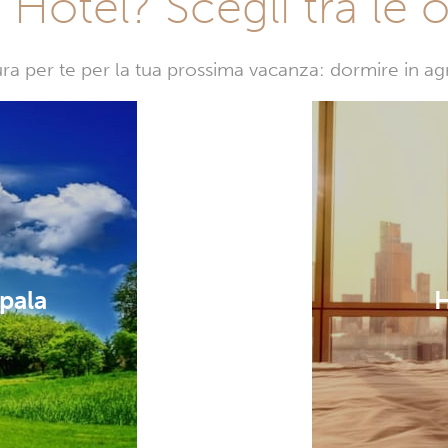
Hotel? Scegli tra le o
sura per te per la tua prossima vacanza: dormire in a
Upala
H