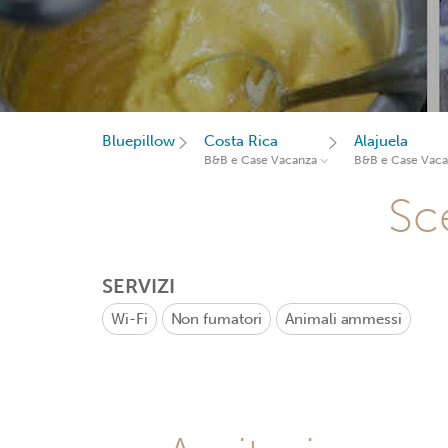
Bluepillow
Costa Rica
Alajuela
B&B e Case Vacanza
B&B e Case Vac
Sce
SERVIZI
Wi-Fi
Non fumatori
Animali ammessi