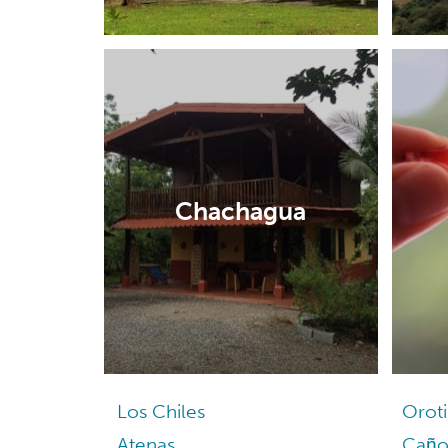
Chachagua
Los Chiles
Orot
Atenas
Caño