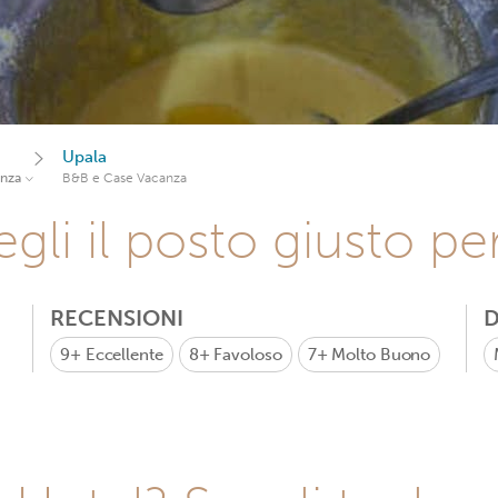
Upala
anza
B&B e Case Vacanza
gli il posto giusto pe
RECENSIONI
D
9+
Eccellente
8+
Favoloso
7+
Molto Buono