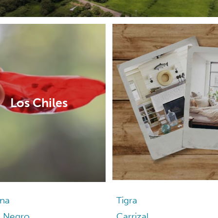
Los Chiles
ina
Tigra
 Negro
Carrizal