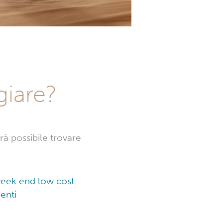
giare?
à possibile trovare
 week end low cost
enti