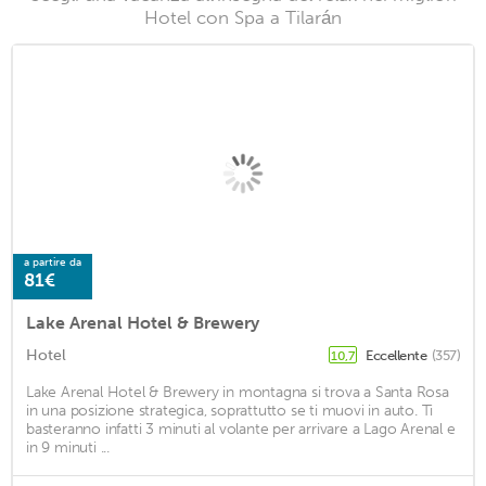
Hotel con Spa a Tilarán
a partire da
81€
Lake Arenal Hotel & Brewery
Hotel
Eccellente
(357)
10,7
Lake Arenal Hotel & Brewery in montagna si trova a Santa Rosa
in una posizione strategica, soprattutto se ti muovi in auto. Ti
basteranno infatti 3 minuti al volante per arrivare a Lago Arenal e
in 9 minuti ...