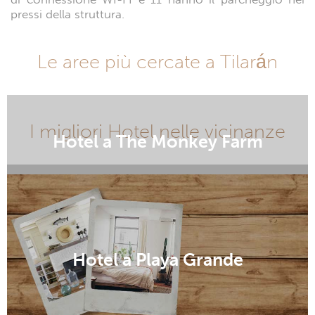
pressi della struttura.
Le aree più cercate a Tilarán
I migliori Hotel nelle vicinanze
Hotel a The Monkey Farm
Hotel a Lombardía
Hotel a Playa Grande