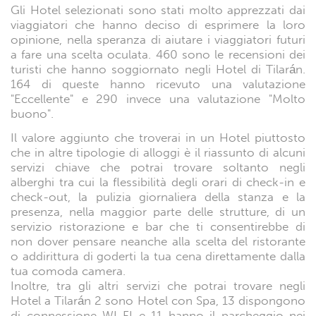
Gli Hotel selezionati sono stati molto apprezzati dai
viaggiatori che hanno deciso di esprimere la loro
opinione, nella speranza di aiutare i viaggiatori futuri
a fare una scelta oculata. 460 sono le recensioni dei
turisti che hanno soggiornato negli Hotel di Tilarán.
164 di queste hanno ricevuto una valutazione
"Eccellente" e 290 invece una valutazione "Molto
buono".
Il valore aggiunto che troverai in un Hotel piuttosto
che in altre tipologie di alloggi è il riassunto di alcuni
servizi chiave che potrai trovare soltanto negli
alberghi tra cui la flessibilità degli orari di check-in e
check-out, la pulizia giornaliera della stanza e la
presenza, nella maggior parte delle strutture, di un
servizio ristorazione e bar che ti consentirebbe di
non dover pensare neanche alla scelta del ristorante
o addirittura di goderti la tua cena direttamente dalla
tua comoda camera.
Inoltre, tra gli altri servizi che potrai trovare negli
Hotel a Tilarán 2 sono Hotel con Spa, 13 dispongono
di connessione WI-FI e 11 hanno il parcheggio nei