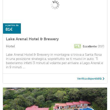
a partire da
81€
Lake Arenal Hotel & Brewery
Hotel
Eccellente
(357)
10,7
Lake Arenal Hotel & Brewery in montagna si trova a Santa Rosa
in una posizione strategica, soprattutto se ti muovi in auto. Ti
basteranno infatti 3 minuti al volante per arrivare a Lago Arenal e
in 9 minuti ...
Verifica disponibilità