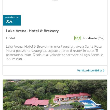
a partire da
81€
Lake Arenal Hotel & Brewery
Hotel
Eccellente
(357)
10,7
Lake Arenal Hotel & Brewery in montagna si trova a Santa Rosa
in una posizione strategica, soprattutto se ti muovi in auto. Ti
basteranno infatti 3 minuti al volante per arrivare a Lago Arenal e
in 9 minuti ...
Verifica disponibilità