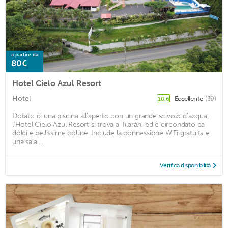
a partire da
80€
Hotel Cielo Azul Resort
Hotel
Eccellente
(39)
10,6
Dotato di una piscina all'aperto con un grande scivolo d'acqua,
l'Hotel Cielo Azul Resort si trova a Tilarán, ed è circondato da
dolci e bellissime colline. Include la connessione WiFi gratuita e
una sala ...
Verifica disponibilità