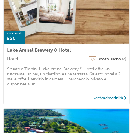
a partire da
85€
Lake Arenal Brewery & Hotel
Hotel
Molto Buono
(2)
7,6
Situato a Tilarán, il Lake Arenal Brewery & Hotel offre un
ristorante, un bar, un giardino e una terrazza. Questo hotel a 2
stelle offre il servizio in camera. Il parcheggio privato è
disponibile a un ...
Verifica disponibilità