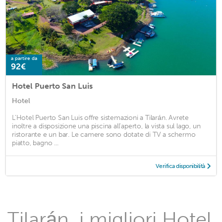
a partire da
92€
Hotel Puerto San Luis
Hotel
L'Hotel Puerto San Luis offre sistemazioni a Tilarán. Avrete
inoltre a disposizione una piscina all'aperto, la vista sul lago, un
ristorante e un bar. Le camere sono dotate di TV a schermo
piatto, bagno ...
Verifica disponibilità
Tilarán, i migliori Hotel