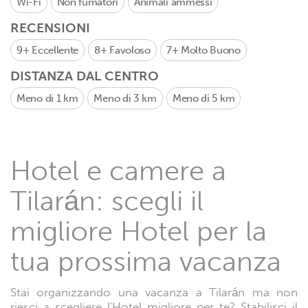
Wi-Fi
Non fumatori
Animali ammessi
RECENSIONI
9+
Eccellente
8+
Favoloso
7+
Molto Buono
DISTANZA DAL CENTRO
Meno di 1 km
Meno di 3 km
Meno di 5 km
Hotel e camere a
Tilarán: scegli il
migliore Hotel per la
tua prossima vacanza
Stai organizzando una vacanza a Tilarán ma non
riesci a scegliere l'Hotel migliore per te? Stabilisci il