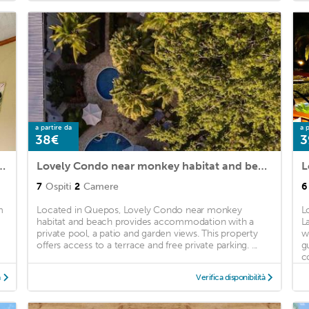
a partire da
a p
38€
3
o con estacionamiento gratis
Lovely Condo near monkey habitat and beach
7
Ospiti
2
Camere
6
m
Located in Quepos, Lovely Condo near monkey
L
habitat and beach provides accommodation with a
L
private pool, a patio and garden views. This property
w
offers access to a terrace and free private parking. ...
g
c
à
Verifica disponibilità