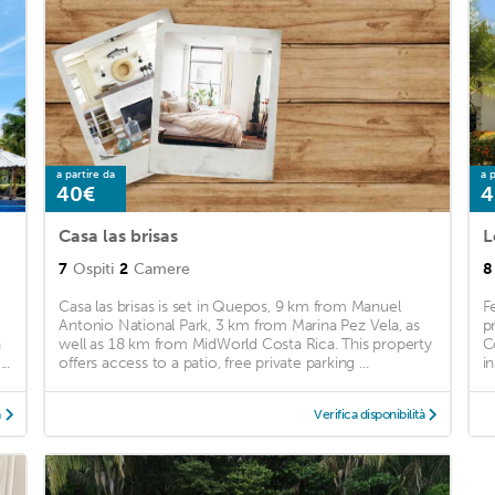
a partire da
a p
40€
4
Casa las brisas
7
Ospiti
2
Camere
8
Casa las brisas is set in Quepos, 9 km from Manuel
F
Antonio National Park, 3 km from Marina Pez Vela, as
p
a
well as 18 km from MidWorld Costa Rica. This property
C
..
offers access to a patio, free private parking ...
i
à
Verifica disponibilità