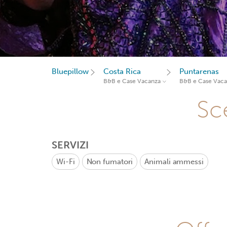
Bluepillow
Costa Rica
Puntarenas
B&B e Case Vacanza
B&B e Case Vac
Sce
SERVIZI
Wi-Fi
Non fumatori
Animali ammessi