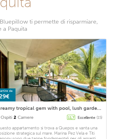
quita
Bluepillow ti permette di risparmiare,
e a Paquita
artire da
29€
Dreamy tropical gem with pool, lush gardens, private patio, & WiFi
Ospiti
2
Camere
Eccellente
(15)
11,7
uesto appartamento si trova a Quepos e vanta una
osizione strategica sul mare. Marina Pez Vela e Titi
anopy sono due tappe fondamentali per gli amanti