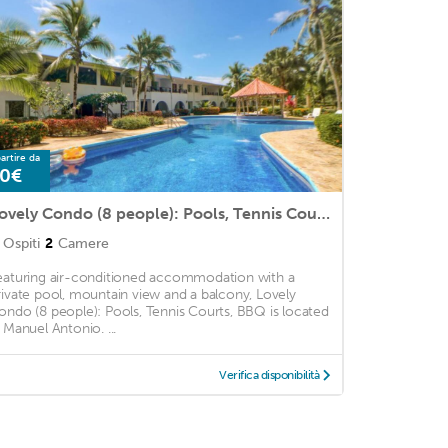
artire da
0€
Lovely Condo (8 people): Pools, Tennis Courts, BBQ
Ospiti
2
Camere
eaturing air-conditioned accommodation with a
rivate pool, mountain view and a balcony, Lovely
ondo (8 people): Pools, Tennis Courts, BBQ is located
n Manuel Antonio. ...
Verifica disponibilità