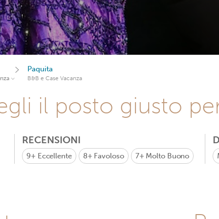
Paquita
anza
B&B e Case Vacanza
gli il posto giusto pe
RECENSIONI
D
9+
Eccellente
8+
Favoloso
7+
Molto Buono