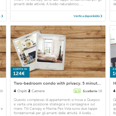
amanti delle attività. A livello naturalistico, ...
de
à
Verifica disponibilità
a partire da
a p
124€
1
Two-bedroom condo with privacy. 5 minutes to Quepos
H
4
Ospiti
2
Camere
4
19)
Eccellente
(9)
12,5
Questo complesso di appartamenti si trova a Quepos
Q
e vanta una posizione strategica in campagna e sul
p
 e
mare. Titi Canopy e Marina Pez Vela sono due tappe
s
fondamentali per gli amanti delle attività. A livello ...
fo