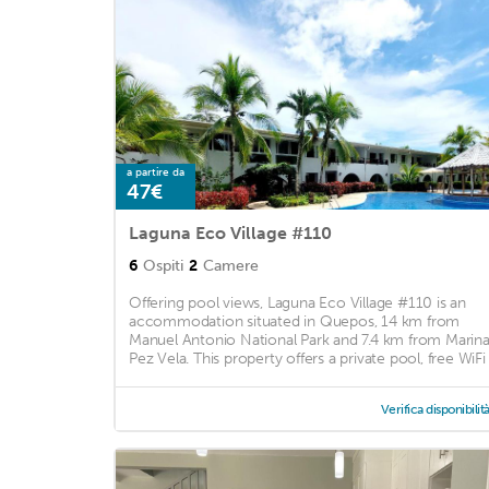
a partire da
47€
Laguna Eco Village #110
6
Ospiti
2
Camere
Offering pool views, Laguna Eco Village #110 is an
accommodation situated in Quepos, 14 km from
Manuel Antonio National Park and 7.4 km from Marin
Pez Vela. This property offers a private pool, free WiFi .
Verifica disponibilit