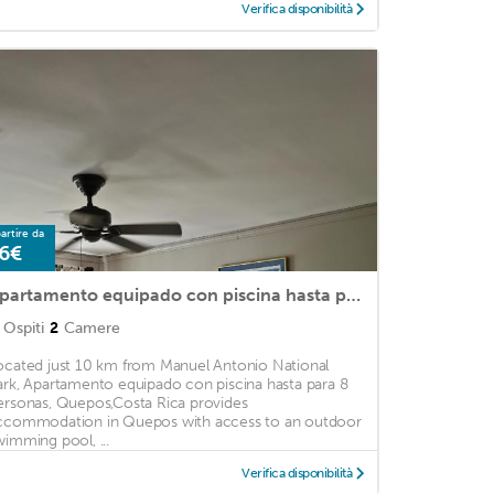
Verifica disponibilità
artire da
6€
Apartamento equipado con piscina hasta para 8 personas ,Quepos ,Costa Rica
Ospiti
2
Camere
ocated just 10 km from Manuel Antonio National
ark, Apartamento equipado con piscina hasta para 8
ersonas, Quepos,Costa Rica provides
ccommodation in Quepos with access to an outdoor
wimming pool, ...
Verifica disponibilità