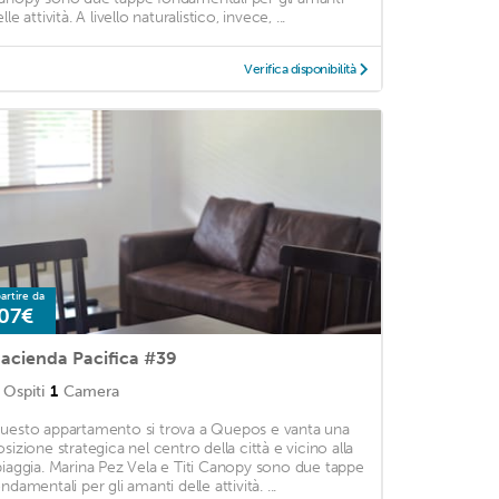
lle attività. A livello naturalistico, invece, ...
Verifica disponibilità
artire da
07€
acienda Pacifica #39
Ospiti
1
Camera
uesto appartamento si trova a Quepos e vanta una
osizione strategica nel centro della città e vicino alla
piaggia. Marina Pez Vela e Titi Canopy sono due tappe
ndamentali per gli amanti delle attività. ...