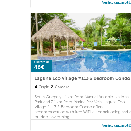
Verifica disponibilit
a partire da
46€
Laguna Eco Village #113 2 Bedroom Condo
4
Ospiti
2
Camere
Set in Quepos, 14 km from Manuel Antonio National
Park and 7.4 km from Marina Pez Vela, Laguna Eco
Village #113 2 Bedroom Condo offers
accommodation with free WiFi, air conditioning and 
outdoor swimming ...
Verifica disponibilit