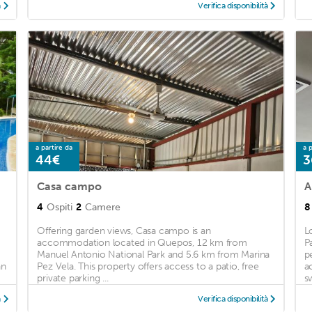
à
Verifica disponibilità
a partire da
a p
44€
3
Casa campo
4
Ospiti
2
Camere
8
Offering garden views, Casa campo is an
L
accommodation located in Quepos, 12 km from
P
Manuel Antonio National Park and 5.6 km from Marina
p
an
Pez Vela. This property offers access to a patio, free
a
private parking ...
s
à
Verifica disponibilità