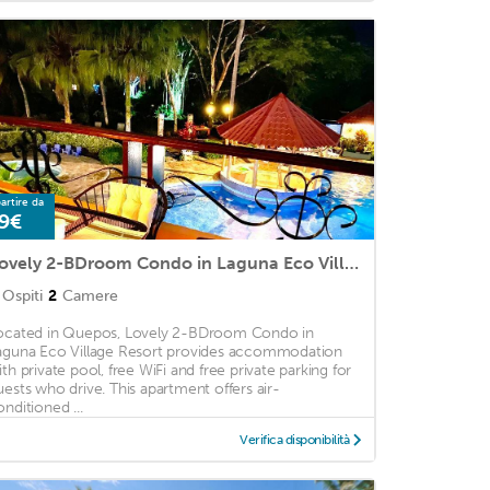
artire da
9€
Lovely 2-BDroom Condo in Laguna Eco Village Resort
Ospiti
2
Camere
ocated in Quepos, Lovely 2-BDroom Condo in
aguna Eco Village Resort provides accommodation
ith private pool, free WiFi and free private parking for
uests who drive. This apartment offers air-
onditioned ...
Verifica disponibilità