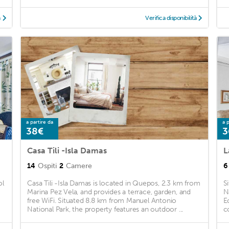
à
Verifica disponibilità
a partire da
a p
38€
3
Casa Tili -Isla Damas
L
14
Ospiti
2
Camere
6
ol
Casa Tili -Isla Damas is located in Quepos, 2.3 km from
S
Marina Pez Vela, and provides a terrace, garden, and
N
free WiFi. Situated 8.8 km from Manuel Antonio
E
National Park, the property features an outdoor ...
c