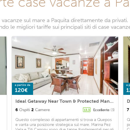
rte case vacanze a Pa
vacanze sul mare a Paquita direttamente da privati. 
o le migliori tariffe sui principali siti di case vacanz
a partire da
a p
120€
1
Ideal Getaway Near Town & Protected Mangroves w/Shared Pool & Hammock, WiFi
6
Ospiti
2
Camere
7
Eccellente
(3)
13,3
Questo complesso di appartamenti si trova a Quepos
Q
e vanta una posizione strategica sul mare. Marina Pez
p
Vela e Titi Canopy sono due tappe fondamentali per gli
C