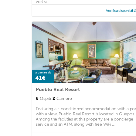
vostra ...
Verifica disponibilit
a partire da
41€
Pueblo Real Resort
6
Ospiti
2
Camere
Featuring air-conditioned accommodation with a po
with a view, Pueblo Real Resort is located in Quepos.
Among the facilities at this property are a concierge
service and an ATM, along with free WiFi ...