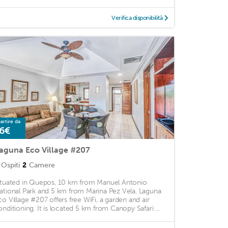
Verifica disponibilità
artire da
6€
aguna Eco Village #207
Ospiti
2
Camere
ituated in Quepos, 10 km from Manuel Antonio
ational Park and 5 km from Marina Pez Vela, Laguna
co Village #207 offers free WiFi, a garden and air
onditioning. It is located 5 km from Canopy Safari ...