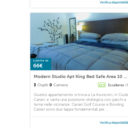
Verifica disponibilit
a partire da
66€
Modern Studio Apt King Bed Safe Area 10 min from airport
3
Ospiti
0
Camera
Eccellente
(
12,3
Questo appartamento si trova a La Asunción, in Ciud
Cariari, e vanta una posizione strategica con parchi a
tema nelle vicinanze. Cariari Golf Course e Bowling
Cariari sono due tappe fondamentali per ...
Verifica disponibilit