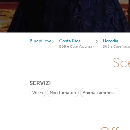
Bluepillow
Costa Rica
Heredia
B&B e Case Vacanza
B&B e Case Vaca
Sce
SERVIZI
Wi-Fi
Non fumatori
Animali ammessi