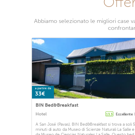
Offe
Abbiamo selezionato le migliori case v
confrontand
a partire da
33€
BIN Bed&Breakfast
Hotel
Eccellente
13,3
A San José (Pavas), BIN Bed&Breakfast si trova a soli 
minuti di auto da Museo di Scienze Naturali La Salle e
da Museo de Ciencias Naturales La Salle. Questo bed