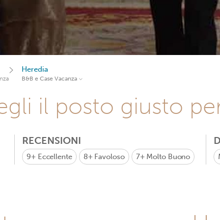
Heredia
nza
B&B e Case Vacanza
gli il posto giusto pe
RECENSIONI
D
9+
Eccellente
8+
Favoloso
7+
Molto Buono