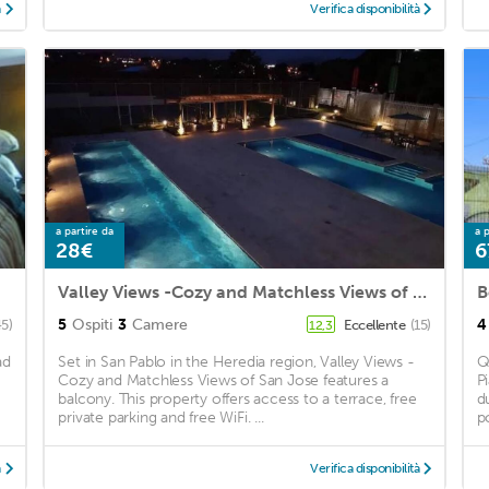
à
Verifica disponibilità
a partire da
a p
28€
6
Valley Views -Cozy and Matchless Views of San Jose
B
5
Ospiti
3
Camere
4
45)
Eccellente
(15)
12,3
ad
Set in San Pablo in the Heredia region, Valley Views -
Q
Cozy and Matchless Views of San Jose features a
P
balcony. This property offers access to a terrace, free
d
private parking and free WiFi. ...
p
à
Verifica disponibilità