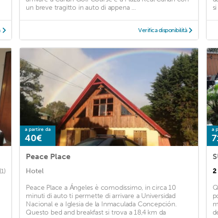
un breve tragitto in auto di appena ...
s
à
Verifica disponibilità
a partire da
a p
40€
7
Peace Place
Hotel
2
(1)
Peace Place a Ángeles è comodissimo, in circa 10
Q
minuti di auto ti permette di arrivare a Universidad
p
Nacional e a Iglesia de la Inmaculada Concepción.
m
Questo bed and breakfast si trova a 18,4 km da
d