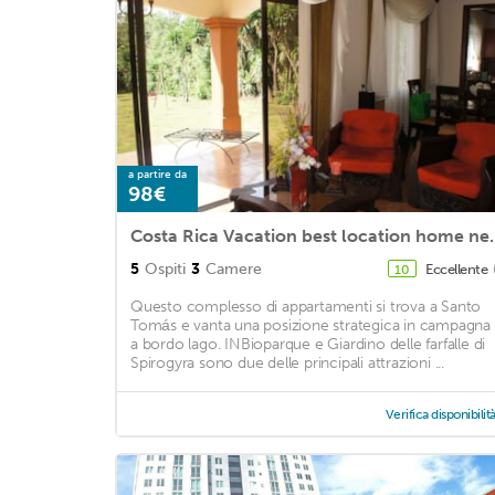
a partire da
98€
Costa Rica Vacation best locat
5
Ospiti
3
Camere
Eccellente
10
Questo complesso di appartamenti si trova a Santo
Tomás e vanta una posizione strategica in campagna
a bordo lago. INBioparque e Giardino delle farfalle di
Spirogyra sono due delle principali attrazioni ...
Verifica disponibilit