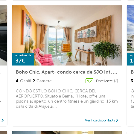
a partire da
a p
37€
1
irport and downtown
Boho Chic, Apart- condo cerca de SJO Intl airport
B
4
Ospiti
2
Camere
3
Eccellente
(2)
9,2
CONDO ESTILO BOHO CHIC, CERCA DEL
Q
AEROPUERTO. Situato a Barrial, l'Hotel offre una
i
o
piscina all'aperto, un centro fitness e un giardino. 13 km
f
dalla città di Alajuela. ...
t
à
Verifica disponibilità