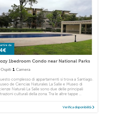
artire da
4€
ozy 1bedroom Condo near National Parks
Ospiti
1
Camera
uesto complesso di appartamenti si trova a Santiago.
useo de Ciencias Naturales La Salle e Museo di
cienze Naturali La Salle sono due delle principali
trazioni culturali della zona. Tra le altre tappe ...
Verifica disponibilità