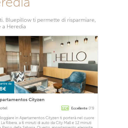
redia
 Bluepillow ti permette di risparmiare,
ze a Heredia
artire da
8€
partamentos Cityzen
otel
Eccellente
(73)
12,6
lloggiare in Apartamentos Cityzen ti porterà nel cuore
i La Ribera, a 6 minuti di auto da City Mall e 12 minuti
a Parco della Sabana. Questo appartamento elegante