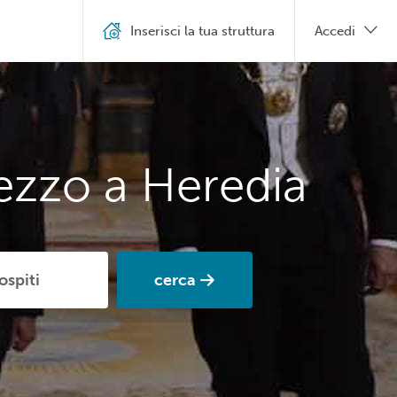
Inserisci la tua struttura
Accedi
ezzo a Heredia
cerca