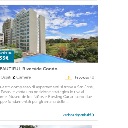
artire da
33€
EAUTIFUL Riverside Condo
Ospiti
2
Camere
Favoloso
(3)
8
uesto complesso di appartamenti si trova a San José,
n Pavas, e vanta una posizione strategica in riva al
iume. Museo de los Niños e Bowling Cariari sono due
appe fondamentali per gli amanti delle ...
Verifica disponibilità