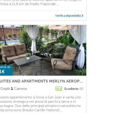
i trova a 11,6 km da Stadio Nazionale ...
Verifica disponibilità
artire da
1€
SUITES AND APARTMENTS MERLYN AEROPUERTO # 31, OASIS DE PAZ
Ospiti
1
Camera
Eccellente
(6)
13,3
uesto appartamento si trova a San Juan e vanta una
osizione strategica nei pressi di parchi a tema e in
ontagna. Due delle principali attrazioni naturalistiche
ella zona sono Braulio Carrillo National ...