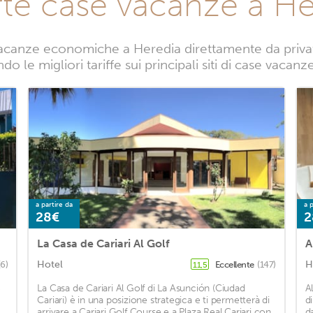
rte case vacanze a He
acanze economiche a Heredia direttamente da privati.
o le migliori tariffe sui principali siti di case vacan
a partire da
a p
28€
2
La Casa de Cariari Al Golf
A
Hotel
H
(6)
Eccellente
(147)
11,5
5
La Casa de Cariari Al Golf di La Asunción (Ciudad
A
Cariari) è in una posizione strategica e ti permetterà di
d
arrivare a Cariari Golf Course e a Plaza Real Cariari con
d