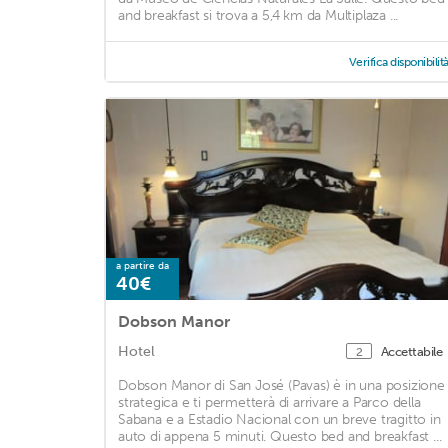
and breakfast si trova a 5,4 km da Multiplaza ...
Verifica disponibilit
a partire da
40€
Dobson Manor
Hotel
Accettabile
2
Dobson Manor di San José (Pavas) è in una posizione
strategica e ti permetterà di arrivare a Parco della
Sabana e a Estadio Nacional con un breve tragitto in
auto di appena 5 minuti. Questo bed and breakfast ...