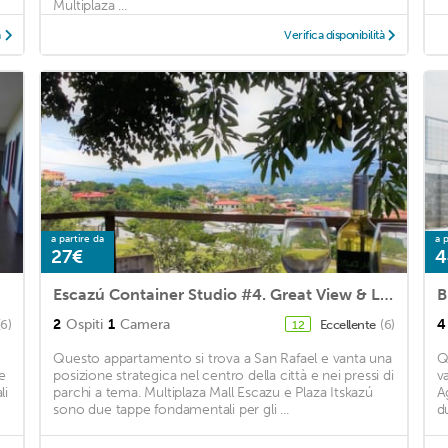
Multiplaza ...
à
Verifica disponibilità
a partire da
a p
27€
4
Escazú Container Studio #4. Great View & Location!
B
2
Ospiti
1
Camera
4
(6)
Eccellente
(6)
12
Questo appartamento si trova a San Rafael e vanta una
Q
e
posizione strategica nel centro della città e nei pressi di
v
li
parchi a tema. Multiplaza Mall Escazu e Plaza Itskazú
A
sono due tappe fondamentali per gli ...
du