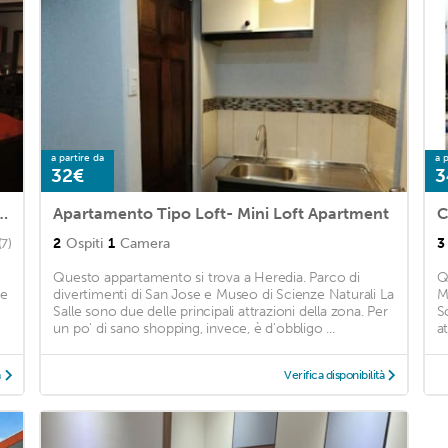
a partire da
a p
32€
3
ion home near everything City Mountains and Beach
Apartamento Tipo Loft- Mini Loft Apartment
C
2
Ospiti
1
Camera
3
(7)
Questo appartamento si trova a Heredia. Parco di
Q
 e
divertimenti di San Jose e Museo di Scienze Naturali La
M
Salle sono due delle principali attrazioni della zona. Per
S
un po' di sano shopping, invece, è d'obbligo ...
at
à
Verifica disponibilità