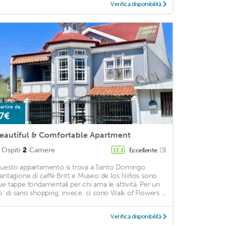
Verifica disponibilità
artire da
7€
eautiful & Comfortable Apartment
Ospiti
2
Camere
Eccellente
(3)
13,3
uesto appartamento si trova a Santo Domingo.
iantagione di caffè Britt e Museo de los Niños sono
ue tappe fondamentali per chi ama le attività. Per un
o' di sano shopping, invece, ci sono Walk of Flowers ...
Verifica disponibilità