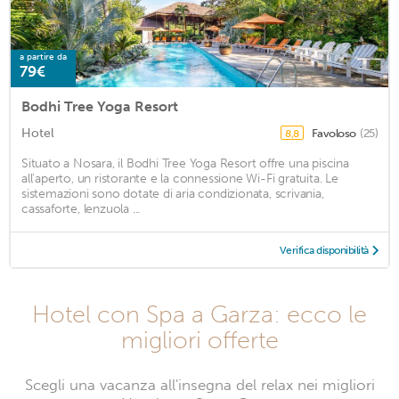
a partire da
79€
Bodhi Tree Yoga Resort
Hotel
Favoloso
(25)
8,8
Situato a Nosara, il Bodhi Tree Yoga Resort offre una piscina
all'aperto, un ristorante e la connessione Wi-Fi gratuita. Le
sistemazioni sono dotate di aria condizionata, scrivania,
cassaforte, lenzuola ...
Verifica disponibilità
Hotel con Spa a Garza: ecco le
migliori offerte
Scegli una vacanza all'insegna del relax nei migliori