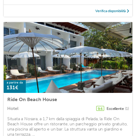
Verifica disponibilità
a partire da
131€
Ride On Beach House
Hotel
Eccellente
(1)
9,6
Situata a Nosara, a 1,7 km dalla spiaggia di Pelada, la Ride On
Beach House offre un ristorante, un parcheggio privato gratuito,
una piscina all'aperto e un bar. La struttura vanta un giardino e
una terrazza. ...