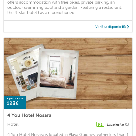
offers accommodation with free bikes, private parking, an
outdoor swimming pool and a garden. Featuring a restaurant,
the 4-star hotel has air-conditioned ...
Verifica disponibilità
a partire da
123€
4 You Hotel Nosara
Hotel
Eccellente
(1)
9,2
4 You Hotel Nosara is located in Playa Guiones, within less than 1