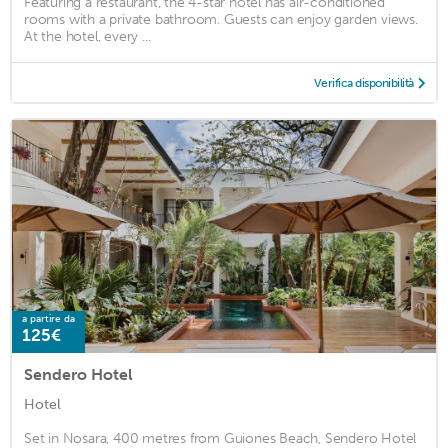
Featuring a restaurant, the 4-star hotel has air-conditioned
rooms with a private bathroom. Guests can enjoy garden views.
At the hotel, every ...
Verifica disponibilità
a partire da
125€
Sendero Hotel
Hotel
Set in Nosara, 400 metres from Guiones Beach, Sendero Hotel