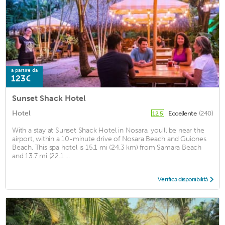
a partire da
123€
Sunset Shack Hotel
Hotel
Eccellente
(240)
12,5
With a stay at Sunset Shack Hotel in Nosara, you'll be near the
airport, within a 10-minute drive of Nosara Beach and Guiones
Beach. This spa hotel is 15.1 mi (24.3 km) from Samara Beach
and 13.7 mi (22.1 ...
Verifica disponibilità