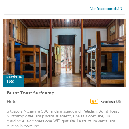
Verifica disponibilità
a partire da
18€
Burnt Toast Surfcamp
Hotel
Favoloso
(36)
8,6
Situato a Nosara, a 500 m dalla spiaggia di Pelada, il Burnt Toast
Surfcamp offre una piscina all'aperto, una sala comune, un
giardino e la connessione WiFi gratuita. La struttura vanta una
cucina in comune ...