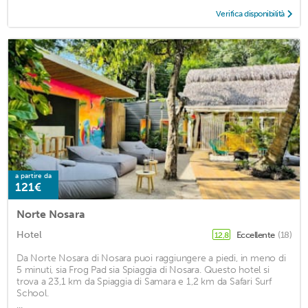
Verifica disponibilità
a partire da
121€
Norte Nosara
Hotel
Eccellente
(18)
12,8
Da Norte Nosara di Nosara puoi raggiungere a piedi, in meno di
5 minuti, sia Frog Pad sia Spiaggia di Nosara. Questo hotel si
trova a 23,1 km da Spiaggia di Samara e 1,2 km da Safari Surf
School.
...