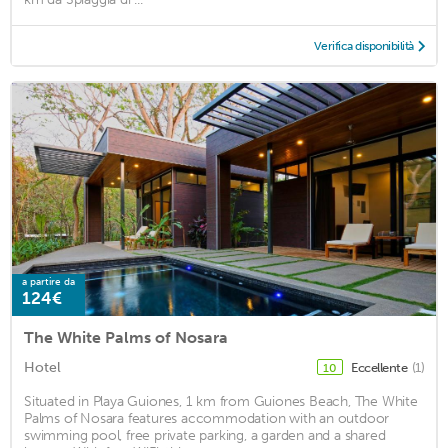
Verifica disponibilità
a partire da
124€
The White Palms of Nosara
Hotel
Eccellente
(1)
10
Situated in Playa Guiones, 1 km from Guiones Beach, The White
Palms of Nosara features accommodation with an outdoor
swimming pool, free private parking, a garden and a shared