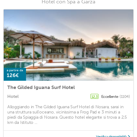
Hotel con Spa a Garza
a partire da
126€
The Gilded Iguana Surf Hotel
Hotel
Eccellente
(1104)
12,3
Alloggiando in The Gilded Iguana Surf Hotel di Nosara, sarai in
una struttura sull'oceano, vicinissima a Frog Pad e 3 minuti a
piedi da Spiaggia di Nosara. Questo hotel elegante si trova a 2,5
km da Istituto ...
Verifica disponibilità