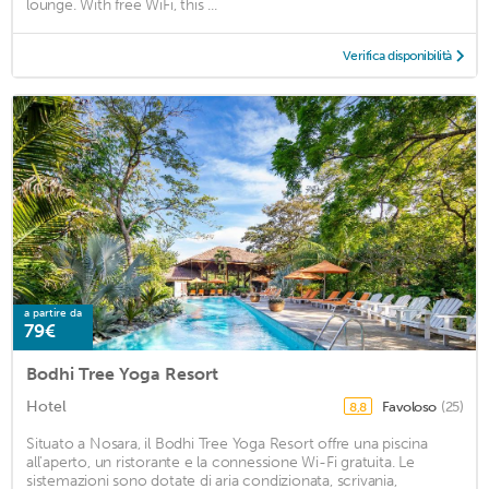
lounge. With free WiFi, this ...
Verifica disponibilità
a partire da
79€
Bodhi Tree Yoga Resort
Hotel
Favoloso
(25)
8,8
Situato a Nosara, il Bodhi Tree Yoga Resort offre una piscina
all'aperto, un ristorante e la connessione Wi-Fi gratuita. Le
sistemazioni sono dotate di aria condizionata, scrivania,