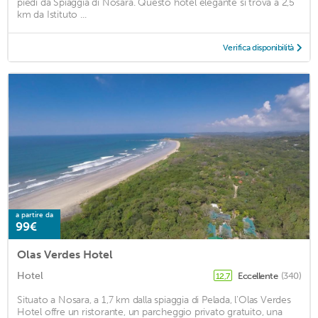
piedi da Spiaggia di Nosara. Questo hotel elegante si trova a 2,5
km da Istituto ...
Verifica disponibilità
a partire da
99€
Olas Verdes Hotel
Hotel
Eccellente
(340)
12,7
Situato a Nosara, a 1,7 km dalla spiaggia di Pelada, l'Olas Verdes
Hotel offre un ristorante, un parcheggio privato gratuito, una