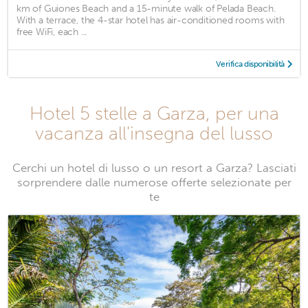
km of Guiones Beach and a 15-minute walk of Pelada Beach.
With a terrace, the 4-star hotel has air-conditioned rooms with
free WiFi, each ...
Verifica disponibilità
Hotel 5 stelle a Garza, per una
vacanza all'insegna del lusso
Cerchi un hotel di lusso o un resort a Garza? Lasciati
sorprendere dalle numerose offerte selezionate per
te