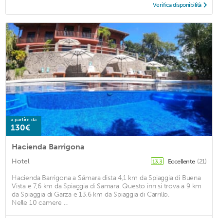
Verifica disponibilità
a partire da
130€
Hacienda Barrigona
Hotel
Eccellente
(21)
13,3
Hacienda Barrigona a Sámara dista 4,1 km da Spiaggia di Buena
Vista e 7,6 km da Spiaggia di Samara. Questo inn si trova a 9 km
da Spiaggia di Garza e 13,6 km da Spiaggia di Carrillo.
Nelle 10 camere ...