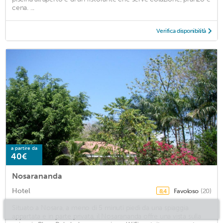
cena. ...
Verifica disponibilità
a partire da
40€
Nosarananda
Hotel
Favoloso
(20)
8,4
Situato a Nosara, a meno di 5 minuti piedi da una spiaggia
appartata e in parte privata, il Nosarananda offre una vista sulla