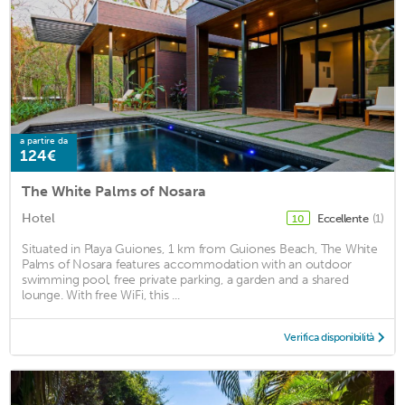
a partire da
124€
The White Palms of Nosara
Hotel
Eccellente
(1)
10
Situated in Playa Guiones, 1 km from Guiones Beach, The White
Palms of Nosara features accommodation with an outdoor
swimming pool, free private parking, a garden and a shared
lounge. With free WiFi, this ...
Verifica disponibilità