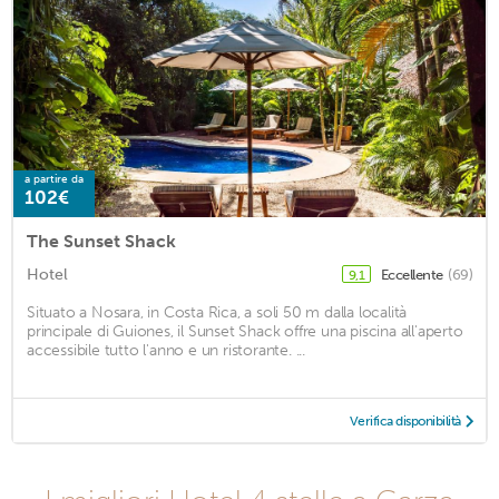
a partire da
102€
The Sunset Shack
Hotel
Eccellente
(69)
9,1
Situato a Nosara, in Costa Rica, a soli 50 m dalla località
principale di Guiones, il Sunset Shack offre una piscina all'aperto
accessibile tutto l'anno e un ristorante. ...
Verifica disponibilità