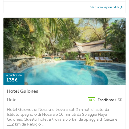
Verifica disponibilità
a partire da
135€
Hotel Guiones
Hotel
Eccellente
(131)
10,3
Hotel Guiones di Nosara si trova a soli 2 minuti di auto da
Istituto spagnolo di Nosara e 10 minuti da Spiaggia Playa
Guiones. Questo hotel si trova a 6,5 km da Spiaggia di Garza e
11,2 km da Refugio ...