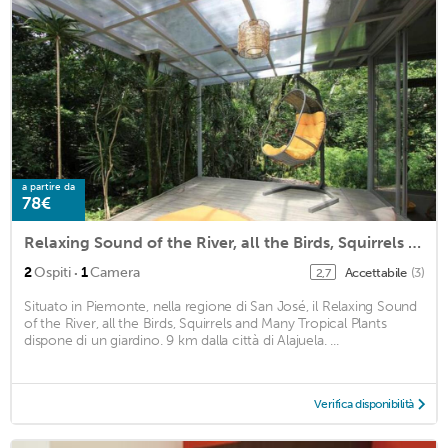
a partire da
78€
Relaxing Sound of the River, all the Birds, Squirrels and Many Tropical Plants
·
2
Ospiti
1
Camera
Accettabile
(3)
2,7
Situato in Piemonte, nella regione di San José, il Relaxing Sound
of the River, all the Birds, Squirrels and Many Tropical Plants
dispone di un giardino. 9 km dalla città di Alajuela. ...
Verifica disponibilità