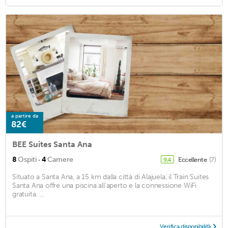
a partire da
82€
BEE Suites Santa Ana
·
8
Ospiti
4
Camere
Eccellente
(7)
9,4
Situato a Santa Ana, a 15 km dalla città di Alajuela, il Train Suites
Santa Ana offre una piscina all'aperto e la connessione WiFi
gratuita. ...
Verifica disponibilità