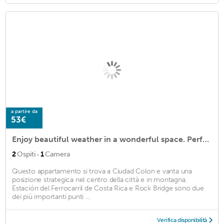
a partire da
53€
Enjoy beautiful weather in a wonderful space. Perfect for UPeace student/worker
·
2
Ospiti
1
Camera
Questo appartamento si trova a Ciudad Colon e vanta una
posizione strategica nel centro della città e in montagna.
Estación del Ferrocarril de Costa Rica e Rock Bridge sono due
dei più importanti punti ...
Verifica disponibilità