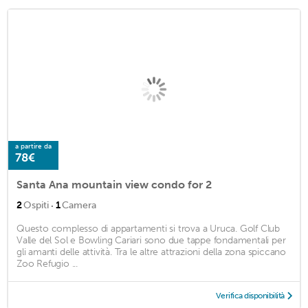
a partire da
78€
Santa Ana mountain view condo for 2
·
2
Ospiti
1
Camera
Questo complesso di appartamenti si trova a Uruca. Golf Club
Valle del Sol e Bowling Cariari sono due tappe fondamentali per
gli amanti delle attività. Tra le altre attrazioni della zona spiccano
Zoo Refugio ...
Verifica disponibilità