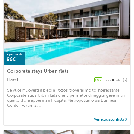
a partire da
86€
Corporate stays Urban flats
Hotel
Eccellente
(6)
10,7
Se vuoi muoverti a piedi a Pozos, troverai molto interessante
Corporate stays Urban flats che ti permette di raggiungere in un
quarto d'ora appena sia Hospital Metropolitano sia Business
Center Forum 2. ...
Verifica disponibilità