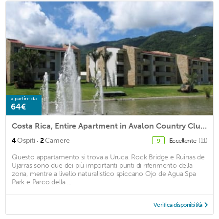
a partire da
64€
Costa Rica, Entire Apartment in Avalon Country Club<br>High Speed Internet
·
4
Ospiti
2
Camere
Eccellente
(11)
9
Questo appartamento si trova a Uruca. Rock Bridge e Ruinas de
Ujarras sono due dei più importanti punti di riferimento della
zona, mentre a livello naturalistico spiccano Ojo de Agua Spa
Park e Parco della ...
Verifica disponibilità