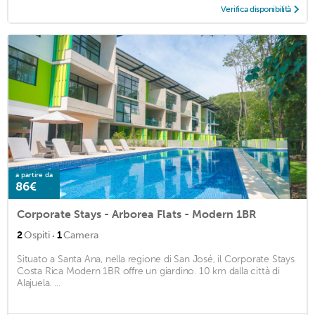
Verifica disponibilità
a partire da
86€
Corporate Stays - Arborea Flats - Modern 1BR
·
2
Ospiti
1
Camera
Situato a Santa Ana, nella regione di San José, il Corporate Stays
Costa Rica Modern 1BR offre un giardino. 10 km dalla città di
Alajuela. ...