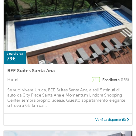
a partire da
79€
BEE Suites Santa Ana
Hotel
Eccellente
(156)
12,1
Se vuoi vivere Uruca, BEE Suites Santa Ana, a soli 5 minuti di
auto da City Place Santa Ana e Momentum Lindora Shopping
Center sembra proprio l'ideale. Questo appartamento elegante
si trova a 6,5 km da ...
Verifica disponibilità