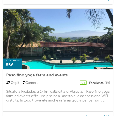
a partire da
85€
Paso fino yoga farm and events
·
17
Ospiti
7
Camere
Eccellente
(19)
9,1
Situato a Piedades, a 17 km dalla città di Alajuela, il Paso fino yoga
farm ed events offre una piscina all'aperto e la connessione WiFi
gratuita. In loco troverete anche un'area giochi per bambini. ...