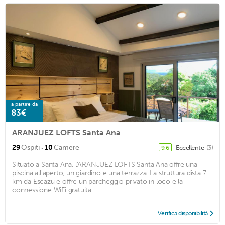
a partire da
83€
ARANJUEZ LOFTS Santa Ana
·
29
Ospiti
10
Camere
Eccellente
(3)
9,6
Situato a Santa Ana, l'ARANJUEZ LOFTS Santa Ana offre una
piscina all'aperto, un giardino e una terrazza. La struttura dista 7
km da Escazu e offre un parcheggio privato in loco e la
connessione WiFi gratuita. ...
Verifica disponibilità