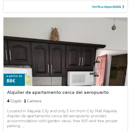
Verifica disponibilità
a partire da
88€
Alquiler de apartamento cerca del aeropuerto
·
4
Ospiti
1
Camera
Located in Alajuela City and only 5 km from City Mall Alajuela,
Alquiler de apartamento cerca del aeropuerto provides
accommodation with garden views, free WiFi and free private
parking. ...