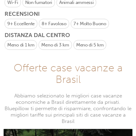
Wi-Fi
Non fumatori
Animali ammessi
RECENSIONI
9+
Eccellente
8+
Favoloso
7+
Molto Buono
DISTANZA DAL CENTRO
Meno di 1 km
Meno di 3 km
Meno di 5 km
Offerte case vacanze a
Brasil
Abbiamo selezionato le migliori case vacanze
economiche a Brasil direttamente da privati.
Bluepillow ti permette di risparmiare, confrontando le
migliori tariffe sui principali siti di case vacanze a
Brasil