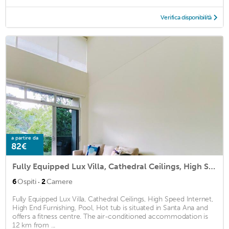
Verifica disponibilità
a partire da
82€
Fully Equipped Lux Villa, Cathedral Ceilings, High Speed Internet, High End Furnishing, Pool, Hot tub
·
6
Ospiti
2
Camere
Fully Equipped Lux Villa, Cathedral Ceilings, High Speed Internet,
High End Furnishing, Pool, Hot tub is situated in Santa Ana and
offers a fitness centre. The air-conditioned accommodation is
12 km from ...