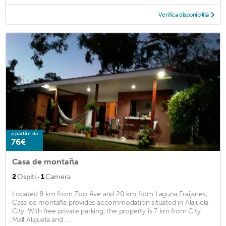
Verifica disponibilità
a partire da
76€
Casa de montaña
·
2
Ospiti
1
Camera
Located 8 km from Zoo Ave and 20 km from Laguna Fraijanes,
Casa de montaña provides accommodation situated in Alajuela
City. With free private parking, the property is 7 km from City
Mall Alajuela and ...