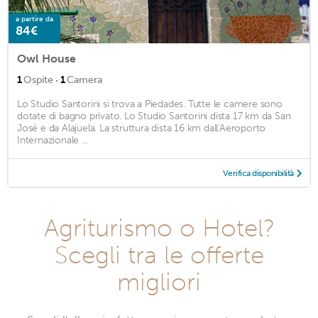
a partire da
84€
Owl House
·
1
Ospite
1
Camera
Lo Studio Santorini si trova a Piedades. Tutte le camere sono
dotate di bagno privato. Lo Studio Santorini dista 17 km da San
José e da Alajuela. La struttura dista 16 km dall'Aeroporto
Internazionale ...
Verifica disponibilità
Agriturismo o Hotel?
Scegli tra le offerte
migliori