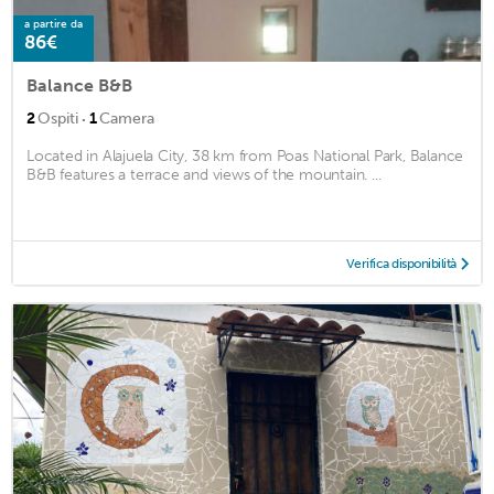
a partire da
86€
Balance B&B
·
2
Ospiti
1
Camera
Located in Alajuela City, 38 km from Poas National Park, Balance
B&B features a terrace and views of the mountain. ...
Verifica disponibilità