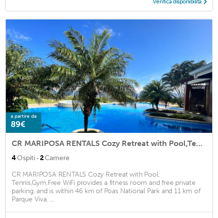
Verifica disponibilità
a partire da
89€
CR MARIPOSA RENTALS Cozy Retreat with Pool,Tennis,Gym,Free WiFi
·
4
Ospiti
2
Camere
CR MARIPOSA RENTALS Cozy Retreat with Pool,
Tennis,Gym,Free WiFi provides a fitness room and free private
parking, and is within 46 km of Poas National Park and 11 km of
Parque Viva. ...