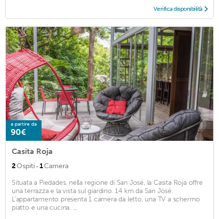
Verifica disponibilità
a partire da
90€
Casita Roja
·
2
Ospiti
1
Camera
Situata a Piedades, nella regione di San José, la Casita Roja offre
una terrazza e la vista sul giardino. 14 km da San José.
L'appartamento presenta 1 camera da letto, una TV a schermo
piatto e una cucina. ...