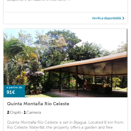
Verifica disponibilità
a partire da
91€
Quinta Montaña Río Celeste
·
2
Ospiti
1
Camera
Quinta Montaña Río Celeste is set in Bijagua. Located 8 km from
Rio Celeste Waterfall, the property offers a garden and free