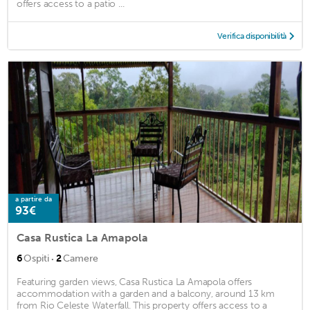
offers access to a patio ...
Verifica disponibilità
a partire da
93€
Casa Rustica La Amapola
·
6
Ospiti
2
Camere
Featuring garden views, Casa Rustica La Amapola offers
accommodation with a garden and a balcony, around 13 km
from Rio Celeste Waterfall. This property offers access to a