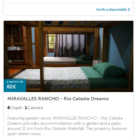
Verifica disponibilità
a partire da
82€
MIRAVALLES RANCHO - Rio Celeste Dreams
·
6
Ospiti
1
Camera
Featuring garden views, MIRAVALLES RANCHO - Rio Celeste
Dreams provides accommodation with a garden and a patio,
around 11 km from Rio Celeste Waterfall. The property features
quiet street views. ...