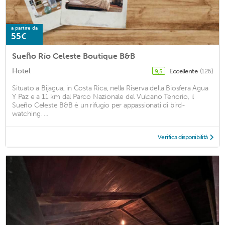
a partire da
55€
Sueño Río Celeste Boutique B&B
Hotel
Eccellente
(126)
9,5
Situato a Bijagua, in Costa Rica, nella Riserva della Biosfera Agua
Y Paz e a 11 km dal Parco Nazionale del Vulcano Tenorio, il
Sueño Celeste B&B è un rifugio per appassionati di bird-
watching. ...
Verifica disponibilità