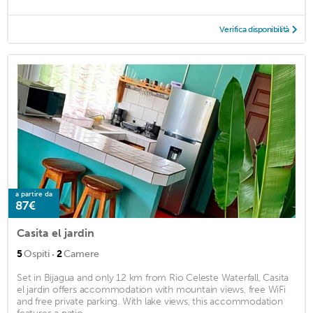
Verifica disponibilità
a partire da
87€
Casita el jardin
·
5
Ospiti
2
Camere
Set in Bijagua and only 12 km from Rio Celeste Waterfall, Casita
el jardin offers accommodation with mountain views, free WiFi
and free private parking. With lake views, this accommodation