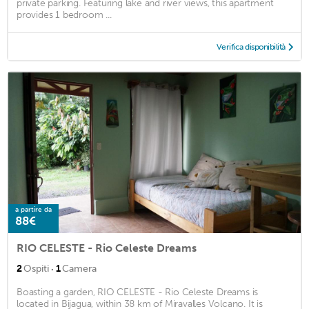
private parking. Featuring lake and river views, this apartment
provides 1 bedroom ...
Verifica disponibilità
a partire da
88€
RIO CELESTE - Rio Celeste Dreams
·
2
Ospiti
1
Camera
Boasting a garden, RIO CELESTE - Rio Celeste Dreams is
located in Bijagua, within 38 km of Miravalles Volcano. It is