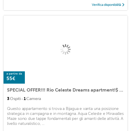
Verifica disponibilità
a partire da
55€
SPECIAL OFFER!!! Rio Celeste Dreams apartment!$ 40! For the all apartment!
·
3
Ospiti
1
Camera
Questo appartamento si trova a Bijagua e vanta una posizione
strategica in campagna e in montagna. Aqua Celeste e Miravalles
Maze sono due tappe fondamentali per gli amanti delle attività. A
livello naturalistico, ...