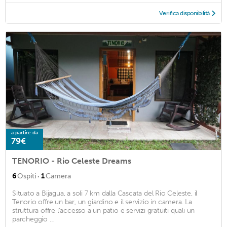
Verifica disponibilità
a partire da
79€
TENORIO - Rio Celeste Dreams
·
6
Ospiti
1
Camera
Situato a Bijagua, a soli 7 km dalla Cascata del Rio Celeste, il
Tenorio offre un bar, un giardino e il servizio in camera. La
struttura offre l'accesso a un patio e servizi gratuiti quali un
parcheggio ...