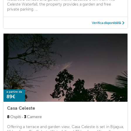
Celeste Waterfall, the property provides a garden and free
private parking. ...
Verifica disponibilità
a partire da
89€
Casa Celeste
·
8
Ospiti
3
Camere
Offering a terrace and garden view, Casa Celeste is set in Bijagua,