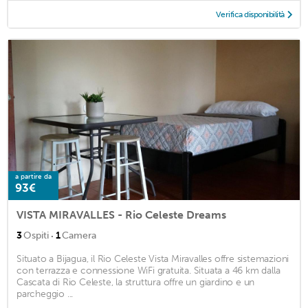
Verifica disponibilità
a partire da
93€
VISTA MIRAVALLES - Rio Celeste Dreams
·
3
Ospiti
1
Camera
Situato a Bijagua, il Rio Celeste Vista Miravalles offre sistemazioni
con terrazza e connessione WiFi gratuita. Situata a 46 km dalla
Cascata di Rio Celeste, la struttura offre un giardino e un
parcheggio ...