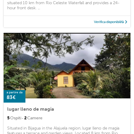
situated 10 km from Rio Celeste Waterfall and provides a 24-
hour front desk. ...
Verifica disponibilità
a partire da
83€
lugar lleno de magia
·
5
Ospiti
2
Camere
Situated in Bijagua in the Alajuela region, lugar lleno de magia
features a terrace and garden views. Located 8 km from Rio