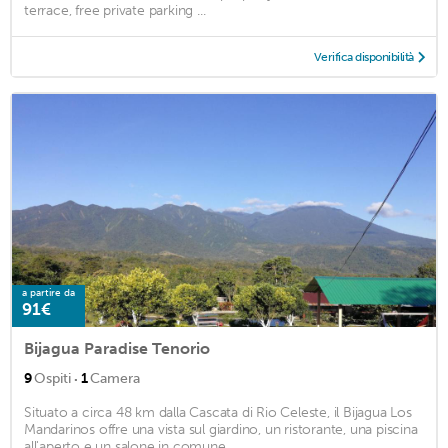
terrace, free private parking ...
Verifica disponibilità
a partire da
91€
Bijagua Paradise Tenorio
·
9
Ospiti
1
Camera
Situato a circa 48 km dalla Cascata di Rio Celeste, il Bijagua Los
Mandarinos offre una vista sul giardino, un ristorante, una piscina
all'aperto e un salone in comune. ...