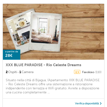
a partire da
28€
XXX BLUE PARADISE - Rio Celeste Dreams
·
2
Ospiti
1
Camera
Favoloso
(110)
8,9
Situato nella città di Bijagua, l'Apartamento XXX BLUE PARADISE
- Rio Celeste Dreams offre una sistemazione a ristorazione
indipendente con terrazza e WiFi gratuito. Avrete a disposizione
una cucina completamente ...
Verifica disponibilità