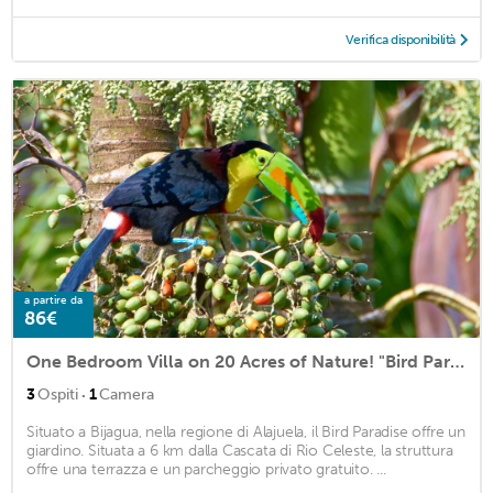
Verifica disponibilità
a partire da
86€
One Bedroom Villa on 20 Acres of Nature! "Bird Paradise"
·
3
Ospiti
1
Camera
Situato a Bijagua, nella regione di Alajuela, il Bird Paradise offre un
giardino. Situata a 6 km dalla Cascata di Rio Celeste, la struttura
offre una terrazza e un parcheggio privato gratuito. ...