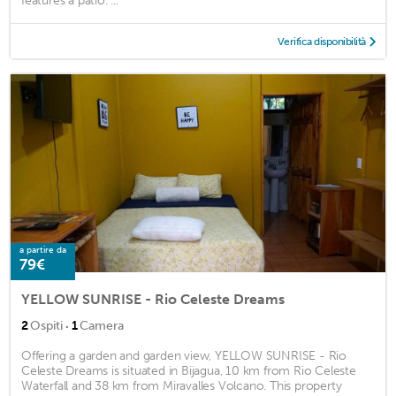
features a patio. ...
Verifica disponibilità
a partire da
79€
YELLOW SUNRISE - Rio Celeste Dreams
·
2
Ospiti
1
Camera
Offering a garden and garden view, YELLOW SUNRISE - Rio
Celeste Dreams is situated in Bijagua, 10 km from Rio Celeste
Waterfall and 38 km from Miravalles Volcano. This property