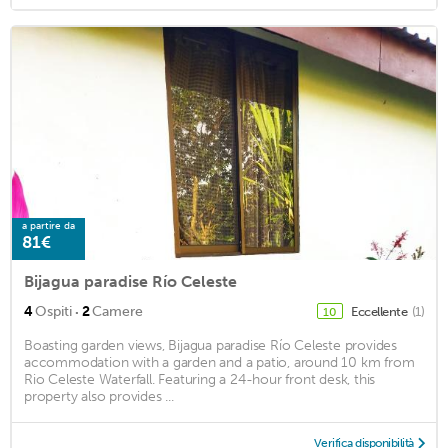
a partire da
81€
Bijagua paradise Río Celeste
·
4
Ospiti
2
Camere
Eccellente
(1)
10
Boasting garden views, Bijagua paradise Río Celeste provides
accommodation with a garden and a patio, around 10 km from
Rio Celeste Waterfall. Featuring a 24-hour front desk, this
property also provides ...
Verifica disponibilità