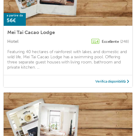
a partire da
56€
Mei Tai Cacao Lodge
Hotel
Eccellente
(248)
11,4
Featuring 40 hectares of rainforest with lakes, and domestic and
wild life, Mei Tai Cacao Lodge has a swimming pool. Offering
three separate guest houses with living room, bathroom and
private kitchen. ...
Verifica disponibilità