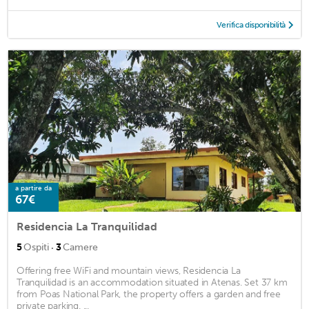
Verifica disponibilità
a partire da
67€
Residencia La Tranquilidad
·
5
Ospiti
3
Camere
Offering free WiFi and mountain views, Residencia La
Tranquilidad is an accommodation situated in Atenas. Set 37 km
from Poas National Park, the property offers a garden and free
private parking. ...