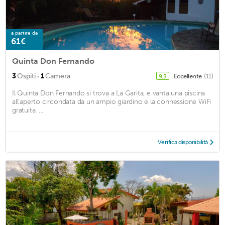
a partire da
61€
Quinta Don Fernando
·
3
Ospiti
1
Camera
Eccellente
(11)
9,3
Il Quinta Don Fernando si trova a La Garita, e vanta una piscina
all'aperto circondata da un ampio giardino e la connessione WiFi
gratuita. ...
Verifica disponibilità