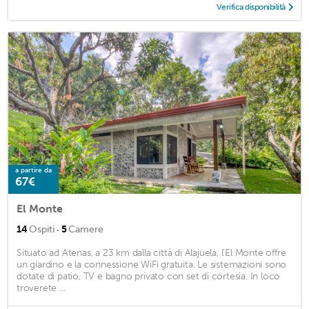
Verifica disponibilità
a partire da
67€
El Monte
·
14
Ospiti
5
Camere
Situato ad Atenas, a 23 km dalla città di Alajuela, l'El Monte offre
un giardino e la connessione WiFi gratuita. Le sistemazioni sono
dotate di patio, TV e bagno privato con set di cortesia. In loco
troverete ...