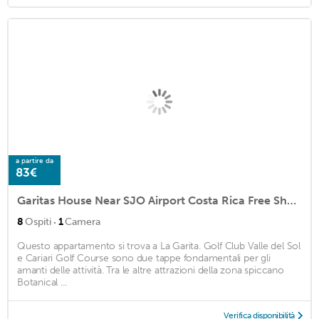
a partire da
83€
Garitas House Near SJO Airport Costa Rica Free Shuttle
·
8
Ospiti
1
Camera
Questo appartamento si trova a La Garita. Golf Club Valle del Sol
e Cariari Golf Course sono due tappe fondamentali per gli
amanti delle attività. Tra le altre attrazioni della zona spiccano
Botanical ...
Verifica disponibilità