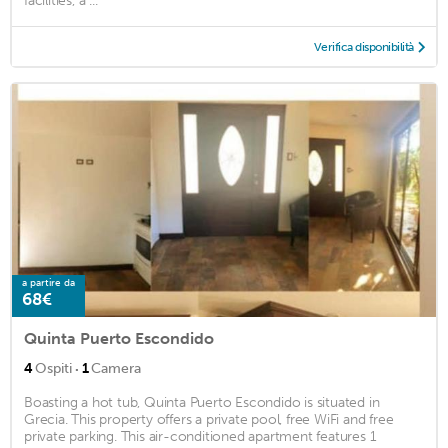
facilities, a ...
Verifica disponibilità
a partire da
68€
Quinta Puerto Escondido
·
4
Ospiti
1
Camera
Boasting a hot tub, Quinta Puerto Escondido is situated in
Grecia. This property offers a private pool, free WiFi and free
private parking. This air-conditioned apartment features 1