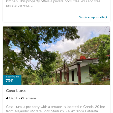
kitchen. This property offers a private pool, free WiFi and free
private parking. ...
Verifica disponibilità
a partire da
73€
Casa Luna
·
4
Ospiti
2
Camere
Casa Luna, a property with a terrace, is located in Grecia, 20 km
from Alejandro Morera Soto Stadium, 24 km from Catarata