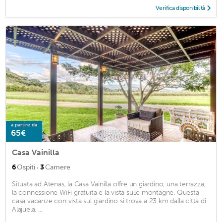
Verifica disponibilità
a partire da
65€
Casa Vainilla
·
6
Ospiti
3
Camere
Situata ad Atenas, la Casa Vainilla offre un giardino, una terrazza,
la connessione WiFi gratuita e la vista sulle montagne. Questa
casa vacanze con vista sul giardino si trova a 23 km dalla città di
Alajuela. ...