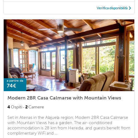
Verifica disponibilità
a partire da
74€
Modern 2BR Casa Calmarse with Mountain Views
·
4
Ospiti
2
Camere
Set in Atenas in the Alajuela region, Modern 2BR Casa Calmarse
with Mountain Views has a garden. The air-conditioned
accommodation is 28 km from Heredia, and guests benefit from
complimentary WiFi and ...