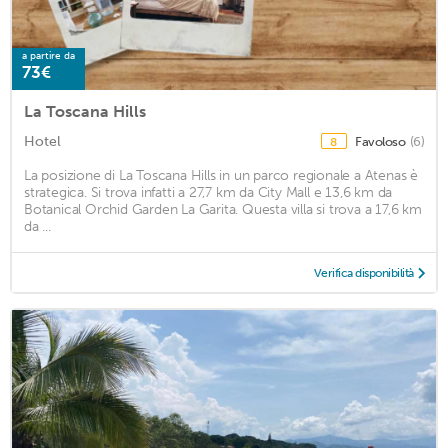
a partire da
73€
La Toscana Hills
Hotel
Favoloso
(6)
8
La posizione di La Toscana Hills in un parco regionale a Atenas è
strategica. Si trova infatti a 27,7 km da City Mall e 13,6 km da
Botanical Orchid Garden La Garita. Questa villa si trova a 17,6 km
da ...
Verifica disponibilità