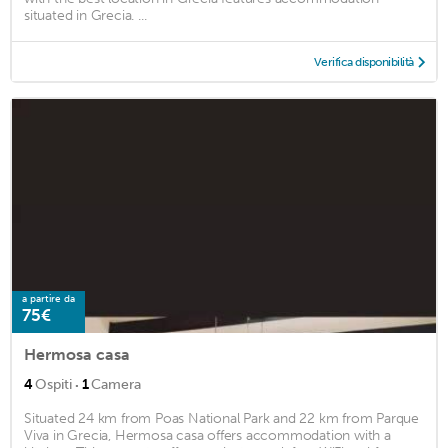
situated in Grecia. ...
Verifica disponibilità
a partire da
75€
Hermosa casa
·
4
Ospiti
1
Camera
Situated 24 km from Poas National Park and 22 km from Parque
Viva in Grecia, Hermosa casa offers accommodation with a