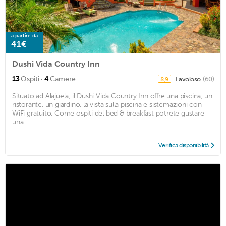
a partire da
41€
Dushi Vida Country Inn
·
13
Ospiti
4
Camere
Favoloso
(60)
8,9
Situato ad Alajuela, il Dushi Vida Country Inn offre una piscina, un
ristorante, un giardino, la vista sulla piscina e sistemazioni con
WiFi gratuito. Come ospiti del bed & breakfast potrete gustare
una ...
Verifica disponibilità