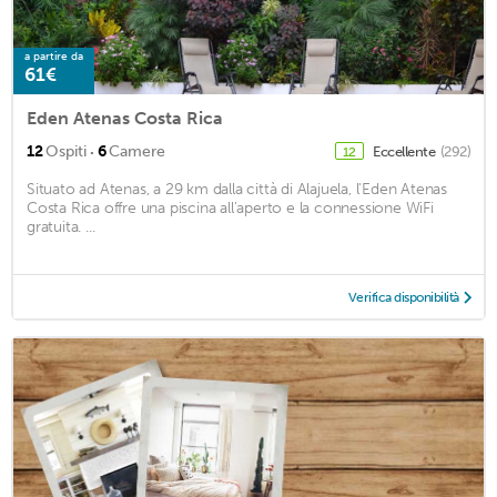
a partire da
61€
Eden Atenas Costa Rica
·
12
Ospiti
6
Camere
Eccellente
(292)
12
Situato ad Atenas, a 29 km dalla città di Alajuela, l'Eden Atenas
Costa Rica offre una piscina all'aperto e la connessione WiFi
gratuita. ...
Verifica disponibilità