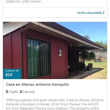
bedroom, a flat-screen ...
Verifica disponibilità
a partire da
61€
Casa en Atenas, entorno tranquilo
·
3
Ospiti
2
Camere
Offering a garden and quiet street view, Casa en Atenas, entorno
tranquilo is located in Atenas, 19 km from Parque Viva and 23
km from Alejandro Morera Soto Stadium. This property offers