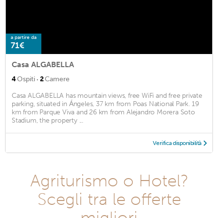
a partire da
71€
Casa ALGABELLA
·
4
Ospiti
2
Camere
Casa ALGABELLA has mountain views, free WiFi and free private
parking, situated in Ángeles, 37 km from Poas National Park. 19
km from Parque Viva and 26 km from Alejandro Morera Soto
Stadium, the property ...
Verifica disponibilità
Agriturismo o Hotel?
Scegli tra le offerte
migliori