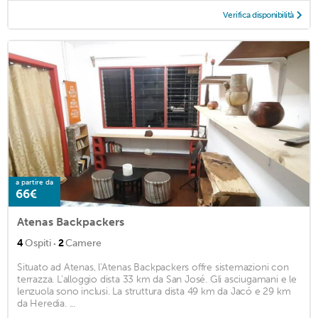
Verifica disponibilità
a partire da
66€
Atenas Backpackers
·
4
Ospiti
2
Camere
Situato ad Atenas, l'Atenas Backpackers offre sistemazioni con
terrazza. L'alloggio dista 33 km da San José. Gli asciugamani e le
lenzuola sono inclusi. La struttura dista 49 km da Jacó e 29 km
da Heredia. ...