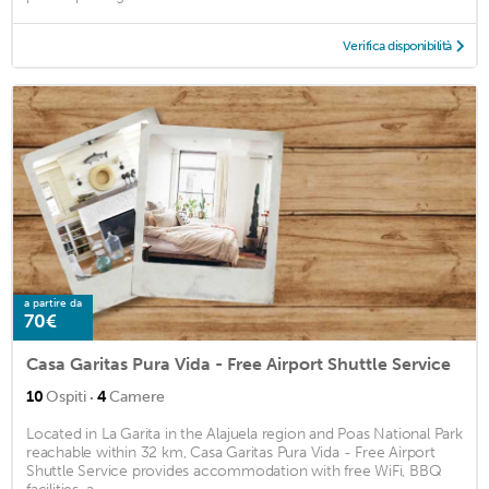
Verifica disponibilità
a partire da
70€
Casa Garitas Pura Vida - Free Airport Shuttle Service
·
10
Ospiti
4
Camere
Located in La Garita in the Alajuela region and Poas National Park
reachable within 32 km, Casa Garitas Pura Vida - Free Airport
Shuttle Service provides accommodation with free WiFi, BBQ