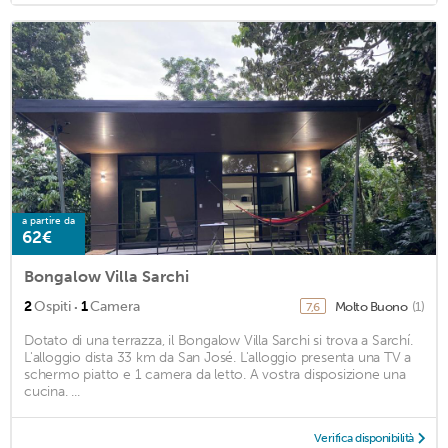
a partire da
62€
Bongalow Villa Sarchi
·
2
Ospiti
1
Camera
Molto Buono
(1)
7,6
Dotato di una terrazza, il Bongalow Villa Sarchi si trova a Sarchí.
L'alloggio dista 33 km da San José. L'alloggio presenta una TV a
schermo piatto e 1 camera da letto. A vostra disposizione una
cucina. ...
Verifica disponibilità