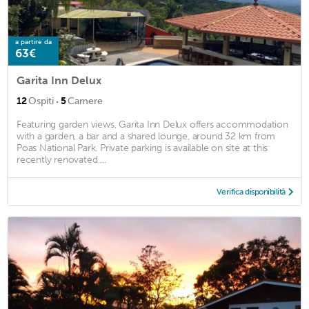
a partire da
63€
Garita Inn Delux
·
12
Ospiti
5
Camere
Featuring garden views, Garita Inn Delux offers accommodation
with a garden, a bar and a shared lounge, around 32 km from
Poas National Park. Private parking is available on site at this
recently renovated ...
Verifica disponibilità