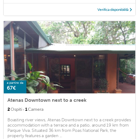
Verifica disponibilità
a partire da
67€
Atenas Downtown next to a creek
·
2
Ospiti
1
Camera
Boasting river views, Atenas Downtown next to a creek provides
accommodation with a terrace and a patio, around 19 km from
Parque Viva. Situated 36 km from Poas National Park, the
property features a garden ...