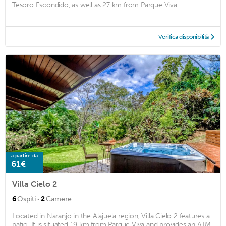
Tesoro Escondido, as well as 27 km from Parque Viva. ...
Verifica disponibilità
a partire da
61€
Villa Cielo 2
·
6
Ospiti
2
Camere
Located in Naranjo in the Alajuela region, Villa Cielo 2 features a
patio. It is situated 19 km from Parque Viva and provides an ATM.