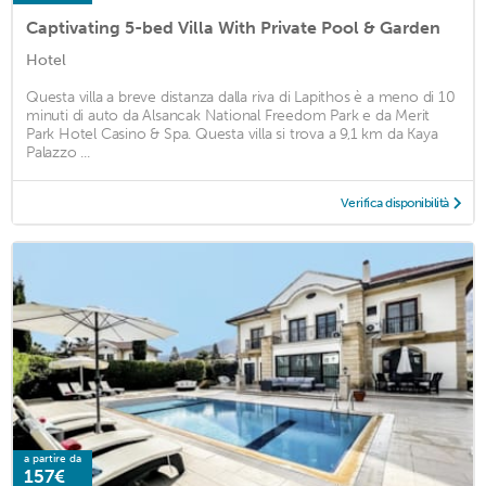
Captivating 5-bed Villa With Private Pool & Garden
Hotel
Questa villa a breve distanza dalla riva di Lapithos è a meno di 10
minuti di auto da Alsancak National Freedom Park e da Merit
Park Hotel Casino & Spa. Questa villa si trova a 9,1 km da Kaya
Palazzo ...
Verifica disponibilità
a partire da
157€