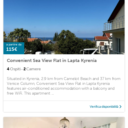
a partire da
115€
Convenient Sea View Flat in Lapta Kyrenia
·
4
Ospiti
2
Camere
Situated in Kyrenia, 2.9 km from Camelot Beach and 37 km from
Venice Column, Convenient Sea View Flat in Lapta Kyrenia
features air-conditioned accommodation with a balcony and
free WiFi. This apartment ...
Verifica disponibilità