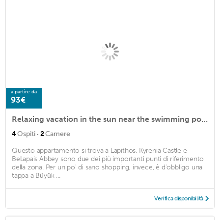
a partire da
93€
Relaxing vacation in the sun near the swimming pool, beach & restaurants
·
4
Ospiti
2
Camere
Questo appartamento si trova a Lapithos. Kyrenia Castle e
Bellapais Abbey sono due dei più importanti punti di riferimento
della zona. Per un po' di sano shopping, invece, è d'obbligo una
tappa a Büyük ...
Verifica disponibilità