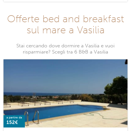
Offerte bed and breakfast
sul mare a Vasilia
Stai cercando dove dormire a Vasilia e vuoi
risparmiare? Scegli tra 6 B&B a Vasilia
a partire da
152€