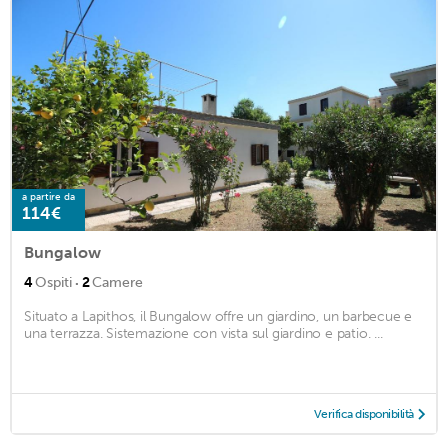
a partire da
114€
Bungalow
·
4
Ospiti
2
Camere
Situato a Lapithos, il Bungalow offre un giardino, un barbecue e
una terrazza. Sistemazione con vista sul giardino e patio. ...
Verifica disponibilità