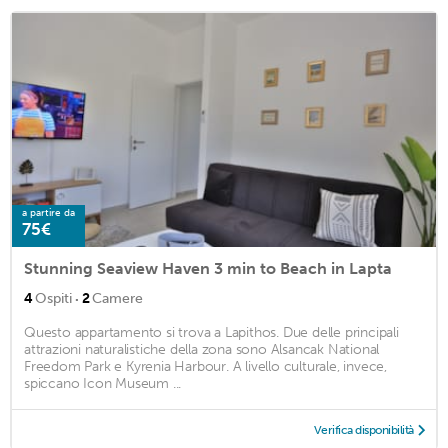
a partire da
75€
Stunning Seaview Haven 3 min to Beach in Lapta
·
4
Ospiti
2
Camere
Questo appartamento si trova a Lapithos. Due delle principali
attrazioni naturalistiche della zona sono Alsancak National
Freedom Park e Kyrenia Harbour. A livello culturale, invece,
spiccano Icon Museum ...
Verifica disponibilità