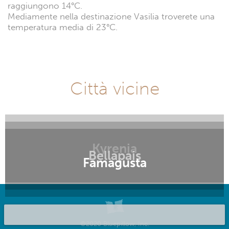
raggiungono 14°C.
Mediamente nella destinazione Vasilia troverete una
temperatura media di 23°C.
Città vicine
Kyrenia
Bellapais