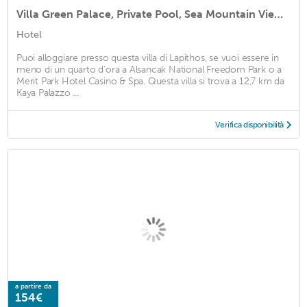
Villa Green Palace, Private Pool, Sea Mountain Views , Spacious Beautiful
Hotel
Puoi alloggiare presso questa villa di Lapithos, se vuoi essere in
meno di un quarto d'ora a Alsancak National Freedom Park o a
Merit Park Hotel Casino & Spa. Questa villa si trova a 12,7 km da
Kaya Palazzo ...
Verifica disponibilità
a partire da
154€