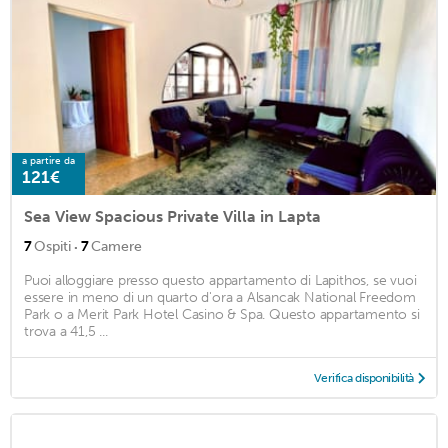
a partire da
121€
Sea View Spacious Private Villa in Lapta
·
7
Ospiti
7
Camere
Puoi alloggiare presso questo appartamento di Lapithos, se vuoi
essere in meno di un quarto d'ora a Alsancak National Freedom
Park o a Merit Park Hotel Casino & Spa. Questo appartamento si
trova a 41,5 ...
Verifica disponibilità