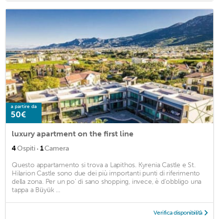
a partire da
50€
luxury apartment on the first line
·
4
Ospiti
1
Camera
Questo appartamento si trova a Lapithos. Kyrenia Castle e St.
Hilarion Castle sono due dei più importanti punti di riferimento
della zona. Per un po' di sano shopping, invece, è d'obbligo una
tappa a Büyük ...
Verifica disponibilità