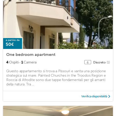
a partire da
50€
One bedroom apartment
·
4
Ospiti
1
Camera
Discreto
(1)
6
Questo appartamento si trova a Pissouri e vanta una posizione
strategica sul mare. Painted Churches in the Troodos Region e
Roccia di Afrodite sono due tappe fondamentali per gli amanti
della natura. Tra ...
Verifica disponibilità