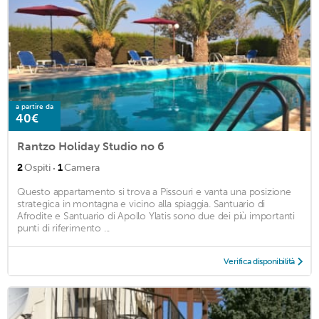
a partire da
40€
Rantzo Holiday Studio no 6
·
2
Ospiti
1
Camera
Questo appartamento si trova a Pissouri e vanta una posizione
strategica in montagna e vicino alla spiaggia. Santuario di
Afrodite e Santuario di Apollo Ylatis sono due dei più importanti
punti di riferimento ...
Verifica disponibilità