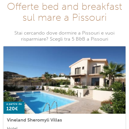
Offerte bed and breakfast
sul mare a Pissouri
Stai cercando dove dormire a Pissouri e vuoi
risparmiare? Scegli tra 5 B&B a Pissouri
a partire da
120€
Vineland Sheromyli Villas
Hotel