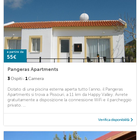
a partire da
55€
Pangeras Apartments
·
3
Ospiti
1
Camera
Dotato di una piscina esterna aperta tutto l'anno, il Pangeras
Apartments si trova a Pissouri, a 11 km da Happy Valley. Avrete
gratuitamente a disposizione la connessione WiFi e il parcheggio
privato. ...
Verifica disponibilità