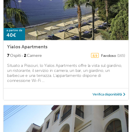
a partire da
40€
Yialos Apartments
·
7
Ospiti
2
Camere
Favoloso
(165)
8,9
Situato a Pissouri, lo Yialos Apartments offre la vista sul giardino,
un ristorante, il servizio in camera, un bar, un giardino, un
barbecue e una terrazza. L'appartamento dispone di
connessione Wi-Fi ...
Verifica disponibilità