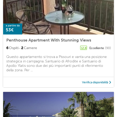
a partire da
53€
Penthouse Apartment With Stunning Views
·
6
Ospiti
2
Camere
Eccellente
(90)
12,8
Questo appartamento si trova a Pissouri e vanta una posizione
strategica in campagna. Santuario di Afrodite e Santuario di
Apollo Ylatis sono due dei più importanti punti di riferimento
della zona. Per ...
Verifica disponibilità