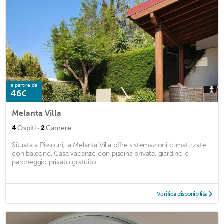
a partire da
46€
Melanta Villa
·
4
Ospiti
2
Camere
Situata a Pissouri, la Melanta Villa offre sistemazioni climatizzate
con balcone. Casa vacanze con piscina privata, giardino e
parcheggio privato gratuito. ...
Verifica disponibilità