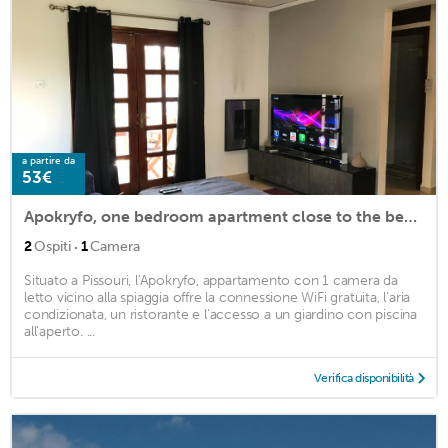
a partire da
53€
Apokryfo, one bedroom apartment close to the beach
·
2
Ospiti
1
Camera
Situato a Pissouri, l'Apokryfo, appartamento con 1 camera da
letto vicino alla spiaggia offre la connessione WiFi gratuita, l'aria
condizionata, un ristorante e l'accesso a un giardino con piscina
all'aperto. ...
Verifica disponibilità