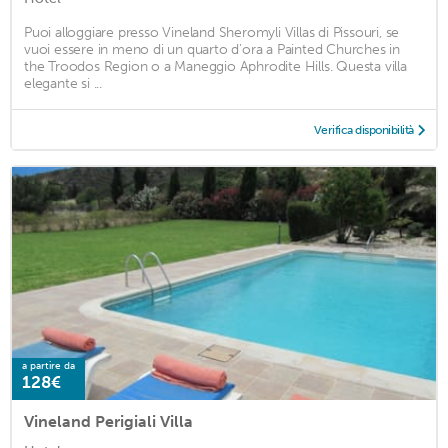
Puoi alloggiare presso Vineland Sheromyli Villas di Pissouri, se
vuoi essere in meno di un quarto d'ora a Painted Churches in
the Troodos Region o a Maneggio Aphrodite Hills. Questa villa
elegante si ...
Verifica disponibilità
a partire da
128€
Vineland Perigiali Villa