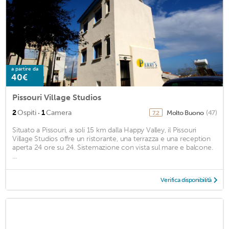
a partire da
40€
Pissouri Village Studios
·
2
Ospiti
1
Camera
Molto Buono
(47)
7,2
Situato a Pissouri, a soli 15 km dalla Happy Valley, il Pissouri
Village Studios offre un ristorante, una terrazza e una reception
aperta 24 ore su 24. Sistemazione con vista sul mare e balcone.
...
Verifica disponibilità