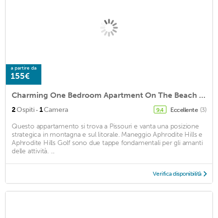
a partire da
155€
Charming One Bedroom Apartment On The Beach In Picturesque Pissouri Bay
·
2
Ospiti
1
Camera
Eccellente
(3)
9,4
Questo appartamento si trova a Pissouri e vanta una posizione
strategica in montagna e sul litorale. Maneggio Aphrodite Hills e
Aphrodite Hills Golf sono due tappe fondamentali per gli amanti
delle attività. ...
Verifica disponibilità