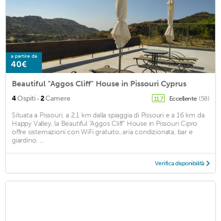
a partire da
40€
Beautiful "Aggos Cliff" House in Pissouri Cyprus
·
4
Ospiti
2
Camere
Eccellente
(58)
11,7
Situata a Pissouri, a 2,1 km dalla spiaggia di Pissouri e a 16 km da
Happy Valley, la Beautiful "Aggos Cliff" House in Pissouri Cipro
offre sistemazioni con WiFi gratuito, aria condizionata, bar e
giardino. ...
Verifica disponibilità