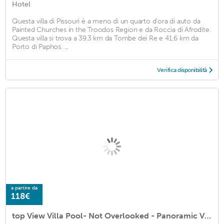
Hotel
Questa villa di Pissouri è a meno di un quarto d'ora di auto da
Painted Churches in the Troodos Region e da Roccia di Afrodite.
Questa villa si trova a 39,3 km da Tombe dei Re e 41,6 km da
Porto di Paphos. ...
Verifica disponibilità
a partire da
118€
top View Villa Pool- Not Overlooked - Panoramic Views -free Wifi-uk Tv