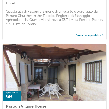
Hotel
Questa villa di Pissouri è a meno di un quarto d'ora di auto da
Painted Churches in the Troodos Region e da Maneggio
Aphrodite Hills. Questa villa si trova a 38,7 km da Porto di Paphos
e 38,6 km da Tombe ...
Verifica disponibilità
a partire da
56€
Pissouri Village House