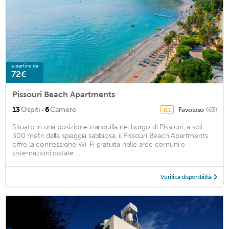
a partire da
72€
Pissouri Beach Apartments
·
13
Ospiti
6
Camere
Favoloso
(63)
8,1
Situato in una posizione tranquilla nel borgo di Pissouri, a soli
300 metri dalla spiaggia sabbiosa, il Pissouri Beach Apartments
offre la connessione Wi-Fi gratuita nelle aree comuni e
sistemazioni dotate ...
Verifica disponibilità