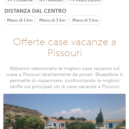
9+
Eccellente
8+
Favoloso
7+
Molto Buono
DISTANZA DAL CENTRO
Meno di 1 km
Meno di 3 km
Meno di 5 km
Offerte case vacanze a
Pissouri
Abbiamo selezionato le migliori case vacanze sul
mare a Pissouri direttamente da privati. Bluepillow ti
permette di risparmiare, confrontando le migliori
tariffe sui principali siti di case vacanze a Pissouri