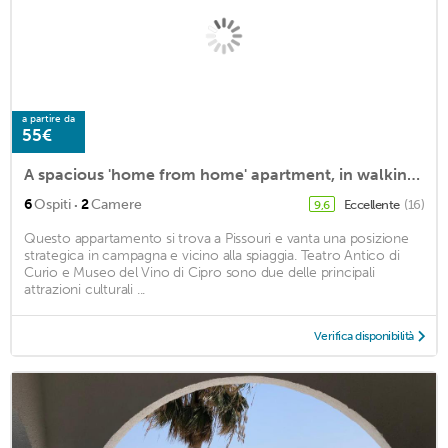
a partire da
55€
A spacious 'home from home' apartment, in walking distance of beautiful Pissouri
·
6
Ospiti
2
Camere
Eccellente
(16)
9,6
Questo appartamento si trova a Pissouri e vanta una posizione
strategica in campagna e vicino alla spiaggia. Teatro Antico di
Curio e Museo del Vino di Cipro sono due delle principali
attrazioni culturali ...
Verifica disponibilità