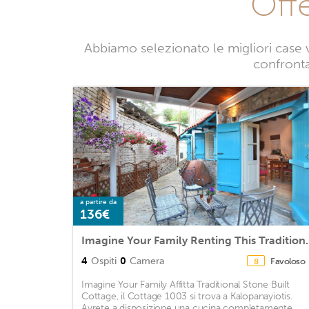
Off
Abbiamo selezionato le migliori case 
confrontan
a partire da
136€
Imagine Your Family Renting This 
4
Ospiti
0
Camera
Favoloso
8
Imagine Your Family Affitta Traditional Stone Built
Cottage, il Cottage 1003 si trova a Kalopanayiotis.
Avrete a disposizione una cucina completamente