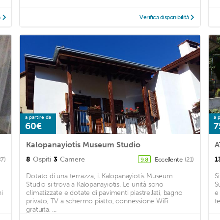
à
Verifica disponibilità
a partire da
a p
60€
7
Kalopanayiotis Museum Studio
A
8
Ospiti
3
Camere
1
87)
Eccellente
(21)
9,8
Dotato di una terrazza, il Kalopanayiotis Museum
S
Studio si trova a Kalopanayiotis. Le unità sono
S
i
climatizzate e dotate di pavimenti piastrellati, bagno
e
privato, TV a schermo piatto, connessione WiFi
t
gratuita, ...