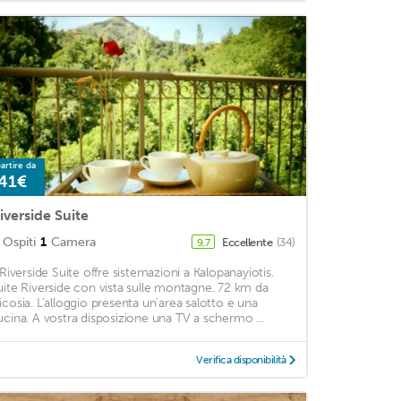
artire da
41€
iverside Suite
Ospiti
1
Camera
Eccellente
(34)
9,7
l Riverside Suite offre sistemazioni a Kalopanayiotis.
uite Riverside con vista sulle montagne. 72 km da
icosia. L'alloggio presenta un'area salotto e una
ucina. A vostra disposizione una TV a schermo ...
Verifica disponibilità