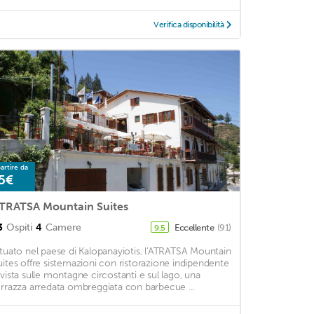
Verifica disponibilità
artire da
5€
TRATSA Mountain Suites
3
Ospiti
4
Camere
Eccellente
(91)
9,5
ituato nel paese di Kalopanayiotis, l'ATRATSA Mountain
uites offre sistemazioni con ristorazione indipendente
 vista sulle montagne circostanti e sul lago, una
errazza arredata ombreggiata con barbecue ...