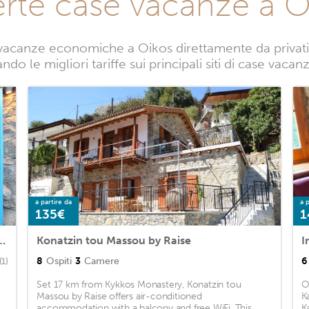
erte case vacanze a O
vacanze economiche a Oikos direttamente da privati. 
do le migliori tariffe sui principali siti di case vaca
a partire da
a p
135€
1
Traditional Stone Built Cottage, Nicosia Cottage 1003
Konatzin tou Massou by Raise
I
8
Ospiti
3
Camere
6
(1)
Set 17 km from Kykkos Monastery, Konatzin tou
O
Massou by Raise offers air-conditioned
K
accommodation with a balcony and free WiFi. This
K