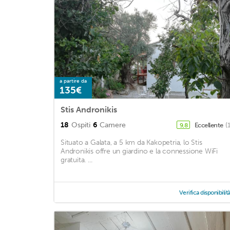
a partire da
135€
Stis Andronikis
18
Ospiti
6
Camere
Eccellente
(
9,8
Situato a Galata, a 5 km da Kakopetria, lo Stis
Andronikis offre un giardino e la connessione WiFi
gratuita. ...
Verifica disponibilit