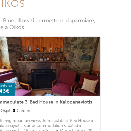
ikos
Bluepillow ti permette di risparmiare,
nze a Oikos
artire da
43€
mmaculate 3-Bed House in Kalopanayiotis
Ospiti
3
Camere
ffering mountain views, Immaculate 3-Bed House in
alopanayiotis is an accommodation situated in
alopanayiotis, 18 km from Kykkos Monastery and 29