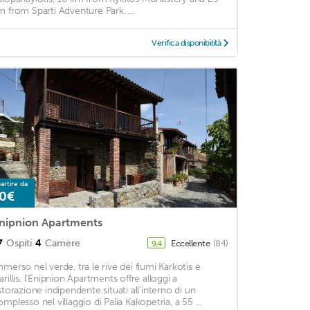
m from Sparti Adventure Park. ...
Verifica disponibilità
artire da
0€
nipnion Apartments
7
Ospiti
4
Camere
Eccellente
(84)
9,4
mmerso nel verde, tra le rive dei fiumi Karkotis e
arillis, l'Enipnion Apartments offre alloggi a
istorazione indipendente situati all'interno di un
omplesso nel villaggio di Palia Kakopetria, a 55 ...