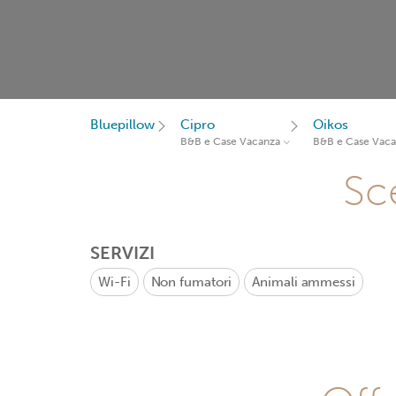
Bluepillow
Cipro
Oikos
B&B e Case Vacanza
B&B e Case Vac
Sce
SERVIZI
Wi-Fi
Non fumatori
Animali ammessi