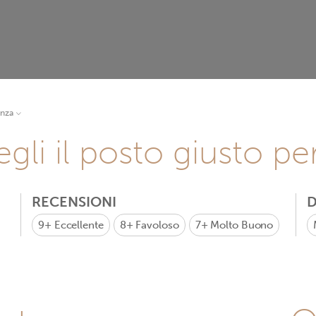
anza
gli il posto giusto pe
RECENSIONI
D
9+
Eccellente
8+
Favoloso
7+
Molto Buono