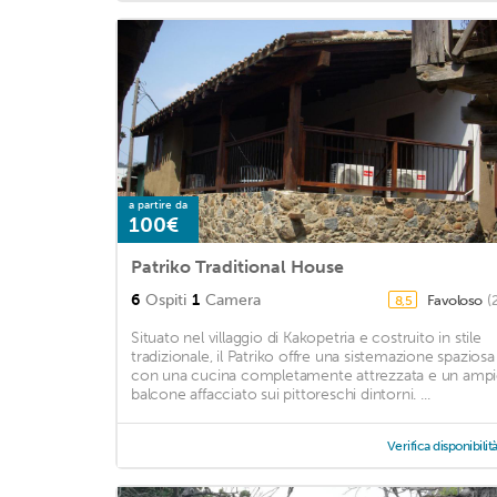
a partire da
100€
Patriko Traditional House
6
Ospiti
1
Camera
Favoloso
(
8,5
Situato nel villaggio di Kakopetria e costruito in stile
tradizionale, il Patriko offre una sistemazione spaziosa
con una cucina completamente attrezzata e un amp
balcone affacciato sui pittoreschi dintorni. ...
Verifica disponibilit