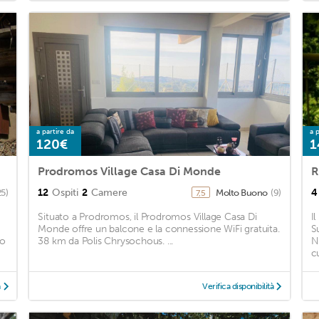
a partire da
a p
120€
1
Prodromos Village Casa Di Monde
R
12
Ospiti
2
Camere
4
25)
Molto Buono
(9)
7,5
Situato a Prodromos, il Prodromos Village Casa Di
I
Monde offre un balcone e la connessione WiFi gratuita.
S
io
38 km da Polis Chrysochous. ...
N
c
à
Verifica disponibilità