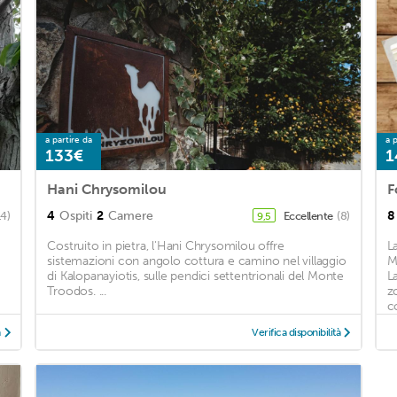
a partire da
a p
133€
1
Hani Chrysomilou
F
4
Ospiti
2
Camere
8
14)
Eccellente
(8)
9,5
Costruito in pietra, l'Hani Chrysomilou offre
L
sistemazioni con angolo cottura e camino nel villaggio
M
di Kalopanayiotis, sulle pendici settentrionali del Monte
L
Troodos. ...
z
c
à
Verifica disponibilità