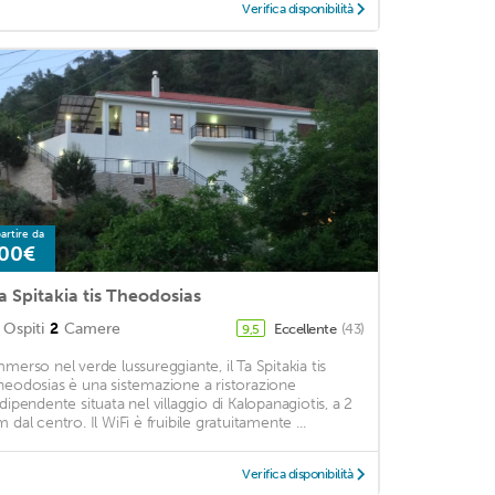
Verifica disponibilità
artire da
00€
a Spitakia tis Theodosias
Ospiti
2
Camere
Eccellente
(43)
9,5
mmerso nel verde lussureggiante, il Ta Spitakia tis
heodosias è una sistemazione a ristorazione
ndipendente situata nel villaggio di Kalopanagiotis, a 2
 dal centro. Il WiFi è fruibile gratuitamente ...
Verifica disponibilità