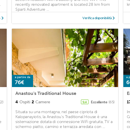
.
recently renovated apartment is located 28 km from
k
Sparti Adventure ...
à
Verifica disponibilità
a partire da
a p
76€
6
Anastou's Traditional House
E
4
Ospiti
2
Camere
1
(2)
Eccellente
(65)
9,4
Situata su una montagna, nel paese cipriota di
I
Kalopanayiotis, la Anastou's Traditional House è una
G
e
sistemazione dotata di connessione WiFi gratuita, TV a
r
schermo piatto, camino e terrazza arredata con ...
c