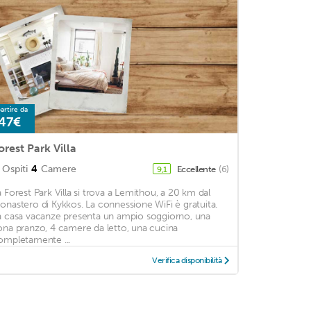
artire da
47€
orest Park Villa
Ospiti
4
Camere
Eccellente
(6)
9,1
a Forest Park Villa si trova a Lemithou, a 20 km dal
onastero di Kykkos. La connessione WiFi è gratuita.
a casa vacanze presenta un ampio soggiorno, una
ona pranzo, 4 camere da letto, una cucina
ompletamente ...
Verifica disponibilità