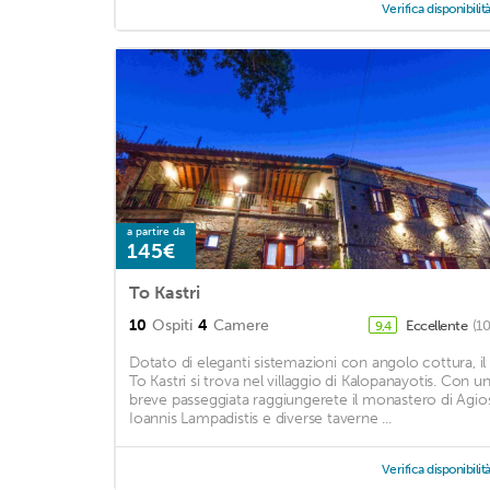
Verifica disponibilit
a partire da
145€
To Kastri
10
Ospiti
4
Camere
Eccellente
(1
9,4
Dotato di eleganti sistemazioni con angolo cottura, il
To Kastri si trova nel villaggio di Kalopanayotis. Con u
breve passeggiata raggiungerete il monastero di Agio
Ioannis Lampadistis e diverse taverne ...
Verifica disponibilit