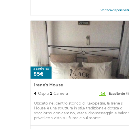
Verifica disponibilit
a partire da
85€
Irene's House
4
Ospiti
1
Camera
Eccellente
(
9,6
Ubicato nel centro storico di Kakopetria, la Irene's
House è una struttura in stile tradizionale dotata di
soggiorno con camino, vasca idromassaggio e balcon
privati ​​con vista sul fiume e sul monte ...