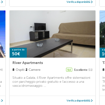
à
Verifica disponibilità
a partire da
a p
50€
1
River Apartments
T
8
Ospiti
2
Camere
8
04)
Eccellente
(11)
9,4
Situato a Galata, il River Apartments offre sistemazioni
I
na
con parcheggio privato gratuito e l'accesso a una
T
s
vasca idromassaggio. ...
i
km
à
Verifica disponibilità