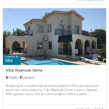
a partire da
55€
Villa Alsancak Girne
·
6
Ospiti
3
Camere
Boasting air-conditioned accommodation with a private pool,
pool view and a balcony, Villa Alsancak Girne is set in Karavas.
With garden views, this accommodation offers a patio. ...