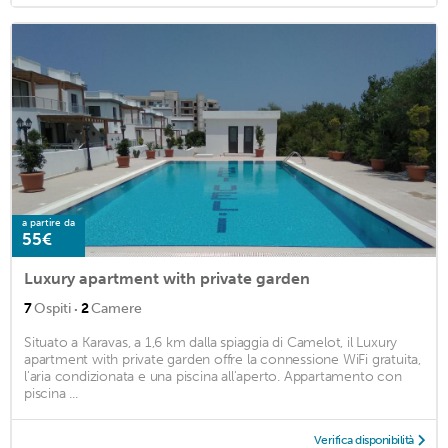
a partire da
55€
Luxury apartment with private garden
·
7
Ospiti
2
Camere
Situato a Karavas, a 1,6 km dalla spiaggia di Camelot, il Luxury
apartment with private garden offre la connessione WiFi gratuita,
l'aria condizionata e una piscina all'aperto. Appartamento con
piscina ...
Verifica disponibilità