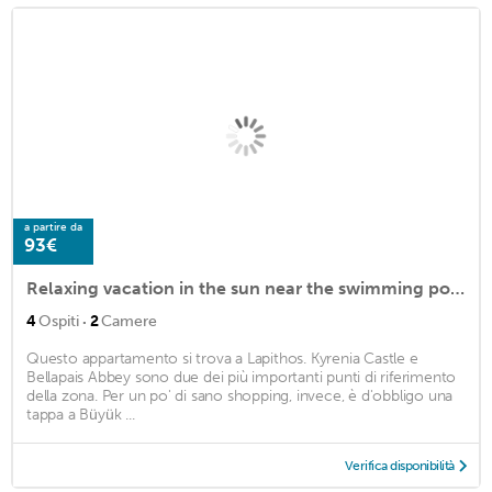
a partire da
93€
Relaxing vacation in the sun near the swimming pool, beach & restaurants
·
4
Ospiti
2
Camere
Questo appartamento si trova a Lapithos. Kyrenia Castle e
Bellapais Abbey sono due dei più importanti punti di riferimento
della zona. Per un po' di sano shopping, invece, è d'obbligo una
tappa a Büyük ...
Verifica disponibilità