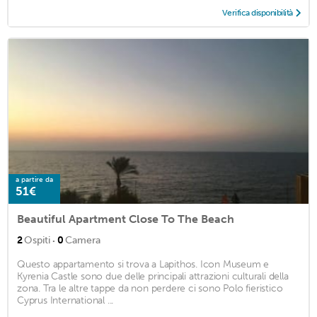
Verifica disponibilità
a partire da
51€
Beautiful Apartment Close To The Beach
·
2
Ospiti
0
Camera
Questo appartamento si trova a Lapithos. Icon Museum e
Kyrenia Castle sono due delle principali attrazioni culturali della
zona. Tra le altre tappe da non perdere ci sono Polo fieristico
Cyprus International ...