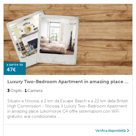
a partire da
47€
Luxury Two-Bedroom Apartment in amazing place Lukomorye C4
·
3
Ospiti
1
Camera
Situato a Nicosia, a 2 km da Escape Beach e a 22 km dalla British
High Commission - Nicosia, il Luxury Two-Bedroom Apartment
in amazing place Lukomorye C4 offre sistemazioni con WiFi
gratuito, aria condizionata, ...
Verifica disponibilità