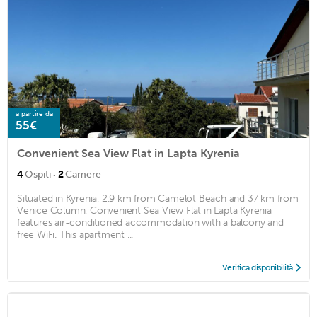
a partire da
55€
Convenient Sea View Flat in Lapta Kyrenia
·
4
Ospiti
2
Camere
Situated in Kyrenia, 2.9 km from Camelot Beach and 37 km from
Venice Column, Convenient Sea View Flat in Lapta Kyrenia
features air-conditioned accommodation with a balcony and
free WiFi. This apartment ...
Verifica disponibilità