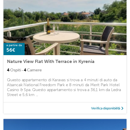
a partire da
56€
Nature View Flat With Terrace in Kyrenia
·
4
Ospiti
4
Camere
Questo appartamento di Karavas si trova a 4 minuti di auto da
Alsancak National Freedom Park e 8 minuti da Merit Park Hotel
Casino & Spa. Questo appartamento si trova a 36,1 km da Ledra
Street e 5,6 km ...
Verifica disponibilità