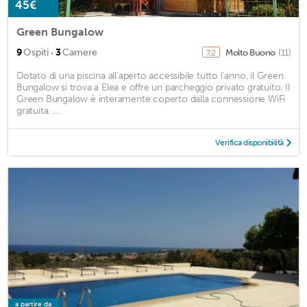
45€
Green Bungalow
·
9
Ospiti
3
Camere
Molto Buono
(11)
7,2
Dotato di una piscina all'aperto accessibile tutto l'anno, il Green
Bungalow si trova a Elea e offre un parcheggio privato gratuito. Il
Green Bungalow è interamente coperto dalla connessione WiFi
gratuita. ...
Verifica disponibilità
a partire da