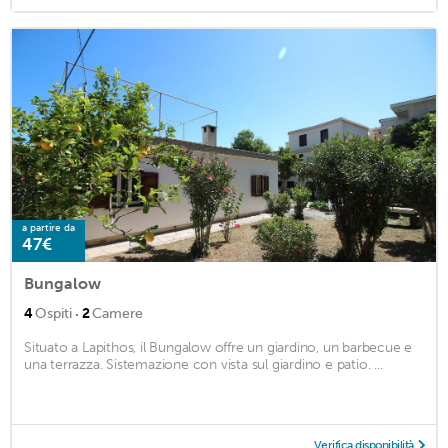
a partire da
47€
Bungalow
·
4
Ospiti
2
Camere
Situato a Lapithos, il Bungalow offre un giardino, un barbecue e
una terrazza. Sistemazione con vista sul giardino e patio. ...
Verifica disponibilità