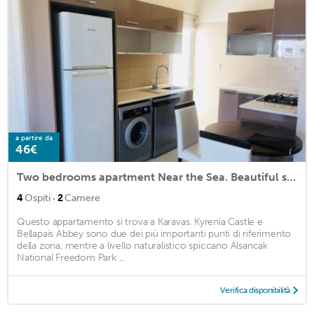
a partire da
46€
Two bedrooms apartment Near the Sea. Beautiful sea and mountain view.
·
4
Ospiti
2
Camere
Questo appartamento si trova a Karavas. Kyrenia Castle e
Bellapais Abbey sono due dei più importanti punti di riferimento
della zona, mentre a livello naturalistico spiccano Alsancak
National Freedom Park ...
Verifica disponibilità