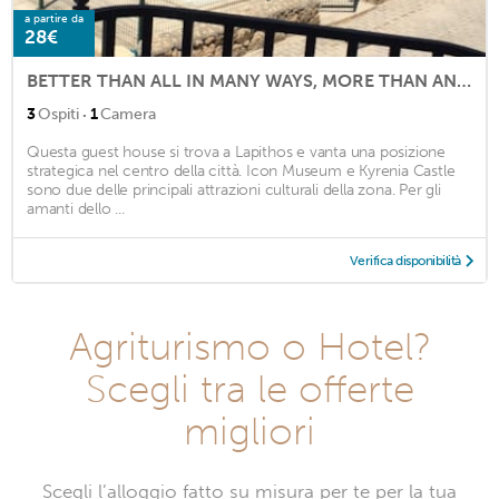
a partire da
28€
BETTER THAN ALL IN MANY WAYS, MORE THAN AN ACCOMODATION, YOU WILL FEEL IT LIKE H
·
3
Ospiti
1
Camera
Questa guest house si trova a Lapithos e vanta una posizione
strategica nel centro della città. Icon Museum e Kyrenia Castle
sono due delle principali attrazioni culturali della zona. Per gli
amanti dello ...
Verifica disponibilità
Agriturismo o Hotel?
Scegli tra le offerte
migliori
Scegli l’alloggio fatto su misura per te per la tua