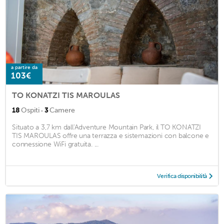
a partire da
103€
TO KONATZI TIS MAROULAS
·
18
Ospiti
3
Camere
Situato a 3,7 km dall'Adventure Mountain Park, il TO KONATZI
TIS MAROULAS offre una terrazza e sistemazioni con balcone e
connessione WiFi gratuita. ...
Verifica disponibilità