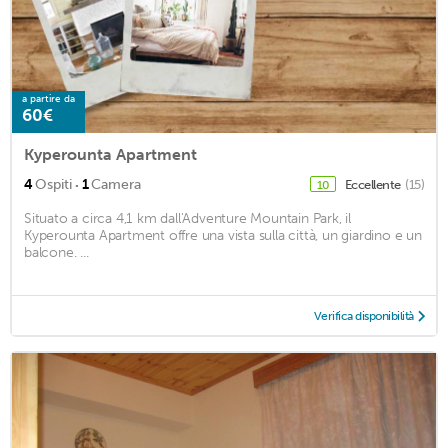
a partire da
60€
Kyperounta Apartment
·
4
Ospiti
1
Camera
Eccellente
(15)
10
Situato a circa 4,1 km dall'Adventure Mountain Park, il
Kyperounta Apartment offre una vista sulla città, un giardino e un
balcone. ...
Verifica disponibilità