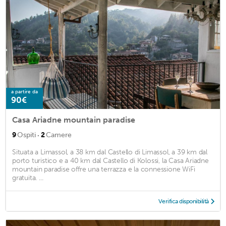
a partire da
90€
Casa Ariadne mountain paradise
·
9
Ospiti
2
Camere
Situata a Limassol, a 38 km dal Castello di Limassol, a 39 km dal
porto turistico e a 40 km dal Castello di Kolossi, la Casa Ariadne
mountain paradise offre una terrazza e la connessione WiFi
gratuita. ...
Verifica disponibilità