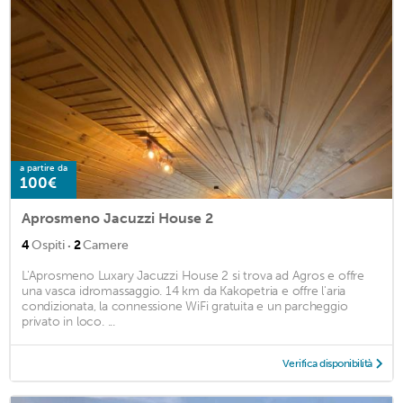
a partire da
100€
Aprosmeno Jacuzzi House 2
·
4
Ospiti
2
Camere
L'Aprosmeno Luxary Jacuzzi House 2 si trova ad Agros e offre
una vasca idromassaggio. 14 km da Kakopetria e offre l'aria
condizionata, la connessione WiFi gratuita e un parcheggio
privato in loco. ...
Verifica disponibilità