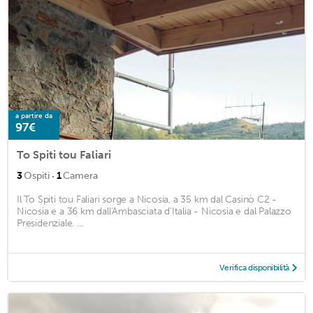
a partire da
97€
To Spiti tou Faliari
·
3
Ospiti
1
Camera
Il To Spiti tou Faliari sorge a Nicosia, a 35 km dal Casinò C2 -
Nicosia e a 36 km dall'Ambasciata d'Italia - Nicosia e dal Palazzo
Presidenziale. ...
Verifica disponibilità