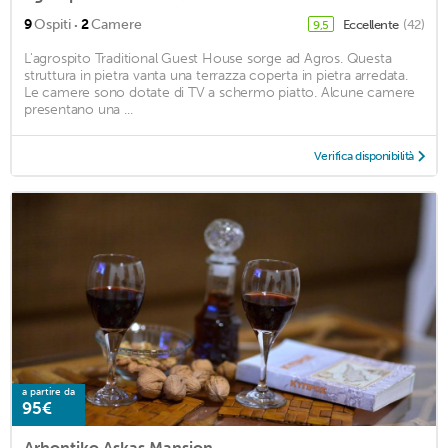
·
9
Ospiti
2
Camere
Eccellente
(42)
9,5
L'agrospito Traditional Guest House sorge ad Agros. Questa
struttura in pietra vanta una terrazza coperta in pietra arredata.
Le camere sono dotate di TV a schermo piatto. Alcune camere
presentano una ...
Verifica disponibilità
a partire da
95€
Arhontiko Askas Mansion