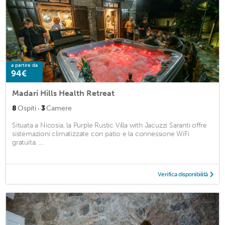
a partire da
94€
Madari Hills Health Retreat
·
8
Ospiti
3
Camere
Situata a Nicosia, la Purple Rustic Villa with Jacuzzi Saranti offre
sistemazioni climatizzate con patio e la connessione WiFi
gratuita. ...
Verifica disponibilità