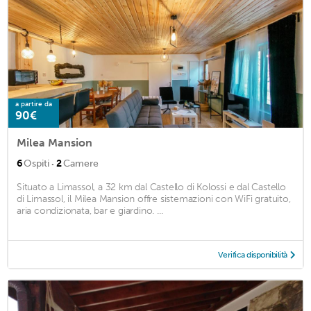
a partire da
90€
Milea Mansion
·
6
Ospiti
2
Camere
Situato a Limassol, a 32 km dal Castello di Kolossi e dal Castello
di Limassol, il Milea Mansion offre sistemazioni con WiFi gratuito,
aria condizionata, bar e giardino. ...
Verifica disponibilità