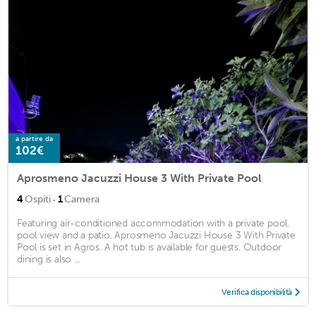
a partire da
102€
Aprosmeno Jacuzzi House 3 With Private Pool
·
4
Ospiti
1
Camera
Featuring air-conditioned accommodation with a private pool,
pool view and a patio, Aprosmeno Jacuzzi House 3 With Private
Pool is set in Agros. A hot tub is available for guests. Outdoor
dining is also ...
Verifica disponibilità