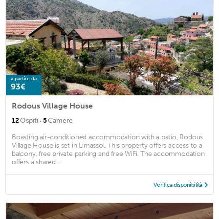
a partire da
93€
Rodous Village House
·
12
Ospiti
5
Camere
Boasting air-conditioned accommodation with a patio, Rodous
Village House is set in Limassol. This property offers access to a
balcony, free private parking and free WiFi. The accommodation
offers a shared ...
Verifica disponibilità