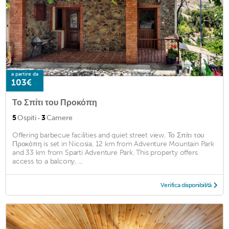
a partire da
103€
Το Σπίτι του Προκόπη
·
5
Ospiti
3
Camere
Offering barbecue facilities and quiet street view, Το Σπίτι του
Προκόπη is set in Nicosia, 12 km from Adventure Mountain Park
and 33 km from Sparti Adventure Park. This property offers
access to a balcony, ...
Verifica disponibilità