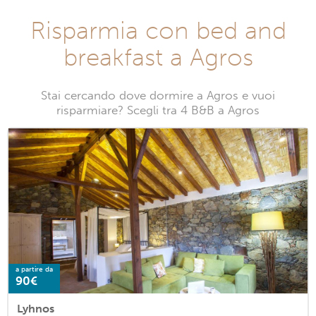
Risparmia con bed and
breakfast a Agros
Stai cercando dove dormire a Agros e vuoi
risparmiare? Scegli tra 4 B&B a Agros
a partire da
90€
Lyhnos