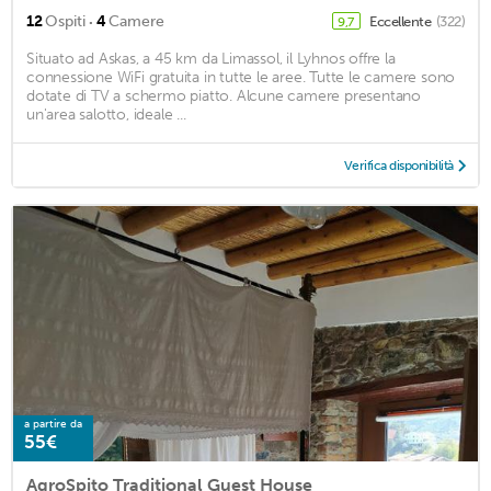
·
12
Ospiti
4
Camere
Eccellente
(322)
9,7
Situato ad Askas, a 45 km da Limassol, il Lyhnos offre la
connessione WiFi gratuita in tutte le aree. Tutte le camere sono
dotate di TV a schermo piatto. Alcune camere presentano
un'area salotto, ideale ...
Verifica disponibilità
a partire da
55€
AgroSpito Traditional Guest House