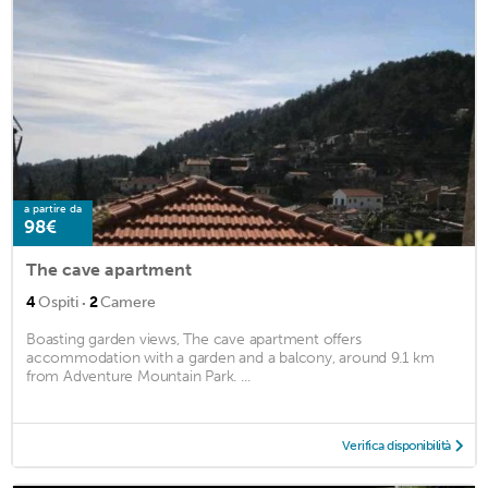
a partire da
98€
The cave apartment
·
4
Ospiti
2
Camere
Boasting garden views, The cave apartment offers
accommodation with a garden and a balcony, around 9.1 km
from Adventure Mountain Park. ...
Verifica disponibilità