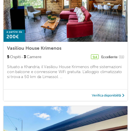
a partire da
200€
Vasiliou House Krimenos
·
5
Ospiti
3
Camere
Eccellente
(11)
9,4
Situato a Khandria, il Vasiliou House Krimenos offre sistemazioni
con balcone e connessione WiFi gratuita. L'alloggio climatizzato
si trova a 50 km da Limassol. ...
Verifica disponibilità