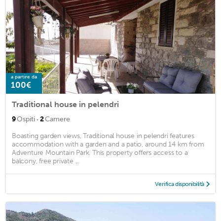
a partire da
100€
Traditional house in pelendri
·
9
Ospiti
2
Camere
Boasting garden views, Traditional house in pelendri features
accommodation with a garden and a patio, around 14 km from
Adventure Mountain Park. This property offers access to a
balcony, free private ...
Verifica disponibilità