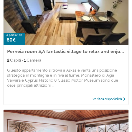
a partire da
60€
Perneia room 3,A fantastic village to relax and enjoy the nature !
·
2
Ospiti
1
Camera
Questo appartamento si trova a Askas e vanta una posizione
strategica in montagna e in riva al fiume. Monastero di Agia
Varvara e Cyprus Historic & Classic Motor Museum sono due
delle principali attrazioni ...
Verifica disponibilità