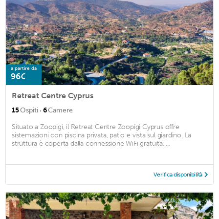
a partire da
96€
Retreat Centre Cyprus
·
15
Ospiti
6
Camere
Situato a Zoopigi, il Retreat Centre Zoopigi Cyprus offre
sistemazioni con piscina privata, patio e vista sul giardino. La
struttura è coperta dalla connessione WiFi gratuita. ...
Verifica disponibilità