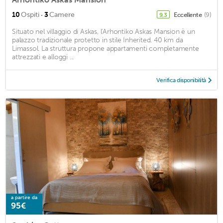
·
10
Ospiti
3
Camere
Eccellente
(9)
9,3
Situato nel villaggio di Askas, l'Arhontiko Askas Mansion è un
palazzo tradizionale protetto in stile Inherited. 40 km da
Limassol. La struttura propone appartamenti completamente
attrezzati e alloggi ...
Verifica disponibilità
a partire da
95€