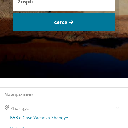
cerca
Navigazione
Zhangye
B&B e Case Vacanza Zhangye