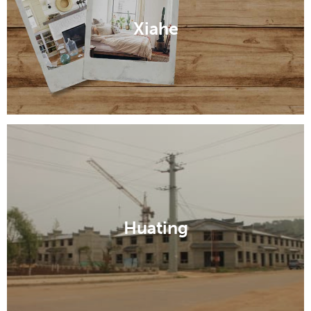
Xiahe
Huating