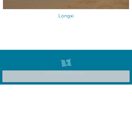
Longxi
©2020 Bluepillow, Inc.
Inserisci la tua struttura
Chi Siamo
Privacy
Termini del servizio
FAQ
Rassegna stampa