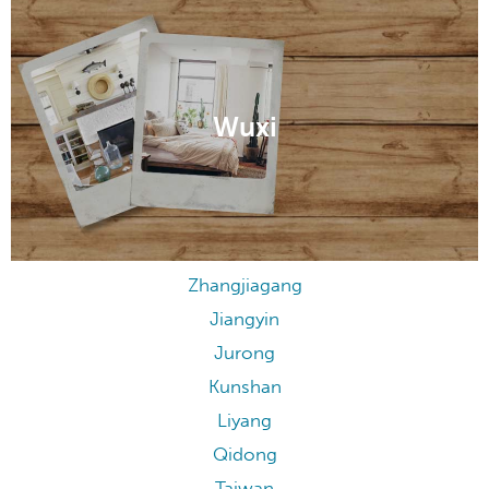
Wuxi
Zhangjiagang
Jiangyin
Jurong
Kunshan
Liyang
Qidong
Taiwan