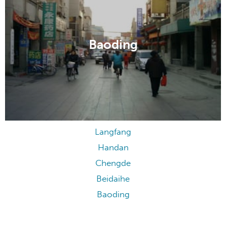
Baoding
Langfang
Handan
Chengde
Beidaihe
Baoding