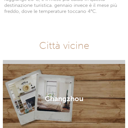
destinazione turistica. gennaio invece è il mese più
freddo, dove le temperature toccano 4°C.
Città vicine
Changshu
Changzhou