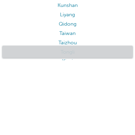
Kunshan
Liyang
Qidong
Taiwan
Taizhou
Tongli
Xinyi
Yangzhou
Zhouzhuang