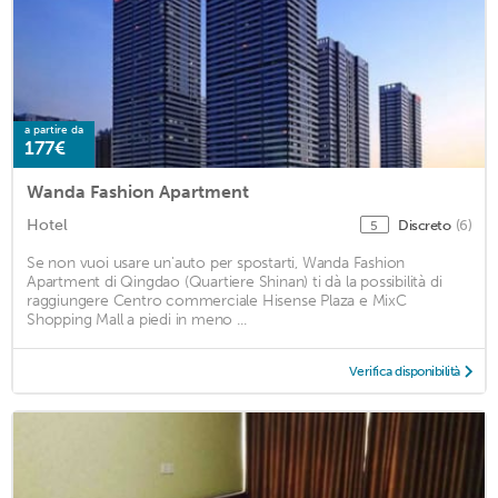
a partire da
177€
Wanda Fashion Apartment
Hotel
Discreto
(6)
5
Se non vuoi usare un'auto per spostarti, Wanda Fashion
Apartment di Qingdao (Quartiere Shinan) ti dà la possibilità di
raggiungere Centro commerciale Hisense Plaza e MixC
Shopping Mall a piedi in meno ...
Verifica disponibilità