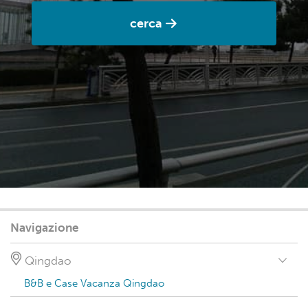
cerca
Navigazione
Qingdao
B&B e Case Vacanza Qingdao