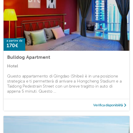
a partire da
170€
Bulldog Apartment
Hotel
Questo appartamento di Qingdao (Shibei) è in una posizione
strategica e ti permetterà di arrivare a Hongcheng Stadium e a
Taidong Pedestrain Street con un breve tragitto in auto di
appena 5 minuti. Questo ...
Verifica disponibilità