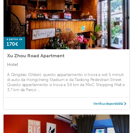
a partire da
170€
Xu Zhou Road Apartment
Hotel
A Qingdao (Shibei), questo appartamento si trova a soli 5 minuti
di auto da Hongcheng Stadium e da Taidong Pedestrain Street.
Questo appartamento si trova a 3,4 km da MixC Shopping Mall e
3,7 km da Parco ...
Verifica disponibilità