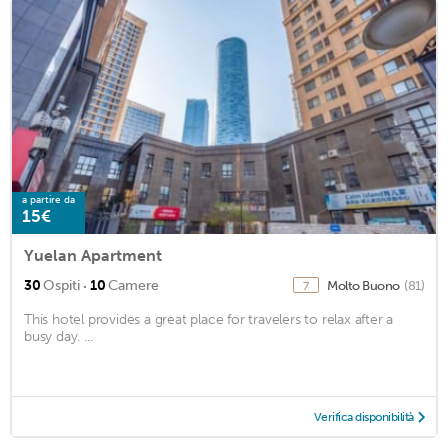
a partire da
15€
Yuelan Apartment
·
30
Ospiti
10
Camere
Molto Buono
(81)
7
This hotel provides a great place for travelers to relax after a
busy day. ...
Verifica disponibilità