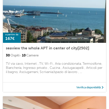
a partire da
167€
seaview the whole APT in center of city[2502]
·
30
Ospiti
10
Camere
TV via cavo, Internet , TV, Wi-Fi , Aria condizionata, Termosifone,
Biancheria, Ingresso privato , Cucina , Asciugacapelli , Articoli per
il bagno, Asciugamani, Scrivania/spazio di lavoro , ...
Verifica disponibilità