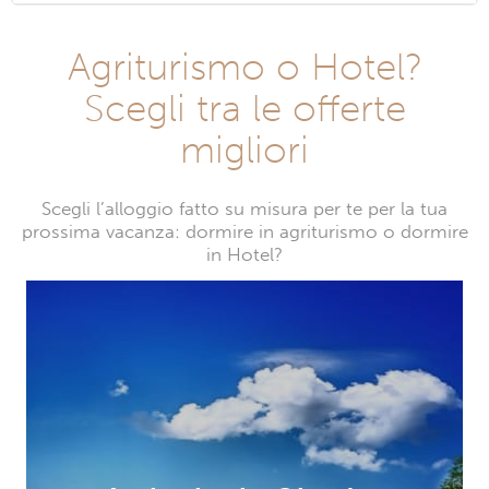
Agriturismo o Hotel?
Scegli tra le offerte
migliori
Scegli l’alloggio fatto su misura per te per la tua
prossima vacanza: dormire in agriturismo o dormire
in Hotel?