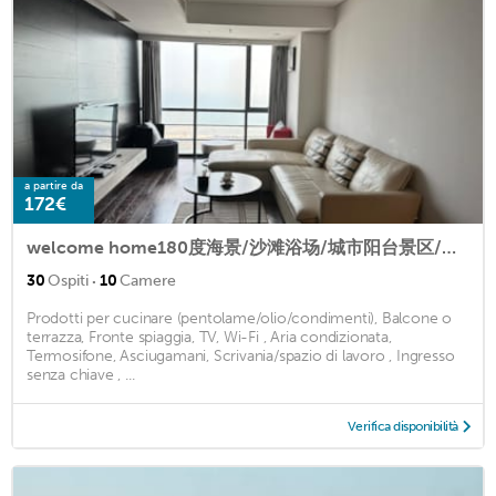
a partire da
172€
welcome home180度海景/沙滩浴场/城市阳台景区/红树林/欢乐海湾
·
30
Ospiti
10
Camere
Prodotti per cucinare (pentolame/olio/condimenti), Balcone o
terrazza, Fronte spiaggia, TV, Wi-Fi , Aria condizionata,
Termosifone, Asciugamani, Scrivania/spazio di lavoro , Ingresso
senza chiave , ...
Verifica disponibilità