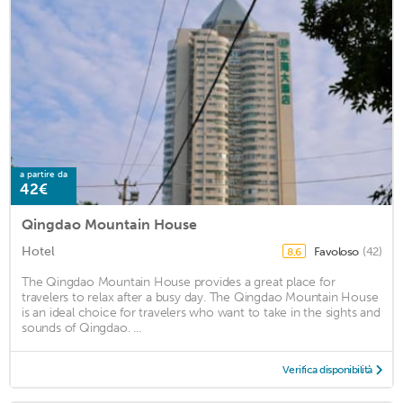
a partire da
42€
Qingdao Mountain House
Hotel
Favoloso
(42)
8,6
The Qingdao Mountain House provides a great place for
travelers to relax after a busy day. The Qingdao Mountain House
is an ideal choice for travelers who want to take in the sights and
sounds of Qingdao. ...
Verifica disponibilità