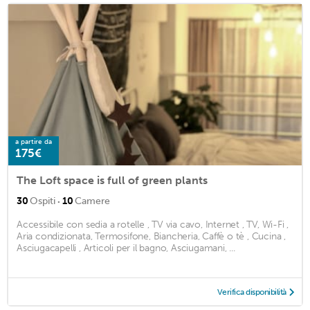
a partire da
175€
The Loft space is full of green plants
·
30
Ospiti
10
Camere
Accessibile con sedia a rotelle , TV via cavo, Internet , TV, Wi-Fi ,
Aria condizionata, Termosifone, Biancheria, Caffè o tè , Cucina ,
Asciugacapelli , Articoli per il bagno, Asciugamani, ...
Verifica disponibilità