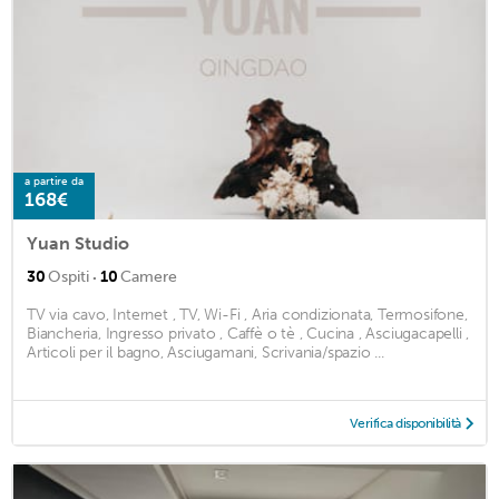
a partire da
168€
Yuan Studio
·
30
Ospiti
10
Camere
TV via cavo, Internet , TV, Wi-Fi , Aria condizionata, Termosifone,
Biancheria, Ingresso privato , Caffè o tè , Cucina , Asciugacapelli ,
Articoli per il bagno, Asciugamani, Scrivania/spazio ...
Verifica disponibilità