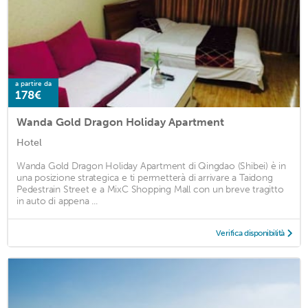
a partire da
178€
Wanda Gold Dragon Holiday Apartment
Hotel
Wanda Gold Dragon Holiday Apartment di Qingdao (Shibei) è in
una posizione strategica e ti permetterà di arrivare a Taidong
Pedestrain Street e a MixC Shopping Mall con un breve tragitto
in auto di appena ...
Verifica disponibilità