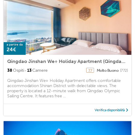
a partire da
24€
Qingdao Jinshan We+ Holiday Apartment (Qingdao Olympic Sailing Center)
·
38
Ospiti
13
Camere
Molto Buono
(772)
7,7
Qingdao Jinshan We+ Holiday Apartment offers comfortable
accommodation Shinan District with delectable views. The
property is located a 12-minute walk from Qingdao Olympic
Sailing Centre. It features free ...
Verifica disponibilità