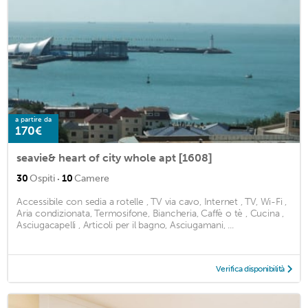
a partire da
170€
seavie& heart of city whole apt [1608]
·
30
Ospiti
10
Camere
Accessibile con sedia a rotelle , TV via cavo, Internet , TV, Wi-Fi ,
Aria condizionata, Termosifone, Biancheria, Caffè o tè , Cucina ,
Asciugacapelli , Articoli per il bagno, Asciugamani, ...
Verifica disponibilità