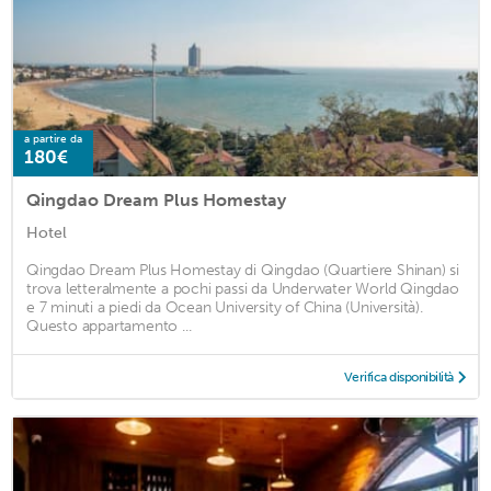
a partire da
180€
Qingdao Dream Plus Homestay
Hotel
Qingdao Dream Plus Homestay di Qingdao (Quartiere Shinan) si
trova letteralmente a pochi passi da Underwater World Qingdao
e 7 minuti a piedi da Ocean University of China (Università).
Questo appartamento ...
Verifica disponibilità