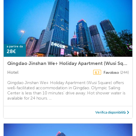
a partire da
28€
Qingdao Jinshan We+ Holiday Apartment (Wusi Square)
Hotel
Favoloso
(244)
8,3
Qingdao Jinshan We+ Holiday Apartment (Wusi Square) offers
well-facilitated accommodation in Qingdao. Olympic Sailing
Center is less than 10 minutes' drive away. Hot shower water is
available for 24 hours. ...
Verifica disponibilità