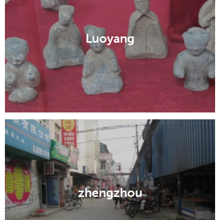
Luoyang
zhengzhou