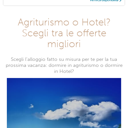
Verifica disponibilità
Agriturismo o Hotel?
Scegli tra le offerte
migliori
Scegli l’alloggio fatto su misura per te per la tua
prossima vacanza: dormire in agriturismo o dormire
in Hotel?