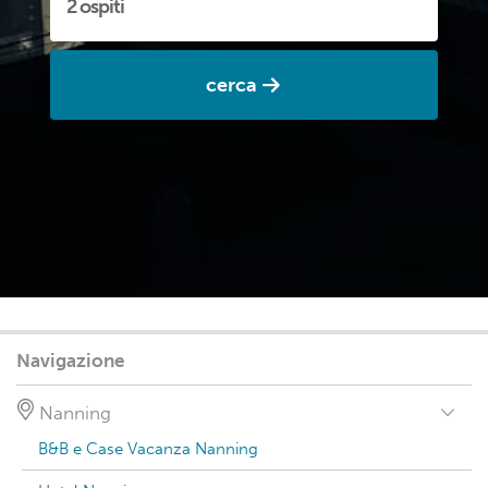
cerca
Navigazione
Nanning
B&B e Case Vacanza Nanning