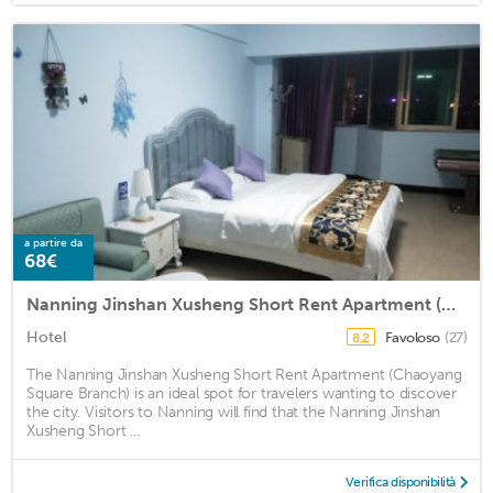
a partire da
68€
Nanning Jinshan Xusheng Short Rent Apartment (Chaoyang Square Branch)
Hotel
Favoloso
(27)
8,2
The Nanning Jinshan Xusheng Short Rent Apartment (Chaoyang
Square Branch) is an ideal spot for travelers wanting to discover
the city. Visitors to Nanning will find that the Nanning Jinshan
Xusheng Short ...
Verifica disponibilità