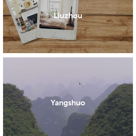
Liuzhou
Yangshuo