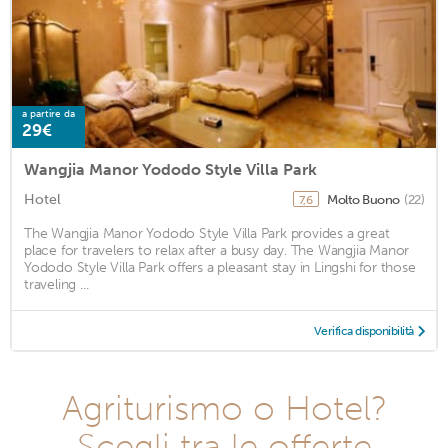
a partire da
29€
Wangjia Manor Yododo Style Villa Park
Hotel
Molto Buono
(22)
7,6
The Wangjia Manor Yododo Style Villa Park provides a great
place for travelers to relax after a busy day. The Wangjia Manor
Yododo Style Villa Park offers a pleasant stay in Lingshi for those
traveling ...
Verifica disponibilità
Agriturismo o Hotel?
Scegli tra le offerte