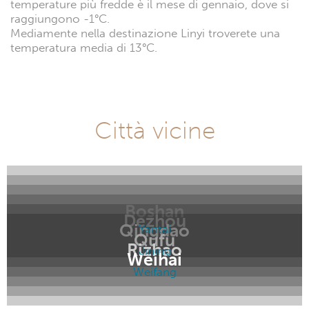
temperature più fredde è il mese di gennaio, dove si
raggiungono -1°C.
Mediamente nella destinazione Linyi troverete una
temperatura media di 13°C.
Città vicine
Boshan
Dezhou
Qingdao
Yantai
Qufu
Rizhao
Jining
Weihai
Weifang