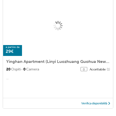
a partire da
29€
Yinghan Apartment (Linyi Luozhuang Guohua New Town)
·
20
Ospiti
0
Camera
Accettabile
(1)
0
...
Verifica disponibilità