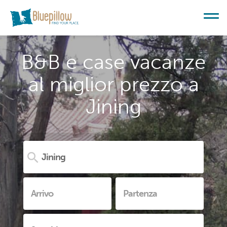
B&B e case vacanze
al miglior prezzo a
Jining