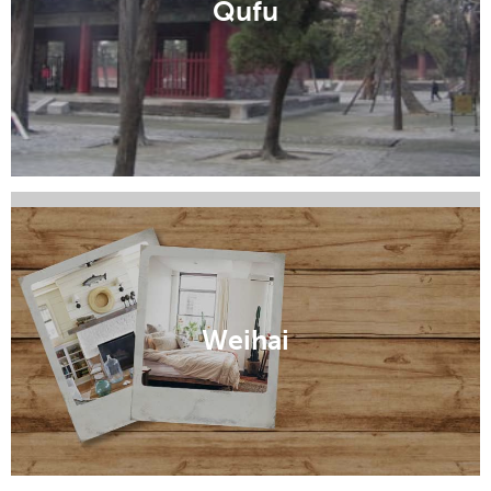
Qufu
Rizhao