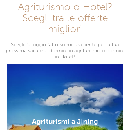
Agriturismo o Hotel?
Scegli tra le offerte
migliori
Scegli l’alloggio fatto su misura per te per la tua
prossima vacanza: dormire in agriturismo o dormire
in Hotel?
Agriturismi a Jining