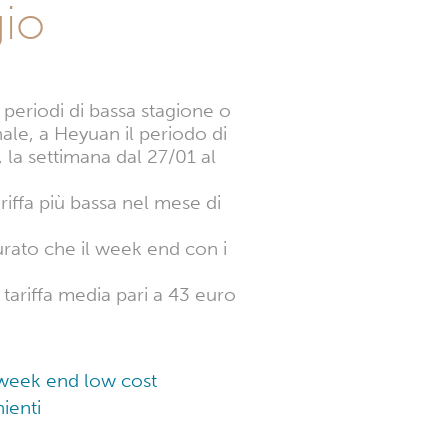
gio
i periodi di bassa stagione o
nale, a Heyuan il periodo di
, la settimana dal 27/01 al
ariffa più bassa nel mese di
rato che il week end con i
 tariffa media pari a 43 euro
n week end low cost
ienti