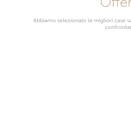
Offe
Abbiamo selezionato le migliori case v
confrontan