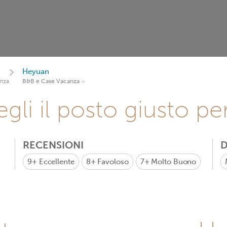
Heyuan
nza
B&B e Case Vacanza
gli il posto giusto pe
RECENSIONI
D
9+
Eccellente
8+
Favoloso
7+
Molto Buono