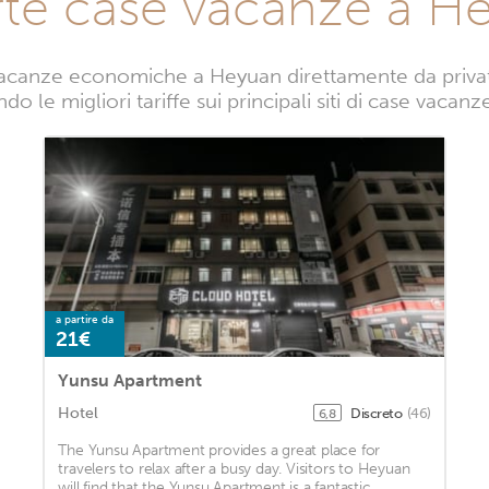
rte case vacanze a H
acanze economiche a Heyuan direttamente da privati.
do le migliori tariffe sui principali siti di case vacan
a partire da
21€
Yunsu Apartment
Hotel
Discreto
(46)
6,8
The Yunsu Apartment provides a great place for
travelers to relax after a busy day. Visitors to Heyuan
will find that the Yunsu Apartment is a fantastic