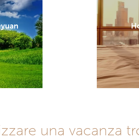
eyuan
Ho
zare una vacanza tro