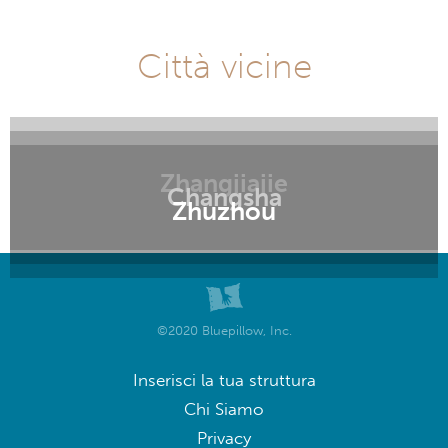
Città vicine
Zhangjiajie
Changsha
Zhuzhou
©2020 Bluepillow, Inc.
Inserisci la tua struttura
Chi Siamo
Privacy