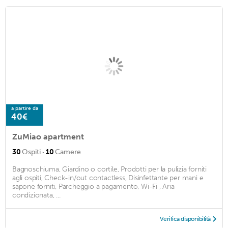
a partire da
40€
ZuMiao apartment
·
30
Ospiti
10
Camere
Bagnoschiuma, Giardino o cortile, Prodotti per la pulizia forniti
agli ospiti, Check-in/out contactless, Disinfettante per mani e
sapone forniti, Parcheggio a pagamento, Wi-Fi , Aria
condizionata, ...
Verifica disponibilità