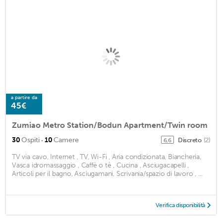
a partire da
45€
Zumiao Metro Station/Bodun Apartment/Twin room
·
30
Ospiti
10
Camere
Discreto
(2)
6,6
TV via cavo, Internet , TV, Wi-Fi , Aria condizionata, Biancheria,
Vasca idromassaggio , Caffè o tè , Cucina , Asciugacapelli ,
Articoli per il bagno, Asciugamani, Scrivania/spazio di lavoro , ...
Verifica disponibilità