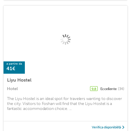
a partire da
41€
Liyu Hostel
Hotel
Eccellente
(34)
9,8
The Liyu Hostel is an ideal spot for travelers wanting to discover
the city. Visitors to Foshan will find that the Liyu Hostel is a
fantastic accommodation choice. ...
Verifica disponibilità