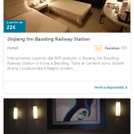
a partire da
22€
Jinjiang Inn Baoding Railway Station
Hotel
Favoloso
(37)
8,4
Interamente coperto dal WiFi gratuito, il Jinjiang Inn Baoding
Railway Station si trova a Baoding. Tutte le camere sono dotate
di aria condizionata e bagno privato. ...
Verifica disponibilità