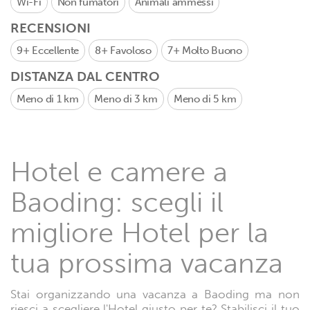
Wi-Fi
Non fumatori
Animali ammessi
RECENSIONI
9+
Eccellente
8+
Favoloso
7+
Molto Buono
DISTANZA DAL CENTRO
Meno di 1 km
Meno di 3 km
Meno di 5 km
Hotel e camere a
Baoding: scegli il
migliore Hotel per la
tua prossima vacanza
Stai organizzando una vacanza a Baoding ma non
riesci a scegliere l'Hotel giusto per te? Stabilisci il tuo