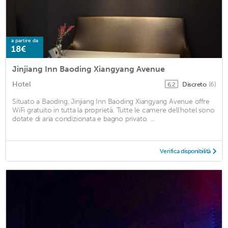
a partire da
18€
Jinjiang Inn Baoding Xiangyang Avenue
Hotel
Discreto
(6)
6,2
Situato a Baoding, Jinjiang Inn Baoding Xiangyang Avenue offre
WiFi gratuito in tutta la proprietà. Tutte le camere dell'hotel sono
dotate di aria condizionata e bagno privato. ...
Verifica disponibilità