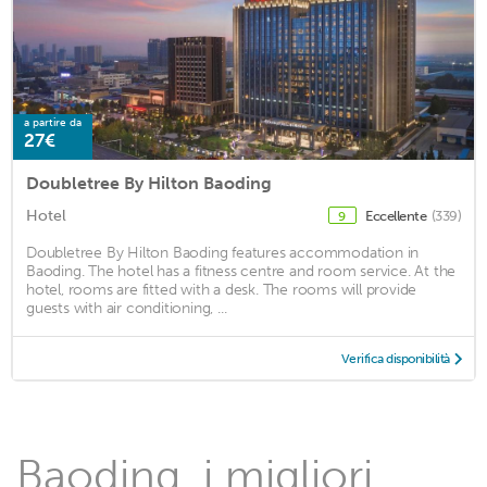
a partire da
27€
Doubletree By Hilton Baoding
Hotel
Eccellente
(339)
9
Doubletree By Hilton Baoding features accommodation in
Baoding. The hotel has a fitness centre and room service. At the
hotel, rooms are fitted with a desk. The rooms will provide
guests with air conditioning, ...
Verifica disponibilità
Baoding, i migliori