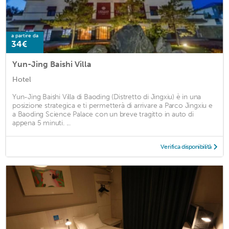
a partire da
34€
Yun-Jing Baishi Villa
Hotel
Yun-Jing Baishi Villa di Baoding (Distretto di Jingxiu) è in una
posizione strategica e ti permetterà di arrivare a Parco Jingxiu e
a Baoding Science Palace con un breve tragitto in auto di
appena 5 minuti. ...
Verifica disponibilità