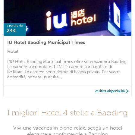
a partire da
24€
IU Hotel Baoding Municipal Times
Hotel
L'IU Hotel Baoding Municipal Times offre sistemazioni a Baoding.
Le camere sono dotate di TV. Le camere sono dotate di
bollitore. Le camere sono dotate di bagno privato. Per vostra
comodità, potrete usufruire ...
Verifica disponibilità
I migliori Hotel 4 stelle a Baoding
Vivi una vacanza in pieno relax, scegli un hotel
elegante e confortevole a Baoding