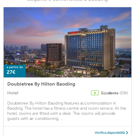
a partire da
27€
Doubletree By Hilton Baoding
Hotel
Eccellente
(339)
9
Doubletree By Hilton Baoding features accommodation in
Baoding. The hotel has a fitness centre and room service. At the
hotel, rooms are fitted with a desk. The rooms will provide
guests with air conditioning, ...
Verifica disponibilità