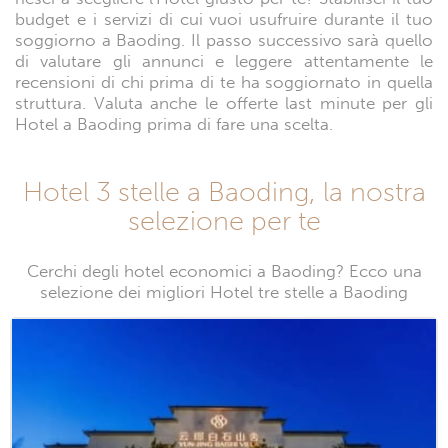
budget e i servizi di cui vuoi usufruire durante il tuo
soggiorno a Baoding. Il passo successivo sarà quello
di valutare gli annunci e leggere attentamente le
recensioni di chi prima di te ha soggiornato in quella
struttura. Valuta anche le offerte last minute per gli
Hotel a Baoding prima di fare una scelta.
Hotel 3 stelle a Baoding, la nostra
selezione per te
Cerchi degli hotel economici a Baoding? Ecco una
selezione dei migliori Hotel tre stelle a Baoding