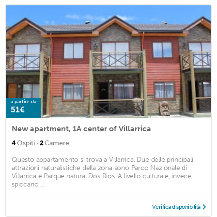
a partire da
51€
New apartment, 1A center of Villarrica
·
4
Ospiti
2
Camere
Questo appartamento si trova a Villarrica. Due delle principali
attrazioni naturalistiche della zona sono Parco Nazionale di
Villarrica e Parque natural Dos Rios. A livello culturale, invece,
spiccano ...
Verifica disponibilità