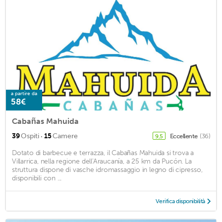
a partire da
58€
Cabañas Mahuida
·
39
Ospiti
15
Camere
Eccellente
(36)
9,5
Dotato di barbecue e terrazza, il Cabañas Mahuida si trova a
Villarrica, nella regione dell'Araucanía, a 25 km da Pucón. La
struttura dispone di vasche idromassaggio in legno di cipresso,
disponibili con ...
Verifica disponibilità