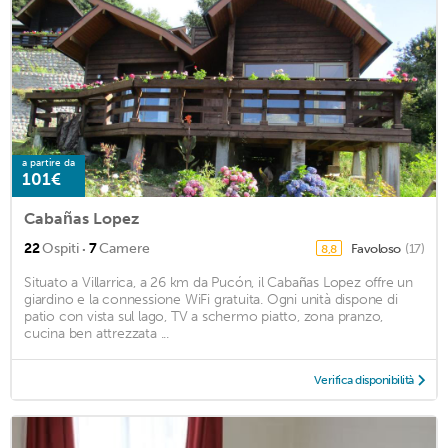
a partire da
101€
Cabañas Lopez
·
22
Ospiti
7
Camere
Favoloso
(17)
8,8
Situato a Villarrica, a 26 km da Pucón, il Cabañas Lopez offre un
giardino e la connessione WiFi gratuita. Ogni unità dispone di
patio con vista sul lago, TV a schermo piatto, zona pranzo,
cucina ben attrezzata ...
Verifica disponibilità