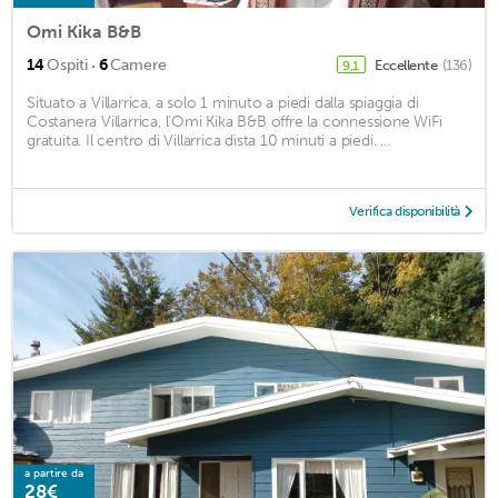
Omi Kika B&B
·
14
Ospiti
6
Camere
Eccellente
(136)
9,1
Situato a Villarrica, a solo 1 minuto a piedi dalla spiaggia di
Costanera Villarrica, l'Omi Kika B&B offre la connessione WiFi
gratuita. Il centro di Villarrica dista 10 minuti a piedi. ...
Verifica disponibilità
a partire da
28€