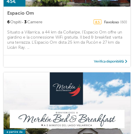
45€
Espacio Om
·
6
Ospiti
3
Camere
Favoloso
(60)
8,5
Situato a Villarrica, a 44 km da Coñaripe, l'Espacio Om offre un
giardino e la connessione WiFi gratuita. Il bed & breakfast vanta
una terrazza. L'Espacio Om dista 25 km da Pucón e 27 km da
Licán Ray. ...
Verifica disponibilità
a partire da