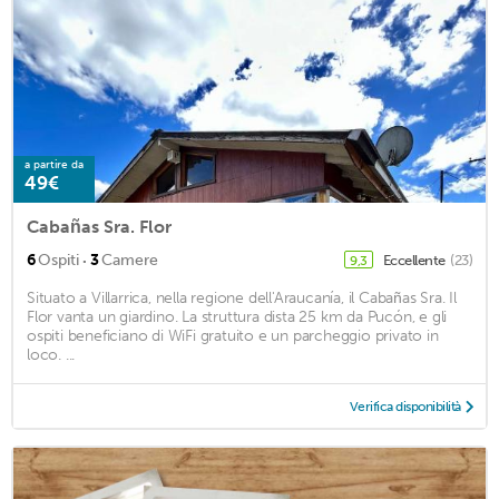
a partire da
49€
Cabañas Sra. Flor
·
6
Ospiti
3
Camere
Eccellente
(23)
9,3
Situato a Villarrica, nella regione dell'Araucanía, il Cabañas Sra. Il
Flor vanta un giardino. La struttura dista 25 km da Pucón, e gli
ospiti beneficiano di WiFi gratuito e un parcheggio privato in
loco. ...
Verifica disponibilità