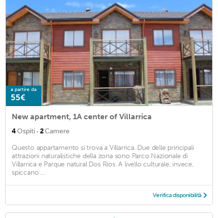
a partire da
55€
New apartment, 1A center of Villarrica
·
4
Ospiti
2
Camere
Questo appartamento si trova a Villarrica. Due delle principali
attrazioni naturalistiche della zona sono Parco Nazionale di
Villarrica e Parque natural Dos Rios. A livello culturale, invece,
spiccano ...
Verifica disponibilità