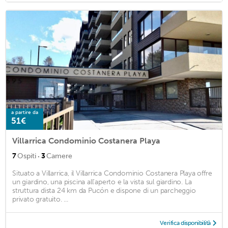
a partire da
51€
Villarrica Condominio Costanera Playa
·
7
Ospiti
3
Camere
Situato a Villarrica, il Villarrica Condominio Costanera Playa offre
un giardino, una piscina all'aperto e la vista sul giardino. La
struttura dista 24 km da Pucón e dispone di un parcheggio
privato gratuito. ...
Verifica disponibilità