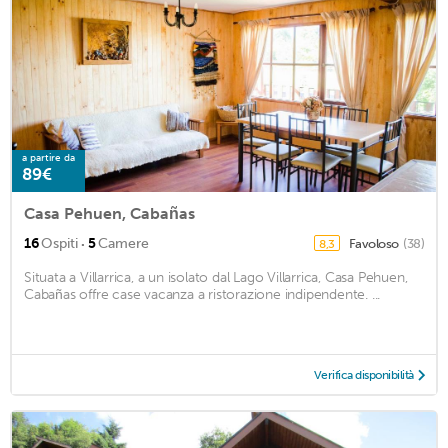
a partire da
89€
Casa Pehuen, Cabañas
·
16
Ospiti
5
Camere
Favoloso
(38)
8,3
Situata a Villarrica, a un isolato dal Lago Villarrica, Casa Pehuen,
Cabañas offre case vacanza a ristorazione indipendente. ...
Verifica disponibilità