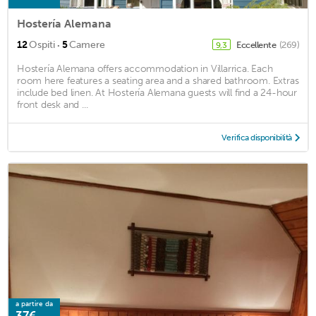
Hostería Alemana
·
12
Ospiti
5
Camere
Eccellente
(269)
9,3
Hostería Alemana offers accommodation in Villarrica. Each
room here features a seating area and a shared bathroom. Extras
include bed linen. At Hostería Alemana guests will find a 24-hour
front desk and ...
Verifica disponibilità
a partire da
37€