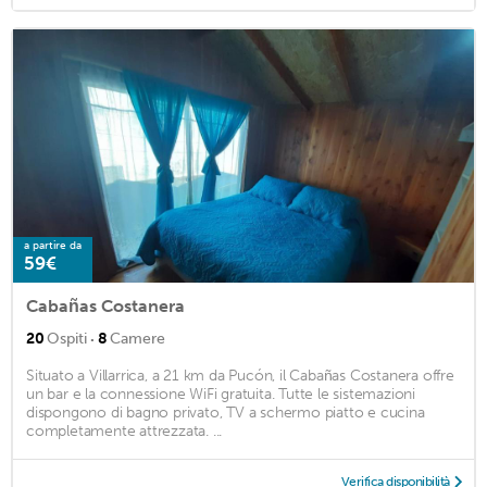
a partire da
59€
Cabañas Costanera
·
20
Ospiti
8
Camere
Situato a Villarrica, a 21 km da Pucón, il Cabañas Costanera offre
un bar e la connessione WiFi gratuita. Tutte le sistemazioni
dispongono di bagno privato, TV a schermo piatto e cucina
completamente attrezzata. ...
Verifica disponibilità