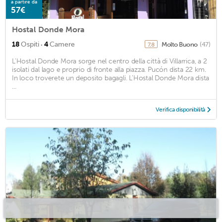
a partire da
57€
Hostal Donde Mora
·
18
Ospiti
4
Camere
Molto Buono
(47)
7,8
L'Hostal Donde Mora sorge nel centro della città di Villarrica, a 2
isolati dal lago e proprio di fronte alla piazza. Pucón dista 22 km.
In loco troverete un deposito bagagli. L'Hostal Donde Mora dista
...
Verifica disponibilità