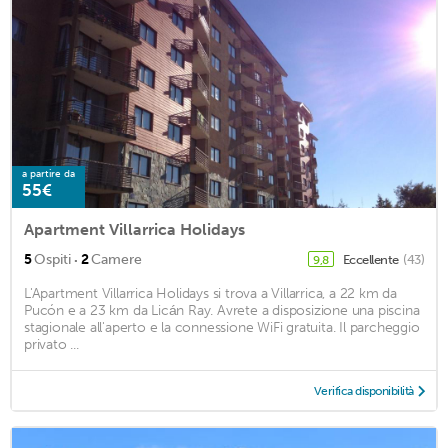
a partire da
55€
Apartment Villarrica Holidays
·
5
Ospiti
2
Camere
Eccellente
(43)
9,8
L'Apartment Villarrica Holidays si trova a Villarrica, a 22 km da
Pucón e a 23 km da Licán Ray. Avrete a disposizione una piscina
stagionale all'aperto e la connessione WiFi gratuita. Il parcheggio
privato ...
Verifica disponibilità