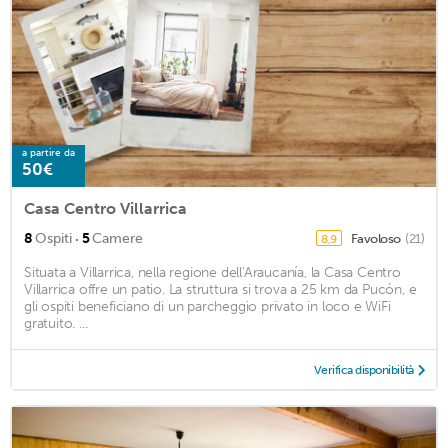
a partire da
50€
Casa Centro Villarrica
·
8
Ospiti
5
Camere
Favoloso
(21)
8,9
Situata a Villarrica, nella regione dell'Araucanía, la Casa Centro
Villarrica offre un patio. La struttura si trova a 25 km da Pucón, e
gli ospiti beneficiano di un parcheggio privato in loco e WiFi
gratuito. ...
Verifica disponibilità