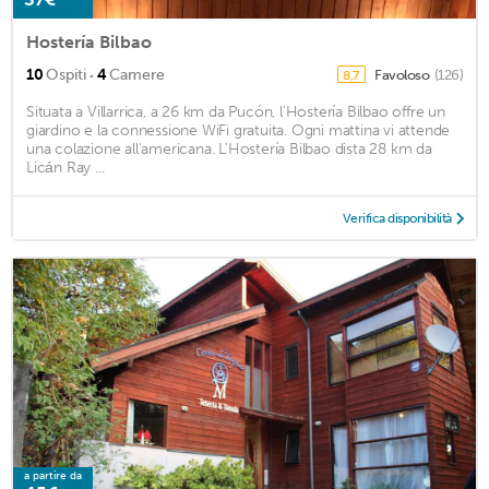
Hostería Bilbao
·
10
Ospiti
4
Camere
Favoloso
(126)
8,7
Situata a Villarrica, a 26 km da Pucón, l'Hostería Bilbao offre un
giardino e la connessione WiFi gratuita. Ogni mattina vi attende
una colazione all'americana. L'Hostería Bilbao dista 28 km da
Licán Ray ...
Verifica disponibilità
a partire da