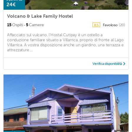
24€
Volcano & Lake Family Hostel
·
15
Ospiti
5
Camere
Favoloso
(20)
8,5
Affacciato sul vulcano, l'Hostal Cutipay è un ostello a
conduzione familiare situato a Villarrica, proprio di fronte al Lago
Villarrica. A vostra disposizione anche un giardino, una terrazza e
attrezzature ...
Verifica disponibilità