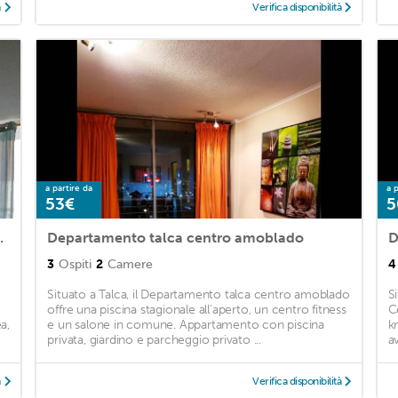
à
Verifica disponibilità
a partire da
a p
53€
5
rsidad de Talca.
Departamento talca centro amoblado
D
3
Ospiti
2
Camere
4
Situato a Talca, il Departamento talca centro amoblado
S
offre una piscina stagionale all'aperto, un centro fitness
C
a,
e un salone in comune. Appartamento con piscina
k
privata, giardino e parcheggio privato ...
av
à
Verifica disponibilità