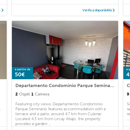
à
Verifica disponibilità
a partire da
a p
50€
4
Departamento Condominio Parque Seminario
C
2
Ospiti
1
Camera
9
Featuring city views, Departamento Condominio
S
.
Parque Seminario features accommodation with a
s
terrace and a patio, around 4.7 km from Culenar.
r
Located 4.3 km from Lircay Abajo, the property
...
provides a garden ...