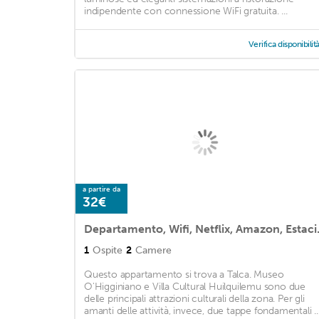
indipendente con connessione WiFi gratuita. ...
Verifica disponibilit
a partire da
32€
Departamento, 
1
Ospite
2
Camere
Questo appartamento si trova a Talca. Museo
O'Higginiano e Villa Cultural Huilquilemu sono due
delle principali attrazioni culturali della zona. Per gli
amanti delle attività, invece, due tappe fondamentali ..