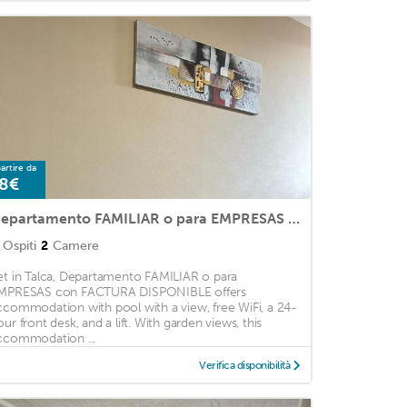
artire da
8€
Departamento FAMILIAR o para EMPRESAS con FACTURA DISPONIBLE
Ospiti
2
Camere
et in Talca, Departamento FAMILIAR o para
MPRESAS con FACTURA DISPONIBLE offers
ccommodation with pool with a view, free WiFi, a 24-
our front desk, and a lift. With garden views, this
ccommodation ...
Verifica disponibilità