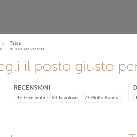
Talca
a
B&B e Case Vacanza
gli il posto giusto pe
RECENSIONI
D
9+
Eccellente
8+
Favoloso
7+
Molto Buono