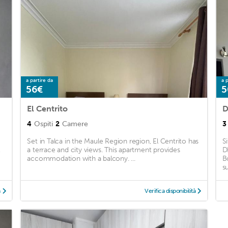
a partire da
a p
56€
5
El Centrito
D
4
Ospiti
2
Camere
3
Set in Talca in the Maule Region region, El Centrito has
S
,
a terrace and city views. This apartment provides
D
accommodation with a balcony. ...
B
su
à
Verifica disponibilità