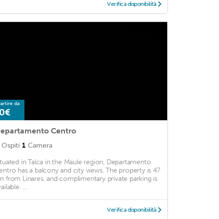
Verifica disponibilità
artire da
0€
epartamento Centro
Ospiti
1
Camera
ituated in Talca in the Maule region, Departamento
entro has a balcony and city views. The property is 47
m from Linares, and complimentary private parking is
ailable. ...
Verifica disponibilità