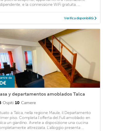
ndipendente, e la connessione WiFi gratuita. ...
Verifica disponibilità
artire da
0€
asa y departamentos amoblados Talca
6
Ospiti
10
Camere
ituato a Talca, nella regione Maule, il Departamento
rimer piso. Completa l'offerta del Full amoblado en
alca un giardino. Avrete a disposizione una cucina
ompletamente attrezzata. L'alloggio presenta ...