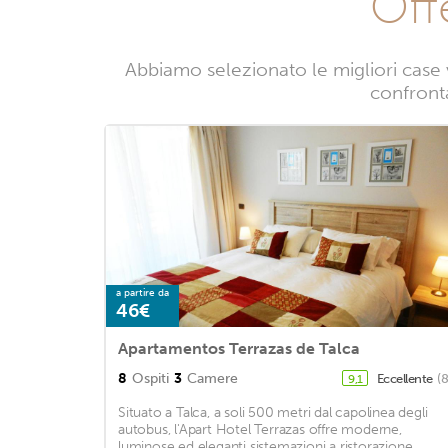
Off
Abbiamo selezionato le migliori case 
confronta
a partire da
46€
Apartamentos Terrazas de Talca
8
Ospiti
3
Camere
Eccellente
(
9,1
Situato a Talca, a soli 500 metri dal capolinea degli
autobus, l'Apart Hotel Terrazas offre moderne,
luminose ed eleganti sistemazioni a ristorazione