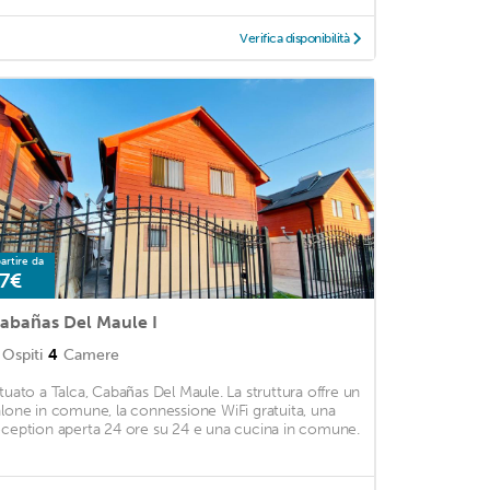
Verifica disponibilità
artire da
7€
abañas Del Maule I
Ospiti
4
Camere
ituato a Talca, Cabañas Del Maule. La struttura offre un
alone in comune, la connessione WiFi gratuita, una
eception aperta 24 ore su 24 e una cucina in comune.