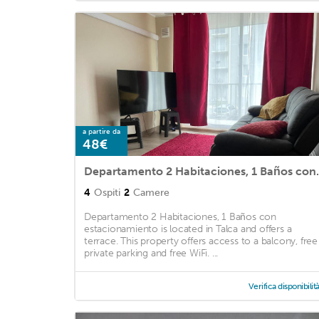
a partire da
48€
Departamento 2 Ha
4
Ospiti
2
Camere
Departamento 2 Habitaciones, 1 Baños con
estacionamiento is located in Talca and offers a
terrace. This property offers access to a balcony, free
private parking and free WiFi. ...
Verifica disponibilit