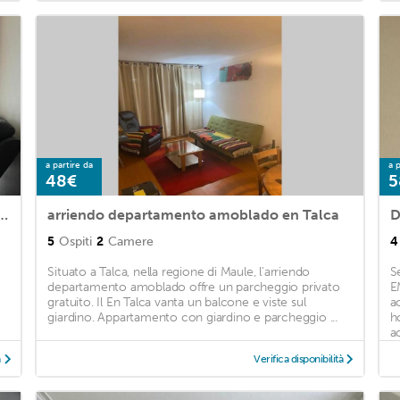
a partire da
a p
48€
5
bitaciones, 1 Baños con estacionamiento
arriendo departamento amoblado en Talca
5
Ospiti
2
Camere
4
Situato a Talca, nella regione di Maule, l'arriendo
S
departamento amoblado offre un parcheggio privato
E
gratuito. Il En Talca vanta un balcone e viste sul
a
giardino. Appartamento con giardino e parcheggio ...
h
a
à
Verifica disponibilità