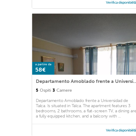
Verifica disponibilit
a partire da
58€
Departamento Amoblado frente a Unive
5
Ospiti
3
Camere
Departamento Amoblado frente a Universidad de
Talca. Is situated in Talca. The apartment features 3
bedrooms, 2 bathrooms, a flat-screen TV, a dining are
a fully equipped kitchen, and a balcony with ...
Verifica disponibilit