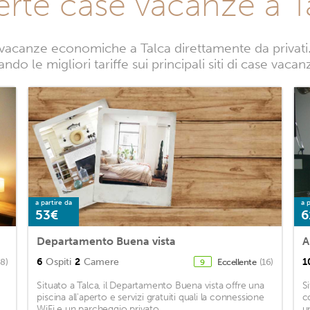
erte case vacanze a T
vacanze economiche a Talca direttamente da privati. 
ndo le migliori tariffe sui principali siti di case vacan
a partire da
a p
53€
6
Departamento Buena vista
A
6
Ospiti
2
Camere
1
88)
Eccellente
(16)
9
Situato a Talca, il Departamento Buena vista offre una
S
piscina all'aperto e servizi gratuiti quali la connessione
c
WiFi e un parcheggio privato. ...
u