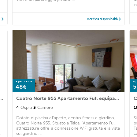
i
à
Verifica disponibilità
a partire da
a p
48€
5
Wifi, Netflix, Amazon, Estacionamiento vigilado
Cuatro Norte 955 Apartamento Full equipado
C
4
Ospiti
3
Camere
1
Dotato di piscina all'aperto, centro fitness e giardino,
S
Cuatro Norte 955. Situato a Talca, l'Apartamento Full
p
attrezzature offre la connessione WiFi gratuita e la vista
T
.
sul giardino. ...
c