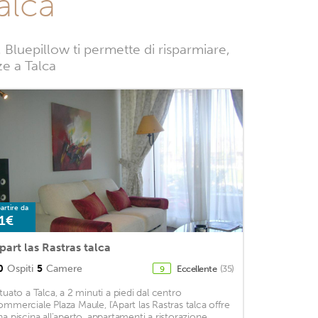
alca
Bluepillow ti permette di risparmiare,
ze a Talca
artire da
1€
part las Rastras talca
0
Ospiti
5
Camere
Eccellente
(35)
9
ituato a Talca, a 2 minuti a piedi dal centro
ommerciale Plaza Maule, l'Apart las Rastras talca offre
na piscina all'aperto, appartamenti a ristorazione