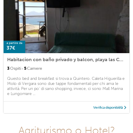
a partire da
37€
Habitacion con baño privado y balcon, playa las Conchitas y Parque de Quintero
·
3
Ospiti
5
Camere
Questo bed and breakfast si trova a Quintero. Caleta Higuerilla e
Molo di Vergara sono due tappe fondamentali per chi ama le
attività. Per un po' di sano shopping, invece, ci sono Mall Marina
e Lungomare ...
Verifica disponibilità
Agriturismo o Hotel?