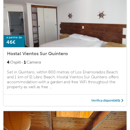
a partire da
46€
Hostal Vientos Sur Quintero
·
4
Ospiti
1
Camera
Set in Quintero, within 800 metres of Los Enamorados Beach
and 1 km of El Libro Beach, Hostal Vientos Sur Quintero offers
accommodation with a garden and free WiFi throughout the
property as well as free ...
Verifica disponibilità