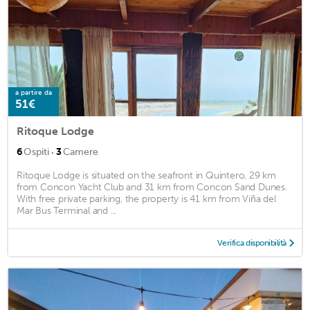
a partire da
51€
Ritoque Lodge
·
6
Ospiti
3
Camere
Ritoque Lodge is situated on the seafront in Quintero, 29 km
from Concon Yacht Club and 31 km from Concon Sand Dunes.
With free private parking, the property is 41 km from Viña del
Mar Bus Terminal and ...
Verifica disponibilità