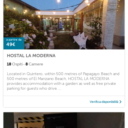
a partire da
49€
HOSTAL LA MODERNA
·
18
Ospiti
8
Camere
Located in Quintero, within 500 metres of Papagayo Beach and
500 metres of El Manzano Beach, HOSTAL LA MODERNA
provides accommodation with a garden as well as free private
parking for guests who drive. ...
Verifica disponibilità