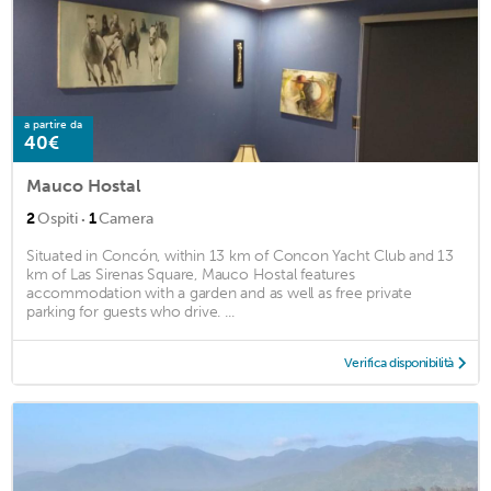
a partire da
40€
Mauco Hostal
·
2
Ospiti
1
Camera
Situated in Concón, within 13 km of Concon Yacht Club and 13
km of Las Sirenas Square, Mauco Hostal features
accommodation with a garden and as well as free private
parking for guests who drive. ...
Verifica disponibilità