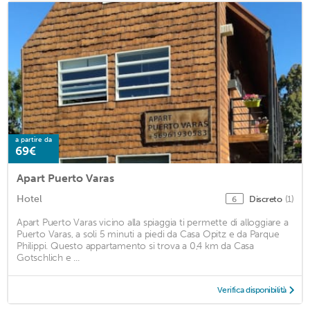
a partire da
69€
Apart Puerto Varas
Hotel
Discreto
(1)
6
Apart Puerto Varas vicino alla spiaggia ti permette di alloggiare a
Puerto Varas, a soli 5 minuti a piedi da Casa Opitz e da Parque
Philippi. Questo appartamento si trova a 0,4 km da Casa
Gotschlich e ...
Verifica disponibilità