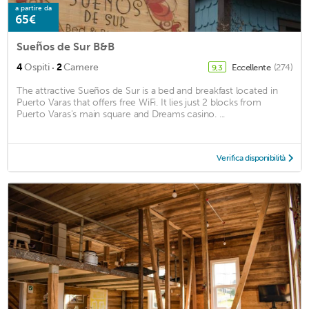
a partire da
65€
Sueños de Sur B&B
·
4
Ospiti
2
Camere
Eccellente
(274)
9,3
The attractive Sueños de Sur is a bed and breakfast located in
Puerto Varas that offers free WiFi. It lies just 2 blocks from
Puerto Varas's main square and Dreams casino. ...
Verifica disponibilità