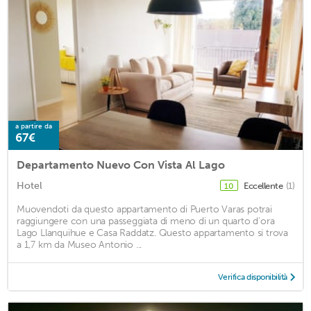
a partire da
67€
Departamento Nuevo Con Vista Al Lago
Hotel
Eccellente
(1)
10
Muovendoti da questo appartamento di Puerto Varas potrai
raggiungere con una passeggiata di meno di un quarto d'ora
Lago Llanquihue e Casa Raddatz. Questo appartamento si trova
a 1,7 km da Museo Antonio ...
Verifica disponibilità