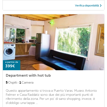
Verifica disponibilità
a partire da
399€
Department with hot tub
·
5
Ospiti
1
Camera
Questo appartamento si trova a Puerto Varas. Museo Antonio
Felmer e Casa Raddatz sono due dei più importanti punti di
riferimento della zona. Per un po' di sano shopping, invece, è
d'obbligo una tappa ...