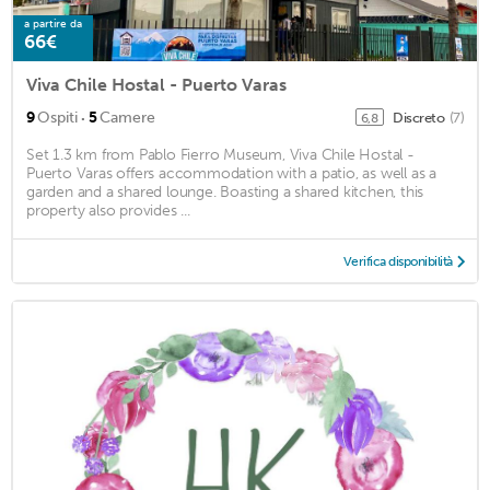
a partire da
66€
Viva Chile Hostal - Puerto Varas
·
9
Ospiti
5
Camere
Discreto
(7)
6,8
Set 1.3 km from Pablo Fierro Museum, Viva Chile Hostal -
Puerto Varas offers accommodation with a patio, as well as a
garden and a shared lounge. Boasting a shared kitchen, this
property also provides ...
Verifica disponibilità