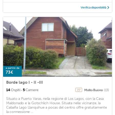
Verifica disponibilità
a partire da
73€
Borde lago I - II -III
·
14
Ospiti
5
Camere
Molto Buono
(13)
7,7
Situato a Puerto Varas, nella regione di Los Lagos, con la Casa
Maldonado e la Gotschlich House. Situata nelle vicinanze, la
Cabaña Lago Llanquihue a pocas del centro offre gratuitamente
la connessione ...