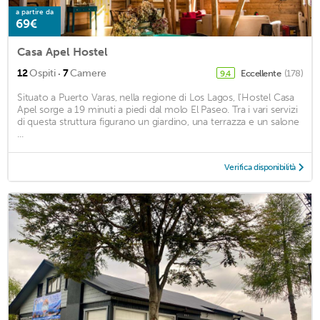
a partire da
69€
Casa Apel Hostel
·
12
Ospiti
7
Camere
Eccellente
(178)
9,4
Situato a Puerto Varas, nella regione di Los Lagos, l'Hostel Casa
Apel sorge a 19 minuti a piedi dal molo El Paseo. Tra i vari servizi
di questa struttura figurano un giardino, una terrazza e un salone
...
Verifica disponibilità