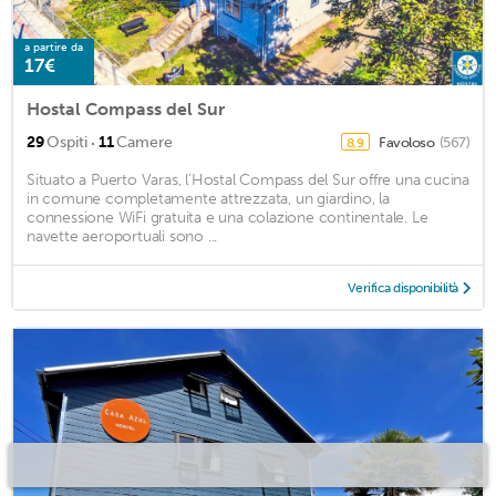
a partire da
17€
Hostal Compass del Sur
·
29
Ospiti
11
Camere
Favoloso
(567)
8,9
Situato a Puerto Varas, l'Hostal Compass del Sur offre una cucina
in comune completamente attrezzata, un giardino, la
connessione WiFi gratuita e una colazione continentale. Le
navette aeroportuali sono ...
Verifica disponibilità