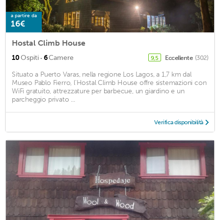
a partire da
16€
Hostal Climb House
·
10
Ospiti
6
Camere
Eccellente
(302)
9,5
Situato a Puerto Varas, nella regione Los Lagos, a 1,7 km dal
Museo Pablo Fierro, l'Hostal Climb House offre sistemazioni con
WiFi gratuito, attrezzature per barbecue, un giardino e un
parcheggio privato ...
Verifica disponibilità