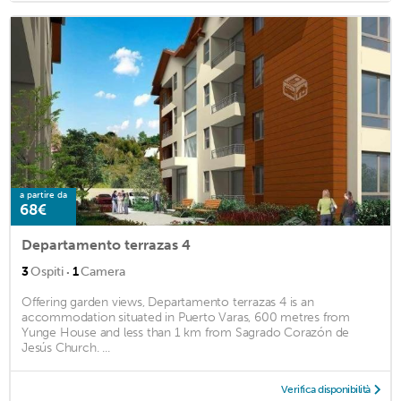
a partire da
68€
Departamento terrazas 4
·
3
Ospiti
1
Camera
Offering garden views, Departamento terrazas 4 is an
accommodation situated in Puerto Varas, 600 metres from
Yunge House and less than 1 km from Sagrado Corazón de
Jesús Church. ...
Verifica disponibilità