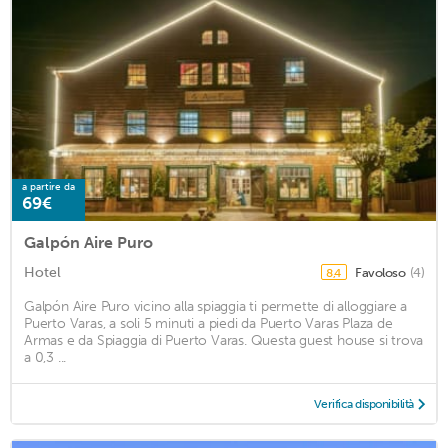
a partire da
69€
Galpón Aire Puro
Hotel
Favoloso
(4)
8,4
Galpón Aire Puro vicino alla spiaggia ti permette di alloggiare a
Puerto Varas, a soli 5 minuti a piedi da Puerto Varas Plaza de
Armas e da Spiaggia di Puerto Varas. Questa guest house si trova
a 0,3 ...
Verifica disponibilità