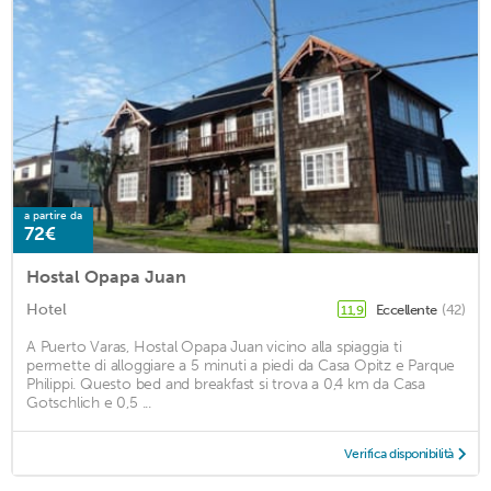
a partire da
72€
Hostal Opapa Juan
Hotel
Eccellente
(42)
11,9
A Puerto Varas, Hostal Opapa Juan vicino alla spiaggia ti
permette di alloggiare a 5 minuti a piedi da Casa Opitz e Parque
Philippi. Questo bed and breakfast si trova a 0,4 km da Casa
Gotschlich e 0,5 ...
Verifica disponibilità