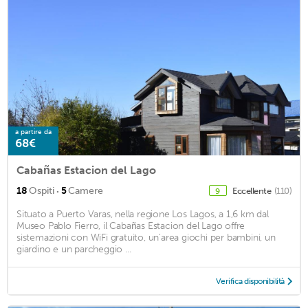
a partire da
68€
Cabañas Estacion del Lago
·
18
Ospiti
5
Camere
Eccellente
(110)
9
Situato a Puerto Varas, nella regione Los Lagos, a 1,6 km dal
Museo Pablo Fierro, il Cabañas Estacion del Lago offre
sistemazioni con WiFi gratuito, un'area giochi per bambini, un
giardino e un parcheggio ...
Verifica disponibilità