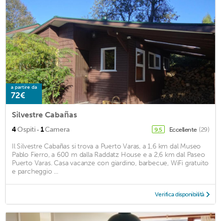
a partire da
72€
Silvestre Cabañas
·
4
Ospiti
1
Camera
Eccellente
(29)
9,5
Il Silvestre Cabañas si trova a Puerto Varas, a 1,6 km dal Museo
Pablo Fierro, a 600 m dalla Raddatz House e a 2,6 km dal Paseo
Puerto Varas. Casa vacanze con giardino, barbecue, WiFi gratuito
e parcheggio ...
Verifica disponibilità