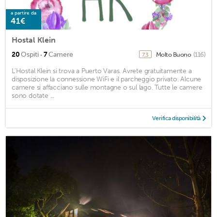
a partire da
41€
Hostal Klein
·
20
Ospiti
7
Camere
Molto Buono
(116)
7,3
L'Hostal Klein si trova a Puerto Varas. Avrete gratuitamente a
disposizione la connessione WiFi e il parcheggio privato. Alcune
camere si affacciano sulle montagne o sul lago. Tutte le camere
sono dotate ...
Verifica disponibilità