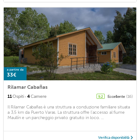
a partire da
33€
Rilamar Cabañas
·
11
Ospiti
4
Camere
Eccellente
(16)
9,2
Il Rilamar Cabañas è una struttura a conduzione familiare situata
a 3,5 km da Puerto Varas. La struttura offre l'accesso al fiume
Maullín e un parcheggio privato gratuito in loco. ...
Verifica disponibilità