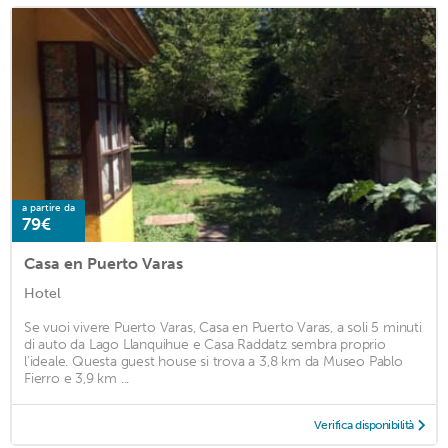
a partire da
79€
Casa en Puerto Varas
Hotel
Se vuoi vivere Puerto Varas, Casa en Puerto Varas, a soli 5 minuti
di auto da Lago Llanquihue e Casa Raddatz sembra proprio
l'ideale. Questa guest house si trova a 3,8 km da Museo Pablo
Fierro e 3,9 km ...
Verifica disponibilità