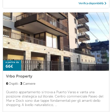
Verifica disponibilità
a partire da
66€
Vrbo Property
·
6
Ospiti
3
Camere
Questo appartamento si trova a Puerto Varas e vanta una
posizione strategica sul litorale. Centro commerciale Paseo del
Mar e Dock sono due tappe fondamentali per gli amanti dello
shopping. A livello naturalistico, ...