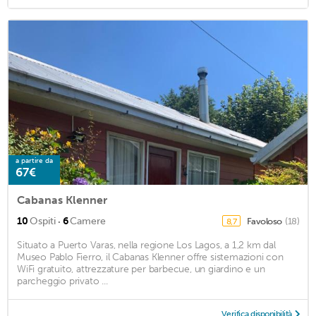
a partire da
67€
Cabanas Klenner
·
10
Ospiti
6
Camere
Favoloso
(18)
8,7
Situato a Puerto Varas, nella regione Los Lagos, a 1,2 km dal
Museo Pablo Fierro, il Cabanas Klenner offre sistemazioni con
WiFi gratuito, attrezzature per barbecue, un giardino e un
parcheggio privato ...
Verifica disponibilità