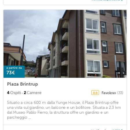
a partire da
73€
Plaza Brintrup
·
4
Ospiti
2
Camere
Favoloso
(33)
8,8
Situato a circa 600 m dalla Yunge House, il Plaza Brintrup offre
una vista sul giardino, un balcone e un bollitore. Situata a 2,3 km
dal Museo Pablo Fierro, la struttura offre un giardino e un
parcheggio ...