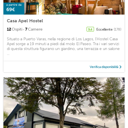
a partire da
69€
Casa Apel Hostel
·
12
Ospiti
7
Camere
Eccellente
(178)
9,4
Situato a Puerto Varas, nella regione di Los Lagos, l'Hostel Casa
Apel sorge a 19 minuti a piedi dal molo El Paseo. Tra i vari servizi
di questa struttura figurano un giardino, una terrazza e un salone
...
Verifica disponibilità