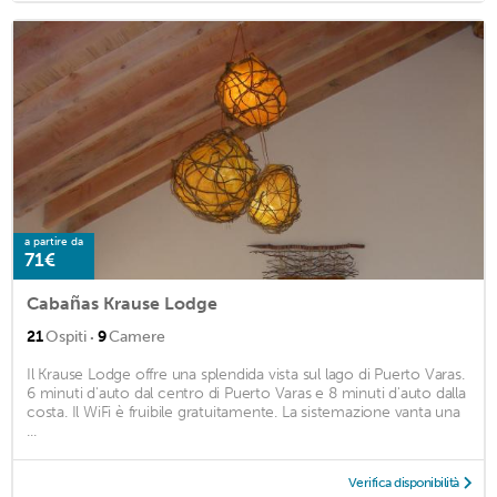
a partire da
71€
Cabañas Krause Lodge
·
21
Ospiti
9
Camere
Il Krause Lodge offre una splendida vista sul lago di Puerto Varas.
6 minuti d'auto dal centro di Puerto Varas e 8 minuti d'auto dalla
costa. Il WiFi è fruibile gratuitamente. La sistemazione vanta una
...
Verifica disponibilità