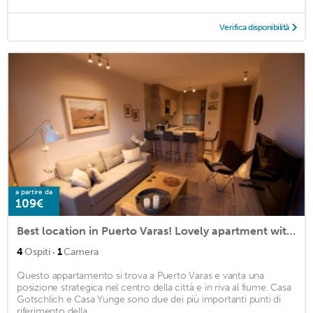
Verifica disponibilità
a partire da
109€
Best location in Puerto Varas! Lovely apartment with 2 baths for up to 4 guests.
·
4
Ospiti
1
Camera
Questo appartamento si trova a Puerto Varas e vanta una
posizione strategica nel centro della città e in riva al fiume. Casa
Gotschlich e Casa Yunge sono due dei più importanti punti di
riferimento della ...