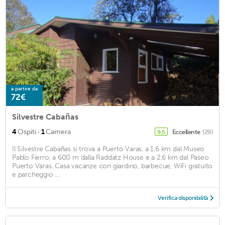
a partire da
72€
Silvestre Cabañas
·
4
Ospiti
1
Camera
Eccellente
(29)
9,5
Il Silvestre Cabañas si trova a Puerto Varas, a 1,6 km dal Museo
Pablo Fierro, a 600 m dalla Raddatz House e a 2,6 km dal Paseo
Puerto Varas. Casa vacanze con giardino, barbecue, WiFi gratuito
e parcheggio ...
Verifica disponibilità