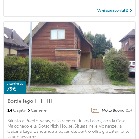
Verifica disponibilità
a partire da
79€
Borde lago I - II -III
·
14
Ospiti
5
Camere
Molto Buono
(13)
7,7
Situato a Puerto Varas, nella regione di Los Lagos, con la Casa
Maldonado e la Gotschlich House. Situata nelle vicinanze, la
Cabaña Lago Llanquihue a pocas del centro offre gratuitamente
la connessione ...