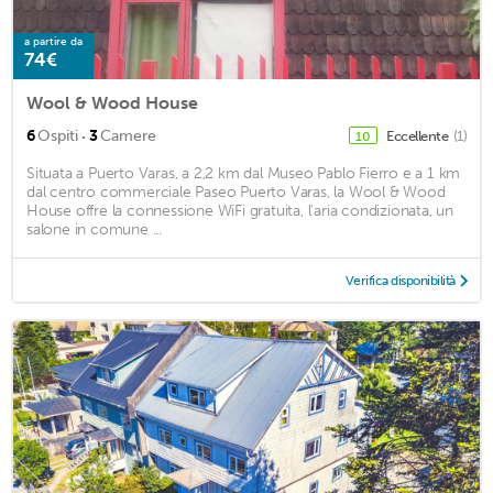
a partire da
74€
Wool & Wood House
·
6
Ospiti
3
Camere
Eccellente
(1)
10
Situata a Puerto Varas, a 2,2 km dal Museo Pablo Fierro e a 1 km
dal centro commerciale Paseo Puerto Varas, la Wool & Wood
House offre la connessione WiFi gratuita, l'aria condizionata, un
salone in comune ...
Verifica disponibilità