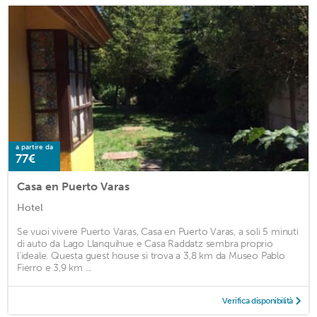
a partire da
77€
Casa en Puerto Varas
Hotel
Se vuoi vivere Puerto Varas, Casa en Puerto Varas, a soli 5 minuti
di auto da Lago Llanquihue e Casa Raddatz sembra proprio
l'ideale. Questa guest house si trova a 3,8 km da Museo Pablo
Fierro e 3,9 km ...
Verifica disponibilità