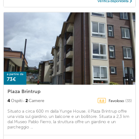
Verifica disponibilità
a partire da
73€
Plaza Brintrup
·
4
Ospiti
2
Camere
Favoloso
(33)
8,8
Situato a circa 600 m dalla Yunge House, il Plaza Brintrup offre
una vista sul giardino, un balcone e un bollitore. Situata a 2,3 km
dal Museo Pablo Fierro, la struttura offre un giardino e un
parcheggio ...