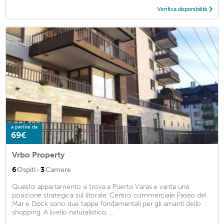
Verifica disponibilità
a partire da
69€
Vrbo Property
·
6
Ospiti
3
Camere
Questo appartamento si trova a Puerto Varas e vanta una
posizione strategica sul litorale. Centro commerciale Paseo del
Mar e Dock sono due tappe fondamentali per gli amanti dello
shopping. A livello naturalistico, ...