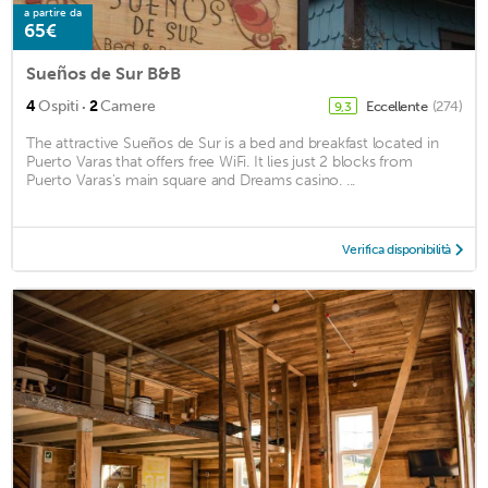
a partire da
65€
Sueños de Sur B&B
·
4
Ospiti
2
Camere
Eccellente
(274)
9,3
The attractive Sueños de Sur is a bed and breakfast located in
Puerto Varas that offers free WiFi. It lies just 2 blocks from
Puerto Varas's main square and Dreams casino. ...
Verifica disponibilità