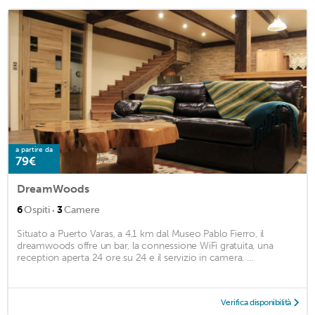
a partire da
79€
DreamWoods
·
6
Ospiti
3
Camere
Situato a Puerto Varas, a 4,1 km dal Museo Pablo Fierro, il
dreamwoods offre un bar, la connessione WiFi gratuita, una
reception aperta 24 ore su 24 e il servizio in camera. ...
Verifica disponibilità