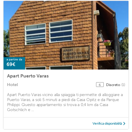
a partire da
69€
Apart Puerto Varas
Hotel
Discreto
(1)
6
Apart Puerto Varas vicino alla spiaggia ti permette di alloggiare a
Puerto Varas, a soli 5 minuti a piedi da Casa Opitz e da Parque
Philippi. Questo appartamento si trova a 0,4 km da Casa
Gotschlich e ...
Verifica disponibilità