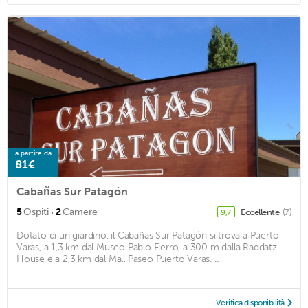
a partire da
81€
Cabañas Sur Patagón
·
5
Ospiti
2
Camere
Eccellente
(7)
9,7
Dotato di un giardino, il Cabañas Sur Patagón si trova a Puerto
Varas, a 1,3 km dal Museo Pablo Fierro, a 300 m dalla Raddatz
House e a 2,3 km dal Mall Paseo Puerto Varas. ...
Verifica disponibilità