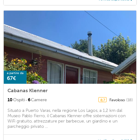
a partire da
67€
Cabanas Klenner
·
10
Ospiti
6
Camere
Favoloso
(18)
8,7
Situato a Puerto Varas, nella regione Los Lagos, a 1,2 km dal
Museo Pablo Fierro, il Cabanas Klenner offre sistemazioni con
WiFi gratuito, attrezzature per barbecue, un giardino e un
parcheggio privato ...