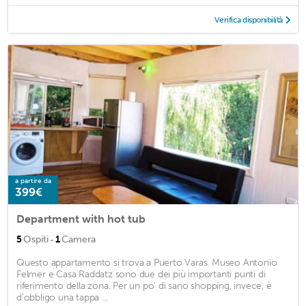
Verifica disponibilità
a partire da
399€
Department with hot tub
·
5
Ospiti
1
Camera
Questo appartamento si trova a Puerto Varas. Museo Antonio
Felmer e Casa Raddatz sono due dei più importanti punti di
riferimento della zona. Per un po' di sano shopping, invece, è
d'obbligo una tappa ...