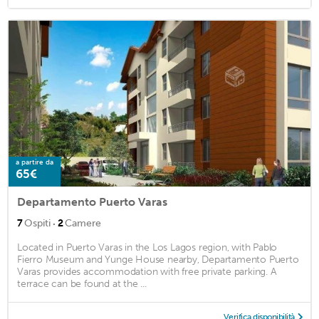
a partire da
65€
Departamento Puerto Varas
·
7
Ospiti
2
Camere
Located in Puerto Varas in the Los Lagos region, with Pablo
Fierro Museum and Yunge House nearby, Departamento Puerto
Varas provides accommodation with free private parking. A
terrace can be found at the ...
Verifica disponibilità