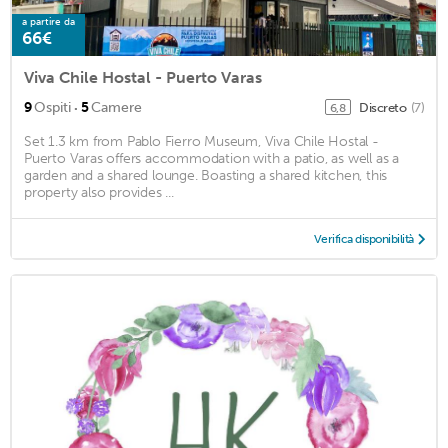
a partire da
66€
Viva Chile Hostal - Puerto Varas
·
9
Ospiti
5
Camere
Discreto
(7)
6,8
Set 1.3 km from Pablo Fierro Museum, Viva Chile Hostal -
Puerto Varas offers accommodation with a patio, as well as a
garden and a shared lounge. Boasting a shared kitchen, this
property also provides ...
Verifica disponibilità