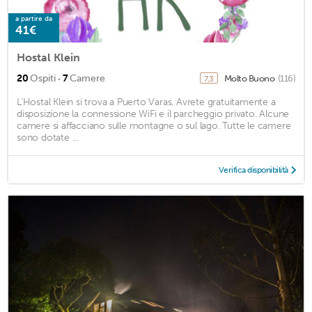
a partire da
41€
Hostal Klein
·
20
Ospiti
7
Camere
Molto Buono
(116)
7,3
L'Hostal Klein si trova a Puerto Varas. Avrete gratuitamente a
disposizione la connessione WiFi e il parcheggio privato. Alcune
camere si affacciano sulle montagne o sul lago. Tutte le camere
sono dotate ...
Verifica disponibilità