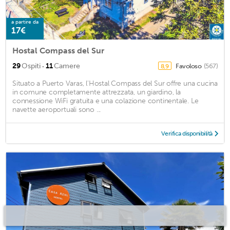
a partire da
17€
Hostal Compass del Sur
·
29
Ospiti
11
Camere
Favoloso
(567)
8,9
Situato a Puerto Varas, l'Hostal Compass del Sur offre una cucina
in comune completamente attrezzata, un giardino, la
connessione WiFi gratuita e una colazione continentale. Le
navette aeroportuali sono ...
Verifica disponibilità