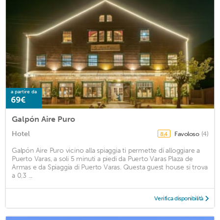
a partire da
69€
Galpón Aire Puro
Hotel
Favoloso
(4)
8,4
Galpón Aire Puro vicino alla spiaggia ti permette di alloggiare a
Puerto Varas, a soli 5 minuti a piedi da Puerto Varas Plaza de
Armas e da Spiaggia di Puerto Varas. Questa guest house si trova
a 0,3 ...
Verifica disponibilità