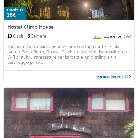
a partire da
16€
Hostal Climb House
·
10
Ospiti
6
Camere
Eccellente
(302)
9,5
Situato a Puerto Varas, nella regione Los Lagos, a 1,7 km dal
Museo Pablo Fierro, l'Hostal Climb House offre sistemazioni con
WiFi gratuito, attrezzature per barbecue, un giardino e un
parcheggio privato ...
Verifica disponibilità