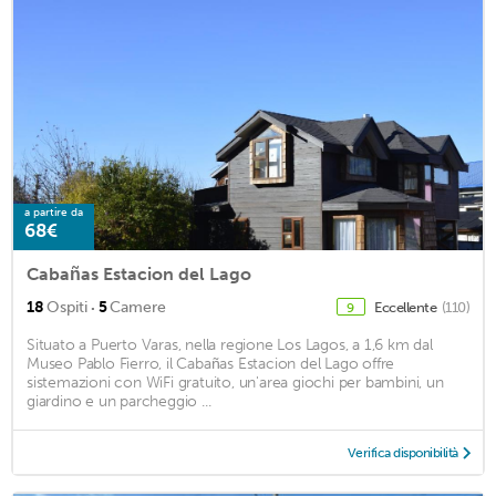
a partire da
68€
Cabañas Estacion del Lago
·
18
Ospiti
5
Camere
Eccellente
(110)
9
Situato a Puerto Varas, nella regione Los Lagos, a 1,6 km dal
Museo Pablo Fierro, il Cabañas Estacion del Lago offre
sistemazioni con WiFi gratuito, un'area giochi per bambini, un
giardino e un parcheggio ...
Verifica disponibilità