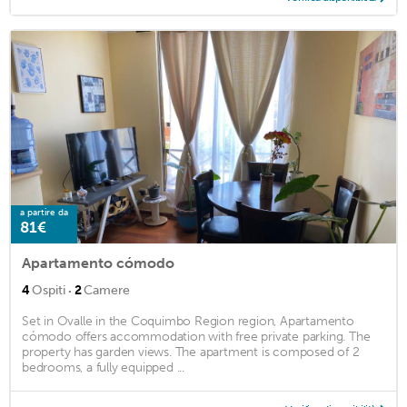
a partire da
81€
Apartamento cómodo
·
4
Ospiti
2
Camere
Set in Ovalle in the Coquimbo Region region, Apartamento
cómodo offers accommodation with free private parking. The
property has garden views. The apartment is composed of 2
bedrooms, a fully equipped ...