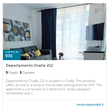
a partire da
93€
Departamento Ovalle 212
·
5
Ospiti
3
Camere
Departamento Ovalle 212 is situated in Ovalle. This property
offers access to a terrace, free private parking and free WiFi. The
apartment is composed of 3 bedrooms, a fully equipped
kitchenette, and 1 ...
Verifica disponibilità