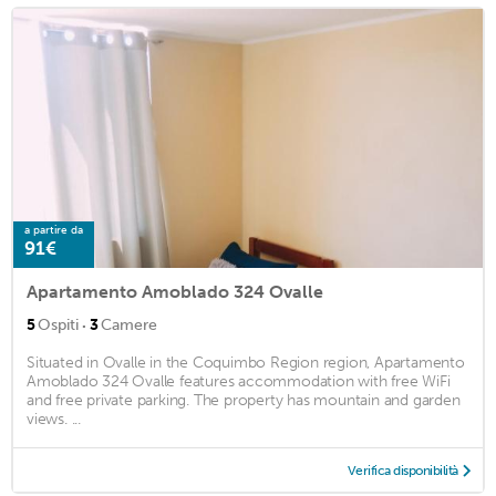
a partire da
91€
Apartamento Amoblado 324 Ovalle
·
5
Ospiti
3
Camere
Situated in Ovalle in the Coquimbo Region region, Apartamento
Amoblado 324 Ovalle features accommodation with free WiFi
and free private parking. The property has mountain and garden
views. ...
Verifica disponibilità