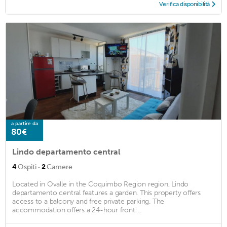
Verifica disponibilità
a partire da
80€
Lindo departamento central
·
4
Ospiti
2
Camere
Located in Ovalle in the Coquimbo Region region, Lindo
departamento central features a garden. This property offers
access to a balcony and free private parking. The
accommodation offers a 24-hour front ...