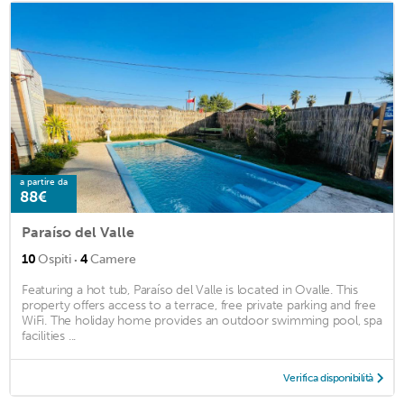
a partire da
88€
Paraíso del Valle
·
10
Ospiti
4
Camere
Featuring a hot tub, Paraíso del Valle is located in Ovalle. This
property offers access to a terrace, free private parking and free
WiFi. The holiday home provides an outdoor swimming pool, spa
facilities ...
Verifica disponibilità