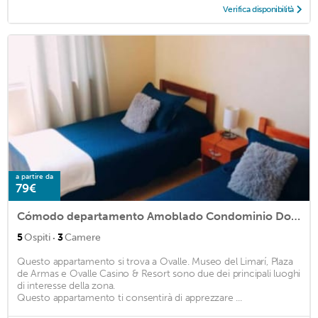
Verifica disponibilità
a partire da
79€
Cómodo departamento Amoblado Condominio Don Vicente en Ovalle
·
5
Ospiti
3
Camere
Questo appartamento si trova a Ovalle. Museo del Limarí, Plaza
de Armas e Ovalle Casino & Resort sono due dei principali luoghi
di interesse della zona.
Questo appartamento ti consentirà di apprezzare ...