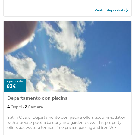
Verifica disponibilità
a partire da
83€
Departamento con piscina
·
4
Ospiti
2
Camere
Set in Ovalle, Departamento con piscina offers accommodation
with a private pool, a balcony and garden views. This property
offers access to a terrace, free private parking and free WiFi. ...