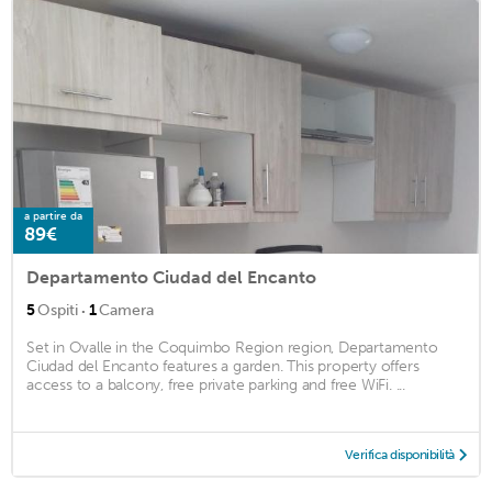
a partire da
89€
Departamento Ciudad del Encanto
·
5
Ospiti
1
Camera
Set in Ovalle in the Coquimbo Region region, Departamento
Ciudad del Encanto features a garden. This property offers
access to a balcony, free private parking and free WiFi. ...
Verifica disponibilità