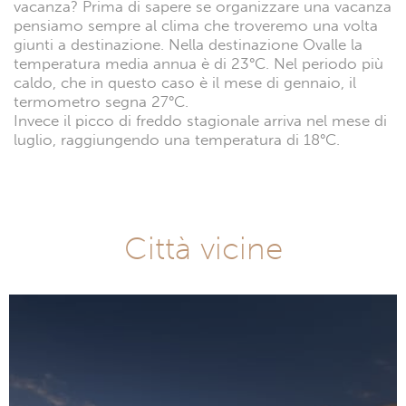
vacanza? Prima di sapere se organizzare una vacanza
pensiamo sempre al clima che troveremo una volta
giunti a destinazione. Nella destinazione Ovalle la
temperatura media annua è di 23°C. Nel periodo più
caldo, che in questo caso è il mese di gennaio, il
termometro segna 27°C.
Invece il picco di freddo stagionale arriva nel mese di
luglio, raggiungendo una temperatura di 18°C.
Città vicine