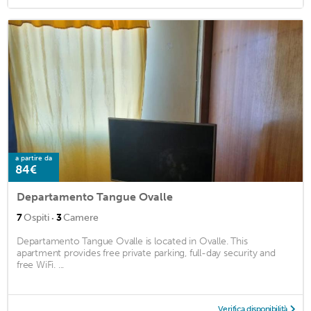
a partire da
84€
Departamento Tangue Ovalle
·
7
Ospiti
3
Camere
Departamento Tangue Ovalle is located in Ovalle. This
apartment provides free private parking, full-day security and
free WiFi. ...
Verifica disponibilità