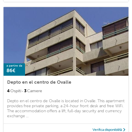
a partire da
86€
Depto en el centro de Ovalle
·
4
Ospiti
3
Camere
Depto en el centro de Ovalle is located in Ovalle. This apartment
provides free private parking, a 24-hour front desk and free WiFi.
The accommodation offers a lift, full-day security and currency
exchange ...
Verifica disponibilità