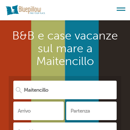
B&B e case vacanze
sul mare a
Maitencillo