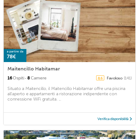
a partire da
78€
Maitencillo Habitamar
·
16
Ospiti
8
Camere
Favoloso
(141)
8,6
Situato a Maitencillo, il Maitencillo Habitamar offre una piscina
all'aperto e appartamenti a ristorazione indipendente con
connessione WiFi gratuita. ...
Verifica disponibilità