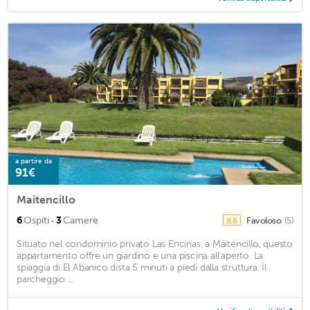
a partire da
91€
Maitencillo
·
6
Ospiti
3
Camere
Favoloso
(5)
8,8
Situato nel condominio privato Las Encinas, a Maitencillo, questo
appartamento offre un giardino e una piscina all'aperto. La
spiaggia di El Abanico dista 5 minuti a piedi dalla struttura. Il
parcheggio ...