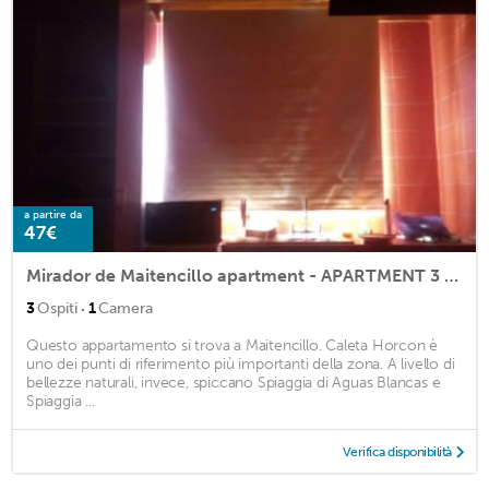
a partire da
47€
Mirador de Maitencillo apartment - APARTMENT 3 for 2 people
·
3
Ospiti
1
Camera
Questo appartamento si trova a Maitencillo. Caleta Horcon è
uno dei punti di riferimento più importanti della zona. A livello di
bellezze naturali, invece, spiccano Spiaggia di Aguas Blancas e
Spiaggia ...
Verifica disponibilità