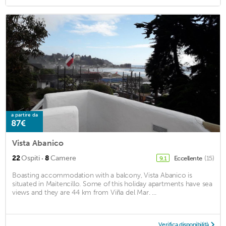
a partire da
87€
Vista Abanico
·
22
Ospiti
8
Camere
Eccellente
(15)
9,1
Boasting accommodation with a balcony, Vista Abanico is
situated in Maitencillo. Some of this holiday apartments have sea
views and they are 44 km from Viña del Mar. ...
Verifica disponibilità