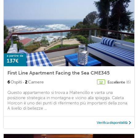
a partire da
137€
First Line Apartment Facing the Sea CME345
·
6
Ospiti
2
Camere
Eccellente
(6)
12
Questo appartamento si trova a Maitencillo e vanta una
posizione strategica in montagna e vicino alla spiaggia. Caleta
Horcon è uno dei punti di riferimento più importanti della zona.
A livello di bellezze ...
Verifica disponibilità