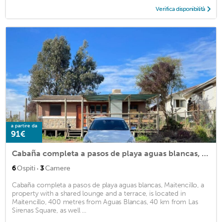
Verifica disponibilità
a partire da
91€
Cabaña completa a pasos de playa aguas blancas, Maitencillo
·
6
Ospiti
3
Camere
Cabaña completa a pasos de playa aguas blancas, Maitencillo, a
property with a shared lounge and a terrace, is located in
Maitencillo, 400 metres from Aguas Blancas, 40 km from Las
Sirenas Square, as well ...