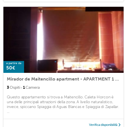
a partire da
50€
Mirador de Maitencillo apartment - APARTMENT 1 for 2 people
·
3
Ospiti
1
Camera
Questo appartamento si trova a Maitencillo. Caleta Horcon è
una delle principali attrazioni della zona. A livello naturalistico,
invece, spiccano Spiaggia di Aguas Blancas e Spiaggia di Zapallar.
...
Verifica disponibilità