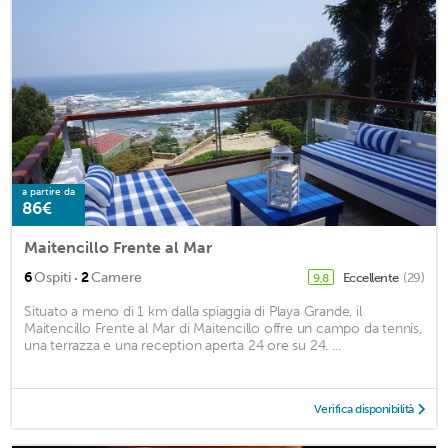
a partire da
86€
Maitencillo Frente al Mar
·
6
Ospiti
2
Camere
Eccellente
(29)
9,8
Situato a meno di 1 km dalla spiaggia di Playa Grande, il
Maitencillo Frente al Mar di Maitencillo offre un campo da tennis,
una terrazza e una reception aperta 24 ore su 24. ...
Verifica disponibilità