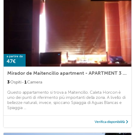
a partire da
47€
Mirador de Maitencillo apartment - APARTMENT 3 for 2 people
·
3
Ospiti
1
Camera
Questo appartamento si trova a Maitencillo. Caleta Horcon è
uno dei punti di riferimento più importanti della zona. A livello di
bellezze naturali, invece, spiccano Spiaggia di Aguas Blancas e
Spiaggia ...
Verifica disponibilità