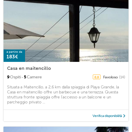
a partire da
183€
Casa en maitencillo
·
9
Ospiti
5
Camere
Favoloso
(14)
8,8
Situata a Maitencillo, a 2,6 km dalla spiaggia di Playa Grande, la
Casa en maitencillo offre un barbecue e una terrazza. Questa
struttura fronte spiaggia offre l'accesso a un balcone e un
parcheggio privato ...
Verifica disponibilità