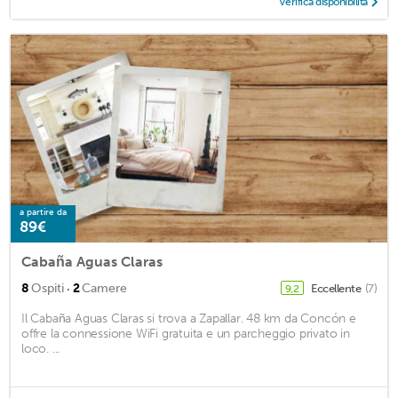
Verifica disponibilità
a partire da
89€
Cabaña Aguas Claras
·
8
Ospiti
2
Camere
Eccellente
(7)
9,2
Il Cabaña Aguas Claras si trova a Zapallar. 48 km da Concón e
offre la connessione WiFi gratuita e un parcheggio privato in
loco. ...