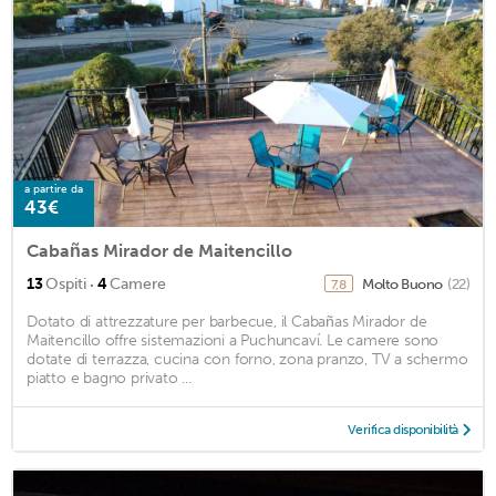
a partire da
43€
Cabañas Mirador de Maitencillo
·
13
Ospiti
4
Camere
Molto Buono
(22)
7,8
Dotato di attrezzature per barbecue, il Cabañas Mirador de
Maitencillo offre sistemazioni a Puchuncaví. Le camere sono
dotate di terrazza, cucina con forno, zona pranzo, TV a schermo
piatto e bagno privato ...
Verifica disponibilità