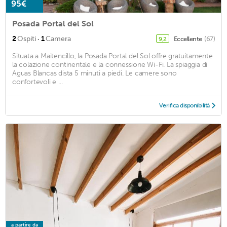
95€
Posada Portal del Sol
·
2
Ospiti
1
Camera
Eccellente
(67)
9,2
Situata a Maitencillo, la Posada Portal del Sol offre gratuitamente
la colazione continentale e la connessione Wi-Fi. La spiaggia di
Aguas Blancas dista 5 minuti a piedi. Le camere sono
confortevoli e ...
Verifica disponibilità
a partire da