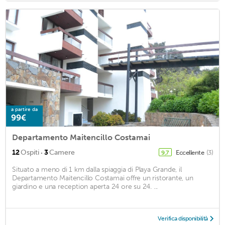
a partire da
99€
Departamento Maitencillo Costamai
·
12
Ospiti
3
Camere
Eccellente
(3)
9,7
Situato a meno di 1 km dalla spiaggia di Playa Grande, il
Departamento Maitencillo Costamai offre un ristorante, un
giardino e una reception aperta 24 ore su 24. ...
Verifica disponibilità