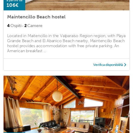
a partire da
106€
Maintencillo Beach hostel
·
4
Ospiti
2
Camere
Located in Maitencillo in the Valparaíso Region region, with Playa
Grande Beach and El Abanico Beach nearby, Maintencillo Beach
hostel provides accommodation with free private parking. An
American breakfast ...
Verifica disponibilità