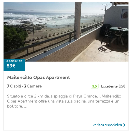
a partire da
89€
Maitencillo Opas Apartment
·
7
Ospiti
3
Camere
Eccellente
(29)
9,5
Situato a circa 2 km dalla spiaggia di Playa Grande, il Maitencillo
Opas Apartment offre una vista sulla piscina, una terrazza e un
bollitore. ...
Verifica disponibilità