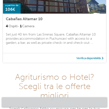
a partire da
106€
Cabañas Altamar 10
·
4
Ospiti
1
Camera
Set just 40 km from Las Sirenas Square, Cabañas Altamar 10
provides accommodation in Puchuncaví with access to a
garden, a bar, as well as private check-in and check-out. ...
Verifica disponibilità
Agriturismo o Hotel?
Scegli tra le offerte
migliori
Scegli l’alloggio fatto su misura per te per la tua