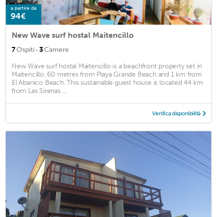
a partire da
94€
New Wave surf hostal Maitencillo
·
7
Ospiti
3
Camere
New Wave surf hostal Maitencillo is a beachfront property set in
Maitencillo, 60 metres from Playa Grande Beach and 1 km from
El Abanico Beach. This sustainable guest house is located 44 km
from Las Sirenas ...
Verifica disponibilità