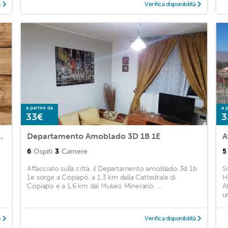
à
Verifica disponibilità
a partire da
a p
33€
3
 Copiapó Disegni 07
Departamento Amoblado 3D 1B 1E
A
6
Ospiti
3
Camere
5
Affacciato sulla città, il Departamento amoblado 3d 1b
S
1e sorge a Copiapó, a 1,3 km dalla Cattedrale di
H
Copiapo e a 1,6 km dal Museo Minerario. ...
A
un
à
Verifica disponibilità