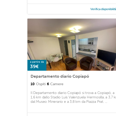
Verifica disponibilit
a partire da
39€
Departamento diario Copiapó
10
Ospiti
6
Camere
Il Departamento diario Copiapó si trova a Copiapó, a
1,6 km dallo Stadio Luis Valenzuela Hermosilla, a 3,7 
dal Museo Minerario e a 3,8 km da Piazza Prat. ...