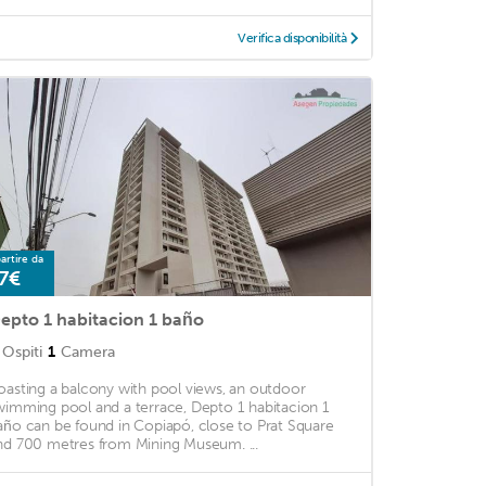
Verifica disponibilità
artire da
7€
epto 1 habitacion 1 baño
Ospiti
1
Camera
oasting a balcony with pool views, an outdoor
wimming pool and a terrace, Depto 1 habitacion 1
año can be found in Copiapó, close to Prat Square
nd 700 metres from Mining Museum. ...