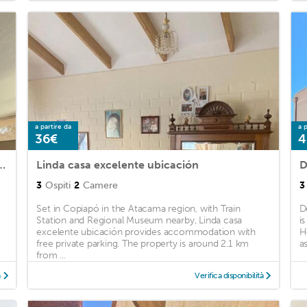
a partire da
a p
36€
4
 para 4 personas By Terrabahía
Linda casa excelente ubicación
D
3
Ospiti
2
Camere
3
Set in Copiapó in the Atacama region, with Train
D
Station and Regional Museum nearby, Linda casa
i
excelente ubicación provides accommodation with
H
free private parking. The property is around 2.1 km
a
from ...
à
Verifica disponibilità