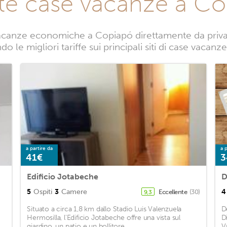
te case vacanze a C
acanze economiche a Copiapó direttamente da privati.
o le migliori tariffe sui principali siti di case vacan
a partire da
a p
41€
3
Edificio Jotabeche
5
Ospiti
3
Camere
4
Eccellente
(30)
9,3
Situato a circa 1,8 km dallo Stadio Luis Valenzuela
D
Hermosilla, l'Edificio Jotabeche offre una vista sul
D
giardino, un patio e un bollitore. ...
V