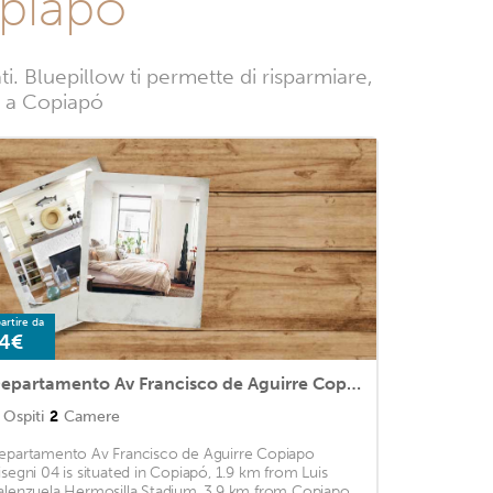
opiapó
 Bluepillow ti permette di risparmiare,
ze a Copiapó
artire da
4€
Departamento Av Francisco de Aguirre Copiapo Disegni 04
Ospiti
2
Camere
epartamento Av Francisco de Aguirre Copiapo
isegni 04 is situated in Copiapó, 1.9 km from Luis
alenzuela Hermosilla Stadium, 3.9 km from Copiapo