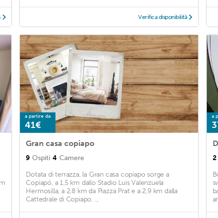
à
Verifica disponibilità
a partire da
a p
41€
3
Gran casa copiapo
D
9
Ospiti
4
Camere
2
Dotata di terrazza, la Gran casa copiapo sorge a
B
km
Copiapó, a 1,5 km dallo Stadio Luis Valenzuela
s
Hermosilla, a 2,8 km da Piazza Prat e a 2,9 km dalla
b
Cattedrale di Copiapo. ...
a