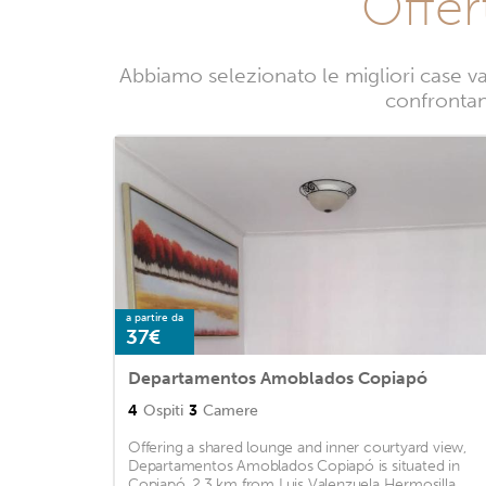
Offer
Abbiamo selezionato le migliori case v
confrontand
a partire da
37€
Departamentos Amoblados Copiapó
4
Ospiti
3
Camere
Offering a shared lounge and inner courtyard view,
Departamentos Amoblados Copiapó is situated in
Copiapó, 2.3 km from Luis Valenzuela Hermosilla