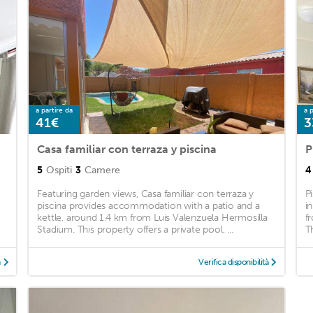
a partire da
a p
41€
3
Casa familiar con terraza y piscina
P
5
Ospiti
3
Camere
4
Featuring garden views, Casa familiar con terraza y
P
piscina provides accommodation with a patio and a
i
kettle, around 1.4 km from Luis Valenzuela Hermosilla
f
Stadium. This property offers a private pool, ...
T
à
Verifica disponibilità