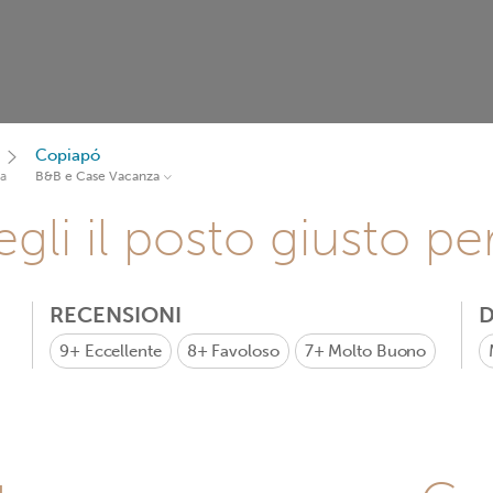
Copiapó
a
B&B e Case Vacanza
gli il posto giusto pe
RECENSIONI
D
9+
Eccellente
8+
Favoloso
7+
Molto Buono