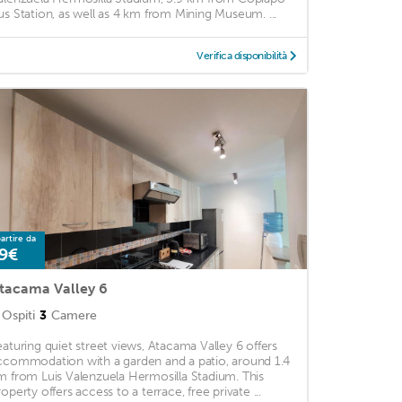
us Station, as well as 4 km from Mining Museum. ...
Verifica disponibilità
artire da
9€
tacama Valley 6
Ospiti
3
Camere
eaturing quiet street views, Atacama Valley 6 offers
ccommodation with a garden and a patio, around 1.4
m from Luis Valenzuela Hermosilla Stadium. This
roperty offers access to a terrace, free private ...