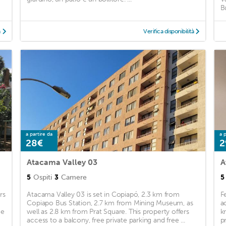
B
à
Verifica disponibilità
a partire da
a p
28€
2
Atacama Valley 03
A
5
Ospiti
3
Camere
5
rs
Atacama Valley 03 is set in Copiapó, 2.3 km from
F
Copiapo Bus Station, 2.7 km from Mining Museum, as
a
me
well as 2.8 km from Prat Square. This property offers
k
access to a balcony, free private parking and free ...
p