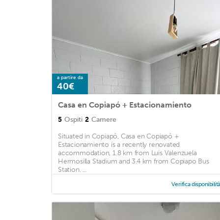
a partire da
40€
Casa en Copiapó + Estacionamiento
5
Ospiti
2
Camere
Situated in Copiapó, Casa en Copiapó +
Estacionamiento is a recently renovated
accommodation, 1.8 km from Luis Valenzuela
Hermosilla Stadium and 3.4 km from Copiapo Bus
Station. ...
Verifica disponibilit