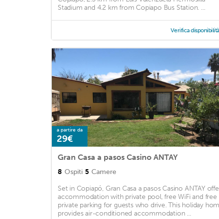
Stadium and 4.2 km from Copiapo Bus Station. ...
Verifica disponibilit
a partire da
29€
Gran Casa a pasos Casino ANTAY
8
Ospiti
5
Camere
Set in Copiapó, Gran Casa a pasos Casino ANTAY offe
accommodation with private pool, free WiFi and free
private parking for guests who drive. This holiday ho
provides air-conditioned accommodation ...