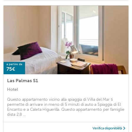
a partire da
75€
Las Palmas S1
Hotel
Questo appartamento vicino alla spiaggia di Viña del Mar ti
permette di arrivare in meno di 5 minuti di auto a Spiaggia di El
Encanto e a Caleta Higuerilla. Questo appartamento per famiglie
dista 2,8 ...
Verifica disponibilità