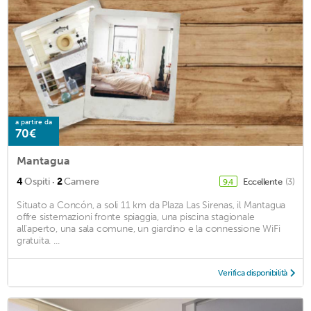
a partire da
70€
Mantagua
·
4
Ospiti
2
Camere
Eccellente
(3)
9,4
Situato a Concón, a soli 11 km da Plaza Las Sirenas, il Mantagua
offre sistemazioni fronte spiaggia, una piscina stagionale
all'aperto, una sala comune, un giardino e la connessione WiFi
gratuita. ...
Verifica disponibilità