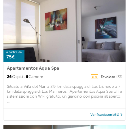
a partire da
75€
Apartamentos Aqua Spa
·
26
Ospiti
6
Camere
Favoloso
(33)
8,8
Situato a Viña del Mar, a 2,9 km dalla spiaggia di Los Lilenes e a 7
km dalla spiaggia di Los Marineros, l'Apartamentos Aqua Spa offre
sistemazioni con WiFi gratuito, un giardino con piscina all'aperto,
...
Verifica disponibilità