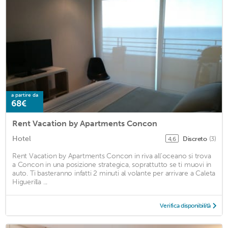
a partire da
68€
Rent Vacation by Apartments Concon
Hotel
Discreto
(3)
4,6
Rent Vacation by Apartments Concon in riva all'oceano si trova
a Concon in una posizione strategica, soprattutto se ti muovi in
auto. Ti basteranno infatti 2 minuti al volante per arrivare a Caleta
Higuerilla ...
Verifica disponibilità