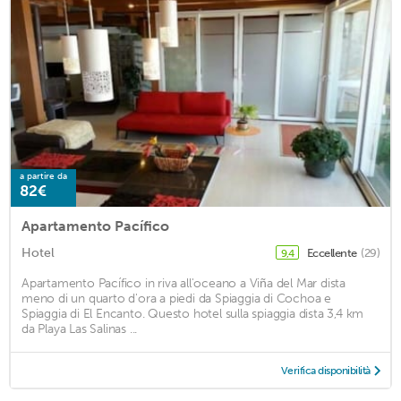
a partire da
82€
Apartamento Pacífico
Hotel
Eccellente
(29)
9,4
Apartamento Pacífico in riva all'oceano a Viña del Mar dista
meno di un quarto d'ora a piedi da Spiaggia di Cochoa e
Spiaggia di El Encanto. Questo hotel sulla spiaggia dista 3,4 km
da Playa Las Salinas ...
Verifica disponibilità