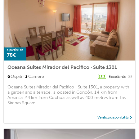
a partire da
78€
Oceana Suites Mirador del Pacifico ∙ Suite 1301
·
6
Ospiti
3
Camere
Eccellente
(3)
13,3
Oceana Suites Mirador del Pacifico ∙ Suite 1301, a property with
a garden and a terrace, is located in Concón, 1.4 km from
Amarilla, 2.4 km from Cochoa, as well as 400 metres from Las
Sirenas Square. ...
Verifica disponibilità