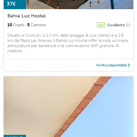
37€
Bahía Luz Hostal
·
10
Ospiti
5
Camere
Eccellente
(1)
9,2
Situato a Concón, a 2,5 km dalla spiaggia di Los Lilenes e a 2,9
km da Plaza Las Sirenas, il Bahía Luz Hostal offre la vista sul mare,
attrezzature per barbecue e la connessione WiFi gratuita. Al
mattino ...
Verifica disponibilità