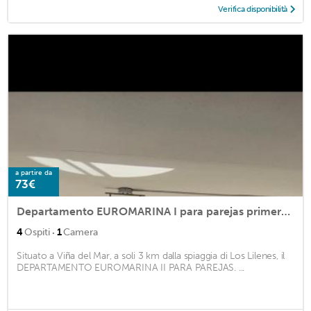
Verifica disponibilità
a partire da
73€
Departamento EUROMARINA I para parejas primera línea de playa
·
4
Ospiti
1
Camera
Situato a Viña del Mar, a soli 3 km dalla spiaggia di Los Lilenes, il
DEPARTAMENTO EUROMARINA II PARA PAREJAS. ...