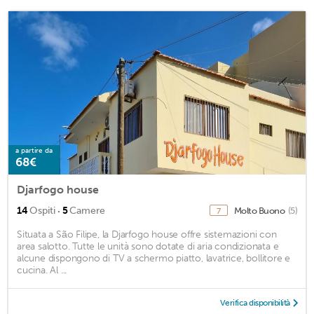
a partire da
68€
Djarfogo house
·
14
Ospiti
5
Camere
Molto Buono
(5)
7
Situata a São Filipe, la Djarfogo house offre sistemazioni con
area salotto. Tutte le unità sono dotate di aria condizionata e
alcune dispongono di TV a schermo piatto, lavatrice, bollitore e
cucina. Al ...
Verifica disponibilità