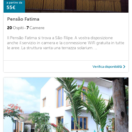
a partire da
55€
Pensão Fatima
·
20
Ospiti
7
Camere
Il Pensão Fatima si trova a São Filipe. A vostra disposizione
anche il servizio in camera e la connessione WiFi gratuita in tutte
le aree. La struttura vanta una terrazza solarium. ...
Verifica disponibilità