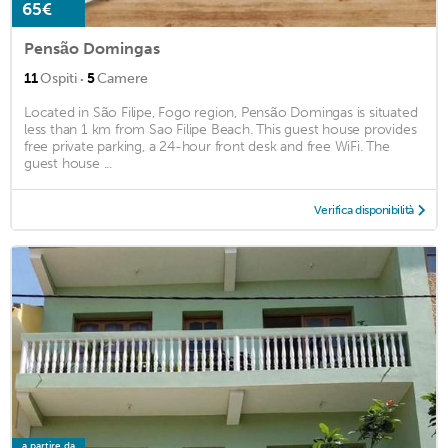
65€
Pensão Domingas
·
11
Ospiti
5
Camere
Located in São Filipe, Fogo region, Pensão Domingas is situated
less than 1 km from Sao Filipe Beach. This guest house provides
free private parking, a 24-hour front desk and free WiFi. The
guest house ...
Verifica disponibilità
a partire da