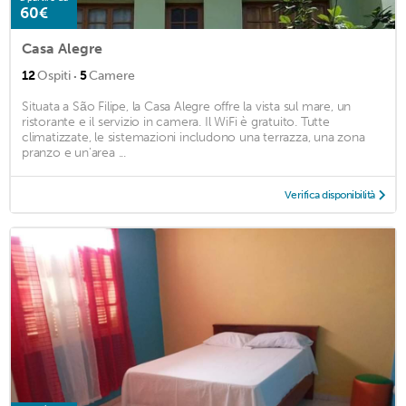
60€
Casa Alegre
·
12
Ospiti
5
Camere
Situata a São Filipe, la Casa Alegre offre la vista sul mare, un
ristorante e il servizio in camera. Il WiFi è gratuito. Tutte
climatizzate, le sistemazioni includono una terrazza, una zona
pranzo e un'area ...
Verifica disponibilità