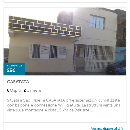
a partire da
63€
CASATATA
·
6
Ospiti
2
Camere
Situata a São Filipe, la CASATATA offre sistemazioni climatizzate
con balcone e connessione WiFi gratuita. La struttura vanta una
vista sulle montagne e dista 15 km da Baluarte. ...
Verifica disponibilità