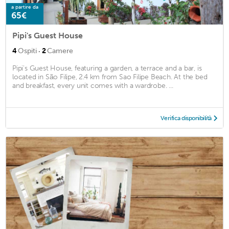
a partire da
65€
Pipi's Guest House
·
4
Ospiti
2
Camere
Pipi's Guest House, featuring a garden, a terrace and a bar, is
located in São Filipe, 2.4 km from Sao Filipe Beach. At the bed
and breakfast, every unit comes with a wardrobe. ...
Verifica disponibilità