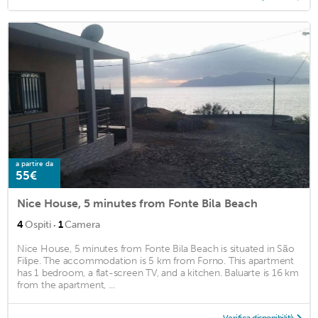
a partire da
55€
Nice House, 5 minutes from Fonte Bila Beach
·
4
Ospiti
1
Camera
Nice House, 5 minutes from Fonte Bila Beach is situated in São
Filipe. The accommodation is 5 km from Forno. This apartment
has 1 bedroom, a flat-screen TV, and a kitchen. Baluarte is 16 km
from the apartment, ...
Verifica disponibilità