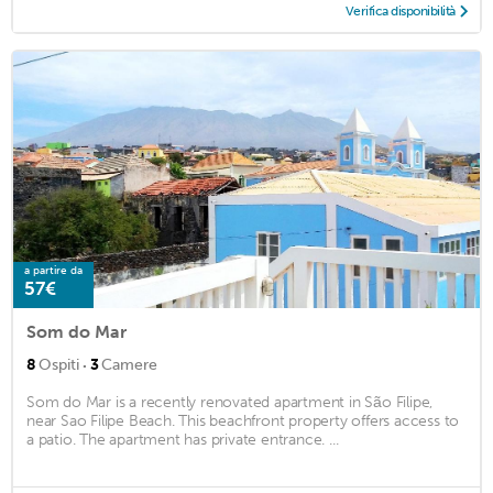
Verifica disponibilità
a partire da
57€
Som do Mar
·
8
Ospiti
3
Camere
Som do Mar is a recently renovated apartment in São Filipe,
near Sao Filipe Beach. This beachfront property offers access to
a patio. The apartment has private entrance. ...