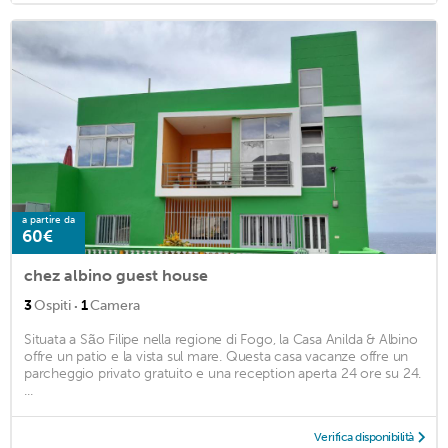
a partire da
60€
chez albino guest house
·
3
Ospiti
1
Camera
Situata a São Filipe nella regione di Fogo, la Casa Anilda & Albino
offre un patio e la vista sul mare. Questa casa vacanze offre un
parcheggio privato gratuito e una reception aperta 24 ore su 24.
...
Verifica disponibilità