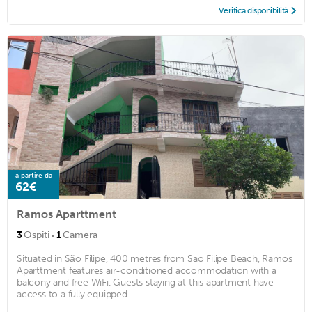
Verifica disponibilità
a partire da
62€
Ramos Aparttment
·
3
Ospiti
1
Camera
Situated in São Filipe, 400 metres from Sao Filipe Beach, Ramos
Aparttment features air-conditioned accommodation with a
balcony and free WiFi. Guests staying at this apartment have
access to a fully equipped ...