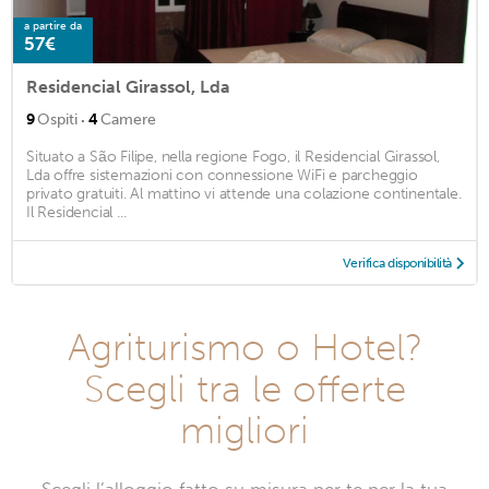
a partire da
57€
Residencial Girassol, Lda
·
9
Ospiti
4
Camere
Situato a São Filipe, nella regione Fogo, il Residencial Girassol,
Lda offre sistemazioni con connessione WiFi e parcheggio
privato gratuiti. Al mattino vi attende una colazione continentale.
Il Residencial ...
Verifica disponibilità
Agriturismo o Hotel?
Scegli tra le offerte
migliori