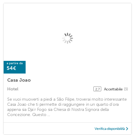
a partire da
54€
Casa Joao
Hotel
Accettabile
(3)
2,7
Se vuoi muoverti a piedi a São Filipe, troverai molto interessante
Casa Joao che ti permette di raggiungere in un quarto d'ora
appena sia Dja'r Fogo sia Chiesa di Nostra Signora della
Concezione. Questo ...
Verifica disponibilità