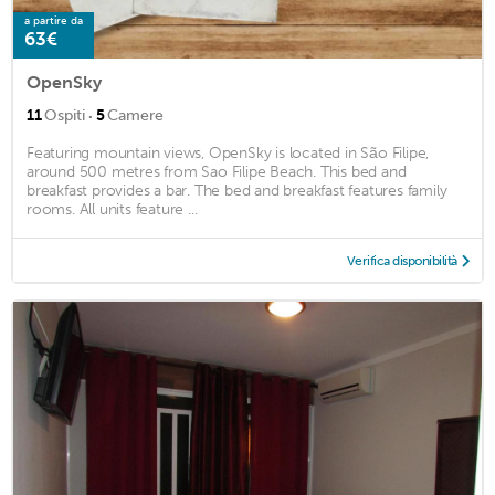
a partire da
63€
OpenSky
·
11
Ospiti
5
Camere
Featuring mountain views, OpenSky is located in São Filipe,
around 500 metres from Sao Filipe Beach. This bed and
breakfast provides a bar. The bed and breakfast features family
rooms. All units feature ...
Verifica disponibilità