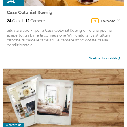
64€
Casa Colonial Koenig
·
24
Ospiti
12
Camere
Favoloso
(3)
8
Situata a São Filipe, la Casa Colonial Koenig offre una piscina
all'aperto, un bar e la connessione WiFi gratuita. La struttura
dispone di camere familiari. Le camere sono dotate di aria
condizionata e ...
Verifica disponibilità
a partire da