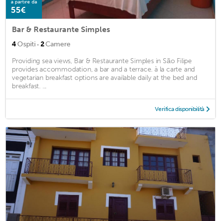
a partire da
55€
Bar & Restaurante Simples
·
4
Ospiti
2
Camere
Providing sea views, Bar & Restaurante Simples in São Filipe
provides accommodation, a bar and a terrace. à la carte and
vegetarian breakfast options are available daily at the bed and
breakfast. ...
Verifica disponibilità